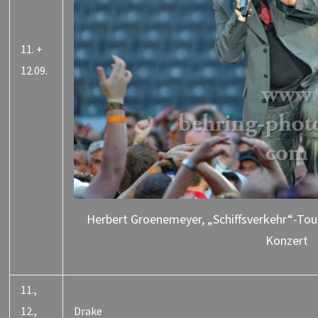
11. +
12.09.
Herbert Groenemeyer, „Schiffsverkehr“-Tour
Konzert
11.,
12.,
Drake