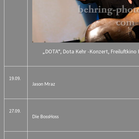
„DOTA“, Dota Kehr -Konzert, Freiluftkino 
19.09.
Jason Mraz
27.09.
Die BossHoss