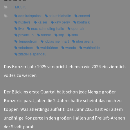
MUSIK
admiralspalast
columbiahalle
concert
huxleys
kaiser
katy perry
kontra k
live
max-schmeling-halle
open air
privatclub
robbie
sdp
sido
Tempodrom
tobias meinhart
uber arena
velodrom
waldbühne
wanda
wuhlheide
zitadelle spandau
Das Konzertjahr 2025 verspricht ebenso wie 2024 ein ziemlich
volles zu werden.
Der Blick ins erste Quartal hält schon jede Menge großer
Konzerte parat, aber die 2. Jahreshälfte scheint das noch zu
toppen. Was allerdings auffällt: Das Jahr 2025 hält vor allem
unzählige Konzerte in den großen Hallen und Freiluft-Arenen
der Stadt parat.