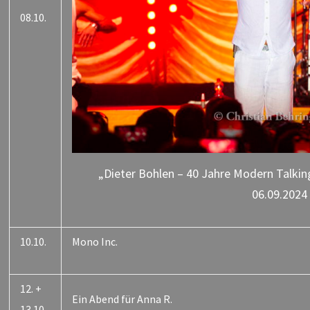
08.10.
„Dieter Bohlen – 40 Jahre Modern Talking
06.09.2024
10.10.
Mono Inc.
12. +
Ein Abend für Anna R.
13.10.