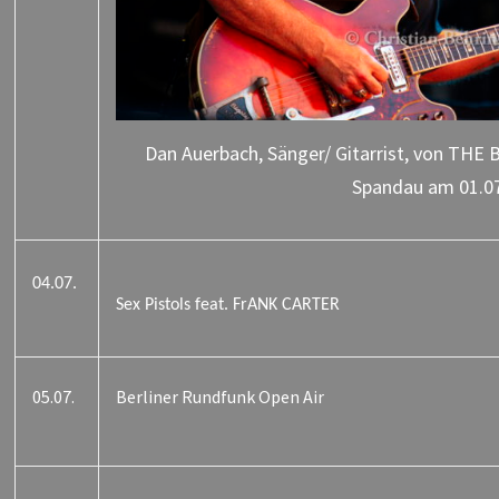
Dan Auerbach, Sänger/ Gitarrist, von THE B
Spandau am 01.0
04.07.
Sex Pistols feat. FrANK CARTER
05.07.
Berliner Rundfunk Open Air