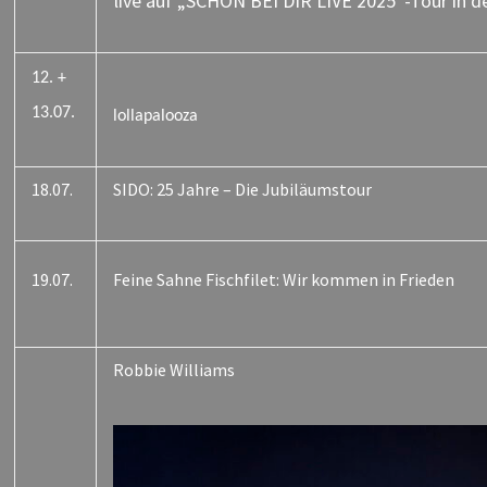
live auf „SCHÖN BEI DIR LIVE 2025“-Tour in de
12. +
13.07.
lollapalooza
18.07.
SIDO: 25 Jahre – Die Jubiläumstour
19.07.
Feine Sahne Fischfilet: Wir kommen in Frieden
Robbie Williams