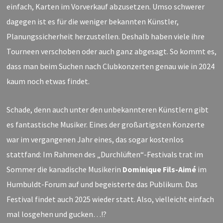
einfach, Karten im Vorverkauf abzusetzen.
U
mso schwerer
dagegen
ist es
für die
weniger bekannten
Künstler,
Planungssicherheit herzustellen. Deshalb haben viele ihre
Tourneen verschoben oder auch ganz abgesagt. So kommt es,
dass man beim Suchen nach Club
k
onzerten genau wie in 2024
kaum noch etwas findet.
Schade, denn auch unter den unbekannteren Künstlern gibt
es fantastische Musiker. Eines der großartigsten Konzerte
war im vergangenen Jahr eines, das sogar kostenlos
stattfand: Im Rahmen des „Durchlüften“-Festivals trat im
Sommer die kanadische Musikerin
Dominique Fils-Aimé
im
Humbuldt-Forum auf und begeisterte das Publikum.
Das
Festival findet auch 2025 wieder statt. Also, vielleicht einfach
mal losgehen und gucken…!?