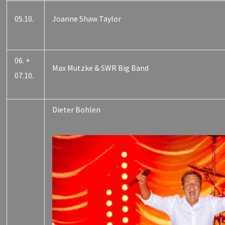
05.10.
Joanne Shaw Taylor
06. +
Max Mutzke & SWR Big Band
07.10.
Dieter Bohlen