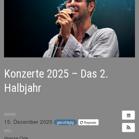
Konzerte 2025 – Das 2.
Halbjahr
WANN:
15. Dezember 2025
ganztägig
Repeats
WO:
diverse Orte