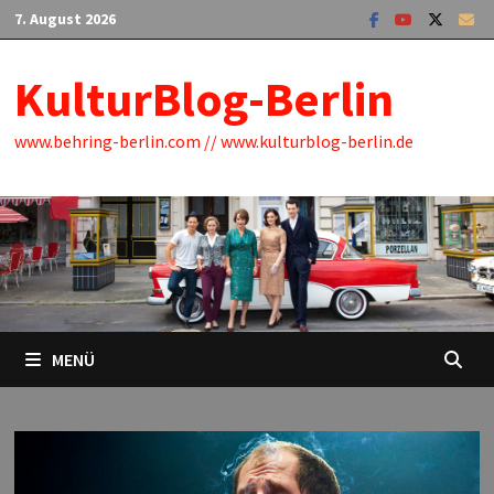
Zum
7. August 2026
Inhalt
springen
KulturBlog-Berlin
www.behring-berlin.com // www.kulturblog-berlin.de
MENÜ