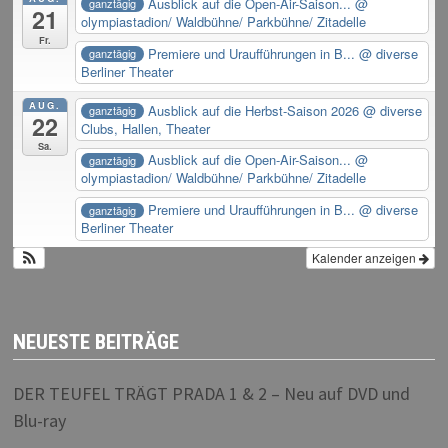
Ausblick auf die Open-Air-Saison...
@
ganztägig
21
olympiastadion/ Waldbühne/ Parkbühne/ Zitadelle
Fr.
Premiere und Uraufführungen in B...
@ diverse
ganztägig
Berliner Theater
AUG.
Ausblick auf die Herbst-Saison 2026
@ diverse
ganztägig
22
Clubs, Hallen, Theater
Sa.
Ausblick auf die Open-Air-Saison...
@
ganztägig
olympiastadion/ Waldbühne/ Parkbühne/ Zitadelle
Premiere und Uraufführungen in B...
@ diverse
ganztägig
Berliner Theater
Kalender anzeigen
NEUESTE BEITRÄGE
DER TEUFEL TRÄGT PRADA 1 & 2 – Neu auf DVD und
Blu-ray