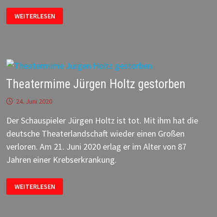
CABARET
WEITERLESEN
–
LIVE
ON
STAGE
IM
TIPI
Theatermime Jürgen Holtz gestorben
24. Juni 2020
Der Schauspieler Jürgen Holtz ist tot. Mit ihm hat die
deutsche Theaterlandschaft wieder einen Großen
verloren. Am 21. Juni 2020 erlag er im Alter von 87
Jahren einer Krebserkrankung.
THEATERMIME
WEITERLESEN
JÜRGEN
HOLTZ
GESTORBEN