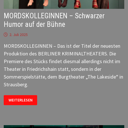
MORDSKOLLEGINNEN – Schwarzer
Humor auf der Bühne
2. Juli 2025
MORDSKOLLEGINNEN – Das ist der Titel der neuesten
Produktion des BERLINER KRIMINALTHEATERS. Die
Premiere des Stücks findet diesmal allerdings nicht im
Theater in Friedrichshain statt, sondern in der
Sommerspielstätte, dem Burgtheater „The Lakeside“ in
Strausberg.
MORDSKOLLEGINNEN
WEITERLESEN
–
SCHWARZER
HUMOR
AUF
DER
BÜHNE