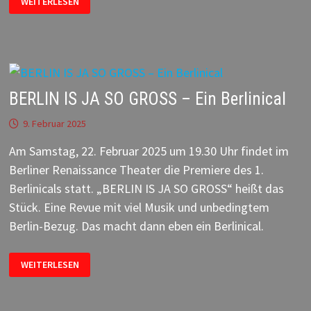
WEITERLESEN
–
WIEDER
IN
BERLIN
BERLIN IS JA SO GROSS – Ein Berlinical
9. Februar 2025
Am Samstag, 22. Februar 2025 um 19.30 Uhr findet im
Berliner Renaissance Theater die Premiere des 1.
Berlinicals statt. „BERLIN IS JA SO GROSS“ heißt das
Stück. Eine Revue mit viel Musik und unbedingtem
Berlin-Bezug. Das macht dann eben ein Berlinical.
BERLIN
WEITERLESEN
IS
JA
SO
GROSS
–