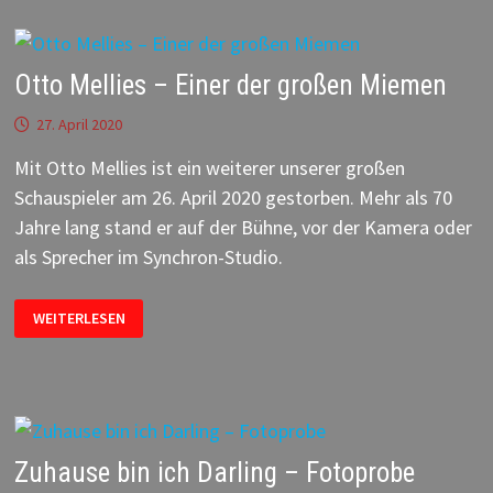
Otto Mellies – Einer der großen Miemen
27. April 2020
Mit Otto Mellies ist ein weiterer unserer großen
Schauspieler am 26. April 2020 gestorben. Mehr als 70
Jahre lang stand er auf der Bühne, vor der Kamera oder
als Sprecher im Synchron-Studio.
OTTO
WEITERLESEN
MELLIES
–
EINER
DER
GROSSEN M
IEMEN
Zuhause bin ich Darling – Fotoprobe