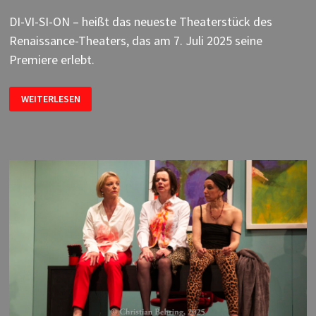
DI-VI-SI-ON – heißt das neueste Theaterstück des
Renaissance-Theaters, das am 7. Juli 2025 seine
Premiere erlebt.
DI-
WEITERLESEN
VI-
SI-
ON
–
IM
RENAISSANCE-
THEATER