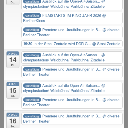
Ausblick auf die Open-Air-Saison...
@
ganztägig
Do.
olympiastadion/ Waldbühne/ Parkbühne/ Zitadelle
FILMSTARTS IM KINO-JAHR 2026
@
ganztägig
BerlinerKinos
Premiere und Uraufführungen in B...
@ diverse
ganztägig
Berliner Theater
19:30
In der Stasi-Zentrale wird DDR-G...
@ Stasi-Zentrale
AUG.
Ausblick auf die Open-Air-Saison...
@
ganztägig
14
olympiastadion/ Waldbühne/ Parkbühne/ Zitadelle
Fr.
Premiere und Uraufführungen in B...
@ diverse
ganztägig
Berliner Theater
AUG.
Ausblick auf die Open-Air-Saison...
@
ganztägig
15
olympiastadion/ Waldbühne/ Parkbühne/ Zitadelle
Sa.
Premiere und Uraufführungen in B...
@ diverse
ganztägig
Berliner Theater
AUG.
Premiere und Uraufführungen in B...
@ diverse
ganztägig
16
Berliner Theater
So.