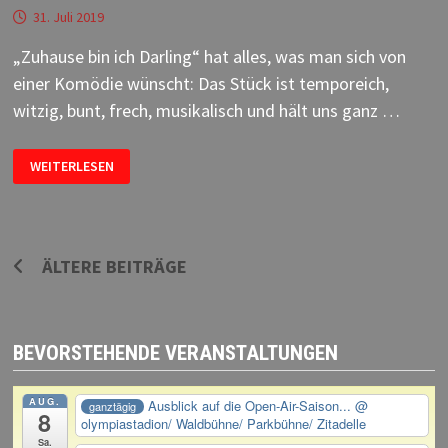
31. Juli 2019
„Zuhause bin ich Darling“ hat alles, was man sich von
einer Komödie wünscht: Das Stück ist temporeich,
witzig, bunt, frech, musikalisch und hält uns ganz …
ZUHAUSE
WEITERLESEN
BIN
ICH
DARLING
–
FOTOPROBE
Beitragsnavigation
ÄLTERE BEITRÄGE
BEVORSTEHENDE VERANSTALTUNGEN
AUG.
Ausblick auf die Open-Air-Saison...
@
ganztägig
8
olympiastadion/ Waldbühne/ Parkbühne/ Zitadelle
Sa.