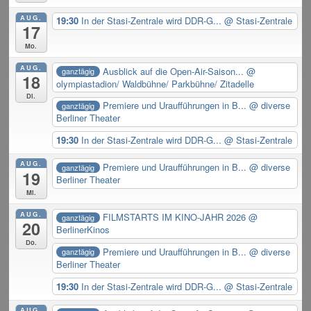
AUG.
19:30
In der Stasi-Zentrale wird DDR-G...
@ Stasi-Zentrale
17
Mo.
AUG.
Ausblick auf die Open-Air-Saison...
@
ganztägig
18
olympiastadion/ Waldbühne/ Parkbühne/ Zitadelle
Di.
Premiere und Uraufführungen in B...
@ diverse
ganztägig
Berliner Theater
19:30
In der Stasi-Zentrale wird DDR-G...
@ Stasi-Zentrale
AUG.
Premiere und Uraufführungen in B...
@ diverse
ganztägig
19
Berliner Theater
Mi.
AUG.
FILMSTARTS IM KINO-JAHR 2026
@
ganztägig
20
BerlinerKinos
Do.
Premiere und Uraufführungen in B...
@ diverse
ganztägig
Berliner Theater
19:30
In der Stasi-Zentrale wird DDR-G...
@ Stasi-Zentrale
AUG.