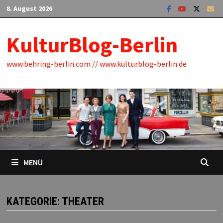
Zum
8. August 2026
Inhalt
springen
KulturBlog-Berlin
www.behring-berlin.com // www.kulturblog-berlin.de
MENÜ
KATEGORIE:
THEATER