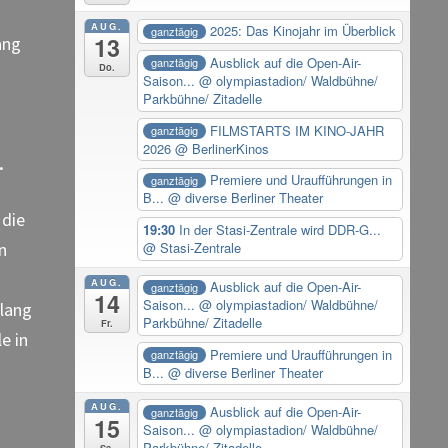
AUG.
2025: Das Kinojahr im Überblick
ganztägig
13
ang
Ausblick auf die Open-Air-
ganztägig
Do.
Saison...
@ olympiastadion/ Waldbühne/
Parkbühne/ Zitadelle
FILMSTARTS IM KINO-JAHR
ganztägig
2026
@ BerlinerKinos
.
Premiere und Uraufführungen in
ganztägig
B...
@ diverse Berliner Theater
 die
19:30
In der Stasi-Zentrale wird DDR-G...
n
@ Stasi-Zentrale
AUG.
Ausblick auf die Open-Air-
ganztägig
14
Saison...
@ olympiastadion/ Waldbühne/
 lang
Parkbühne/ Zitadelle
Fr.
le in
Premiere und Uraufführungen in
ganztägig
B...
@ diverse Berliner Theater
AUG.
Ausblick auf die Open-Air-
ganztägig
15
Saison...
@ olympiastadion/ Waldbühne/
Parkbühne/ Zitadelle
Sa.