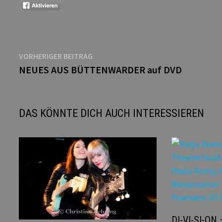
Beitragsnavigation
Vorheriger
VORHERIGER BEITRAG
Beitrag:
NEUES AUS BÜTTENWARDER auf DVD
DAS KÖNNTE DICH AUCH INTERESSIEREN
DI-VI-SI-ON 