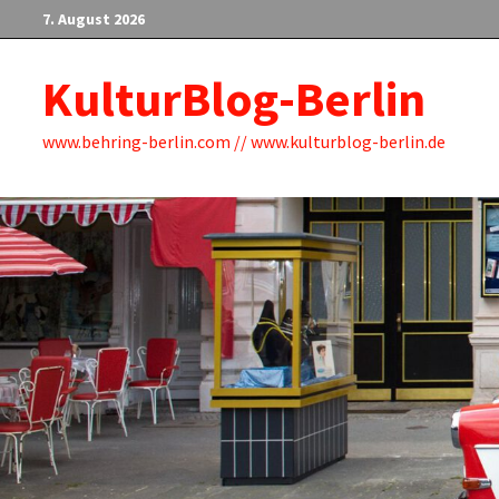
Zum
7. August 2026
Inhalt
springen
KulturBlog-Berlin
www.behring-berlin.com // www.kulturblog-berlin.de