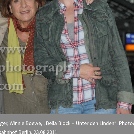
ger, Winnie Boewe, „Bella Block – Unter den Linden“, Photoc
ahnhof Berlin, 23.08.2011