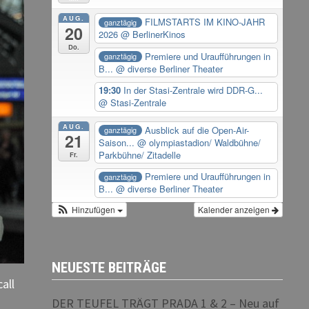
AUG.
FILMSTARTS IM KINO-JAHR
ganztägig
20
2026
@ BerlinerKinos
Do.
Premiere und Uraufführungen in
ganztägig
B...
@ diverse Berliner Theater
19:30
In der Stasi-Zentrale wird DDR-G...
@ Stasi-Zentrale
AUG.
Ausblick auf die Open-Air-
ganztägig
21
Saison...
@ olympiastadion/ Waldbühne/
Parkbühne/ Zitadelle
Fr.
Premiere und Uraufführungen in
ganztägig
B...
@ diverse Berliner Theater
Hinzufügen
Kalender anzeigen
NEUESTE BEITRÄGE
all
DER TEUFEL TRÄGT PRADA 1 & 2 – Neu auf