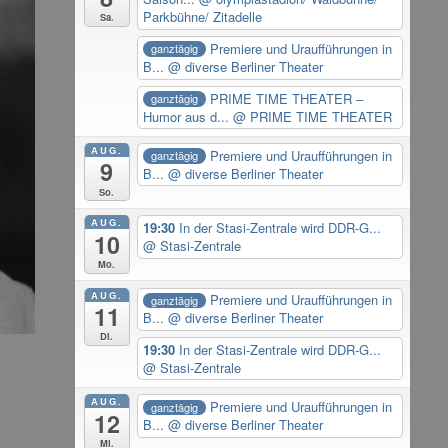
Parkbühne/ Zitadelle
Sa.
Premiere und Uraufführungen in
ganztägig
B...
@ diverse Berliner Theater
PRIME TIME THEATER –
ganztägig
Humor aus d...
@ PRIME TIME THEATER
AUG.
Premiere und Uraufführungen in
ganztägig
9
B...
@ diverse Berliner Theater
So.
AUG.
19:30
In der Stasi-Zentrale wird DDR-G...
10
@ Stasi-Zentrale
Mo.
AUG.
Premiere und Uraufführungen in
ganztägig
11
B...
@ diverse Berliner Theater
Di.
19:30
In der Stasi-Zentrale wird DDR-G...
@ Stasi-Zentrale
AUG.
Premiere und Uraufführungen in
ganztägig
12
B...
@ diverse Berliner Theater
Mi.