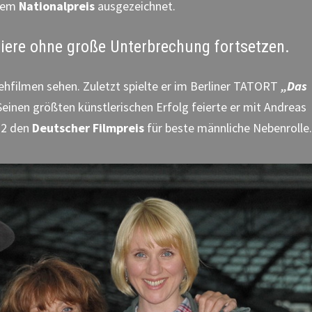
 dem
Nationalpreis
ausgezeichnet.
iere ohne große Unterbrechung fortsetzen.
ehfilmen sehen. Zuletzt spielte er im Berliner TATORT
„Das
inen größten künstlerischen Erfolg feierte er mit Andreas
12 den
Deutscher Filmpreis
für beste männliche Nebenrolle