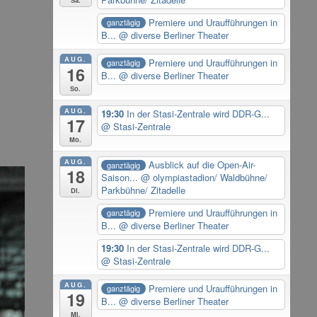
Premiere und Uraufführungen in
ganztägig
B...
@ diverse Berliner Theater
AUG.
Premiere und Uraufführungen in
ganztägig
16
B...
@ diverse Berliner Theater
So.
AUG.
19:30
In der Stasi-Zentrale wird DDR-G...
17
@ Stasi-Zentrale
.
Mo.
AUG.
Ausblick auf die Open-Air-
ganztägig
18
Saison...
@ olympiastadion/ Waldbühne/
Parkbühne/ Zitadelle
Di.
Premiere und Uraufführungen in
ganztägig
B...
@ diverse Berliner Theater
19:30
In der Stasi-Zentrale wird DDR-G...
@ Stasi-Zentrale
AUG.
Premiere und Uraufführungen in
ganztägig
19
B...
@ diverse Berliner Theater
Mi.