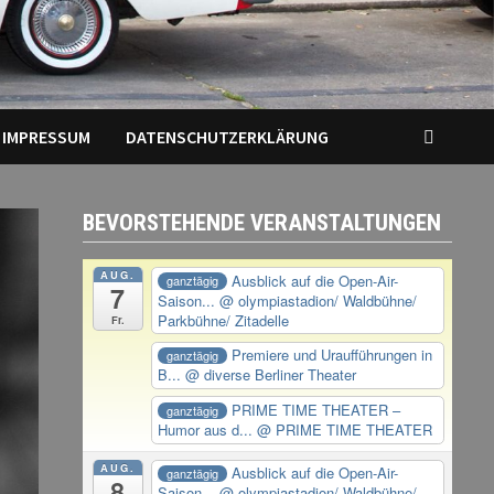
IMPRESSUM
DATENSCHUTZERKLÄRUNG
BEVORSTEHENDE VERANSTALTUNGEN
AUG.
Ausblick auf die Open-Air-
ganztägig
7
Saison...
@ olympiastadion/ Waldbühne/
Parkbühne/ Zitadelle
Fr.
Premiere und Uraufführungen in
ganztägig
B...
@ diverse Berliner Theater
PRIME TIME THEATER –
ganztägig
Humor aus d...
@ PRIME TIME THEATER
AUG.
Ausblick auf die Open-Air-
ganztägig
8
Saison...
@ olympiastadion/ Waldbühne/