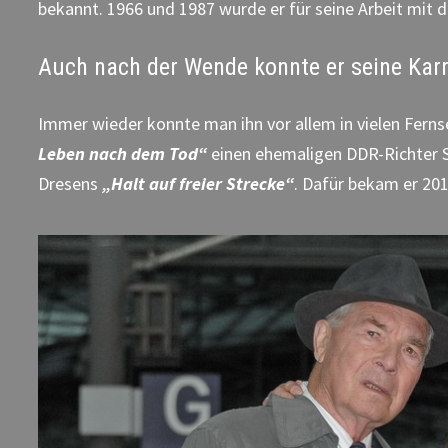
bekannt. 1966 und 1987 wurde er für seine Arbeit mit
Auch nach der Wende konnte er seine Karr
Immer wieder konnte man ihn vor allem in vielen Ferns
Leben nach dem Tod“
einen ehemaligen DDR-Richter Se
Dresens
„Halt auf freier Strecke“
. Dafür bekam er 20