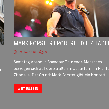
MARK FORSTER EROBERTE DIE ZITADE
19. Juli 2026
0
Samstag Abend in Spandau: Tausende Menschen
bewegen sich auf der Straße am Juliusturm in Richt
r-
Zitadelle. Der Grund: Mark Forster gibt ein Konzert.
MARK
WEITERLESEN
FORSTER
EROBERTE
DIE
ZITADELLE