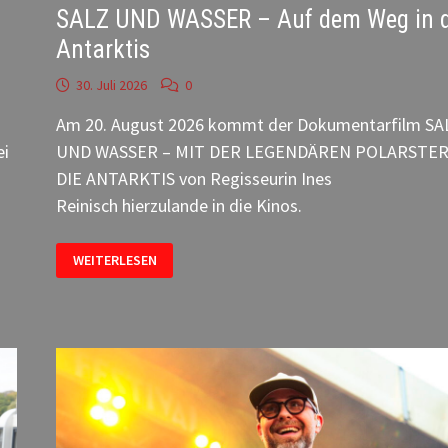
SALZ UND WASSER – Auf dem Weg in d
Antarktis
30. Juli 2026
0
Am 20. August 2026 kommt der Dokumentarfilm SA
ei
UND WASSER – MIT DER LEGENDÄREN POLARSTER
DIE ANTARKTIS von Regisseurin Ines
Reinisch hierzulande in die Kinos.
SALZ
WEITERLESEN
UND
WASSER
–
AUF
DEM
WEG
IN
DIE
ANTARKTIS