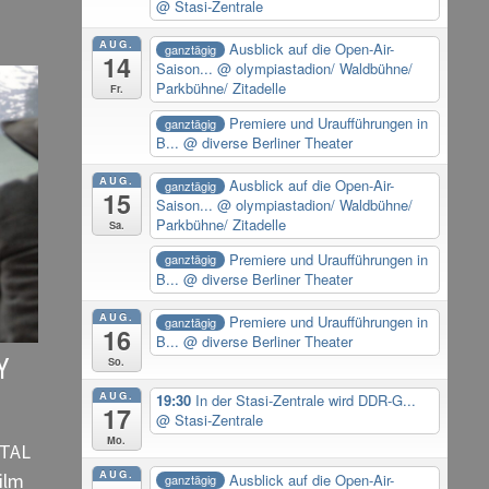
@ Stasi-Zentrale
AUG.
Ausblick auf die Open-Air-
ganztägig
14
Saison...
@ olympiastadion/ Waldbühne/
Parkbühne/ Zitadelle
Fr.
Premiere und Uraufführungen in
ganztägig
B...
@ diverse Berliner Theater
AUG.
Ausblick auf die Open-Air-
ganztägig
15
Saison...
@ olympiastadion/ Waldbühne/
Parkbühne/ Zitadelle
Sa.
Premiere und Uraufführungen in
ganztägig
B...
@ diverse Berliner Theater
AUG.
Premiere und Uraufführungen in
ganztägig
16
B...
@ diverse Berliner Theater
So.
Y
AUG.
19:30
In der Stasi-Zentrale wird DDR-G...
17
@ Stasi-Zentrale
Mo.
 TAL
AUG.
ilm
Ausblick auf die Open-Air-
ganztägig