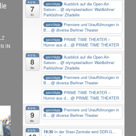
AUG.
Ausblick auf die Open-Air-
ganztägig
ie
7
Saison...
@ olympiastadion/ Waldbühne/
Parkbühne/ Zitadelle
Fr.
Premiere und Uraufführungen in
ganztägig
B...
@ diverse Berliner Theater
LZ
PRIME TIME THEATER –
ganztägig
Humor aus d...
@ PRIME TIME THEATER
N IN
AUG.
Ausblick auf die Open-Air-
ganztägig
8
Saison...
@ olympiastadion/ Waldbühne/
Parkbühne/ Zitadelle
Sa.
Premiere und Uraufführungen in
ganztägig
B...
@ diverse Berliner Theater
PRIME TIME THEATER –
ganztägig
Humor aus d...
@ PRIME TIME THEATER
AUG.
Premiere und Uraufführungen in
ganztägig
9
B...
@ diverse Berliner Theater
So.
AUG.
19:30
In der Stasi-Zentrale wird DDR-G...