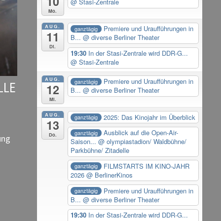
10
@ Stasi-Zentrale
Mo.
AUG.
Premiere und Uraufführungen in
ganztägig
11
B...
@ diverse Berliner Theater
Di.
19:30
In der Stasi-Zentrale wird DDR-G...
@ Stasi-Zentrale
AUG.
Premiere und Uraufführungen in
ganztägig
LLE
12
B...
@ diverse Berliner Theater
Mi.
AUG.
2025: Das Kinojahr im Überblick
ganztägig
13
Ausblick auf die Open-Air-
ganztägig
Do.
ung
Saison...
@ olympiastadion/ Waldbühne/
Parkbühne/ Zitadelle
FILMSTARTS IM KINO-JAHR
ganztägig
2026
@ BerlinerKinos
Premiere und Uraufführungen in
ganztägig
B...
@ diverse Berliner Theater
19:30
In der Stasi-Zentrale wird DDR-G...