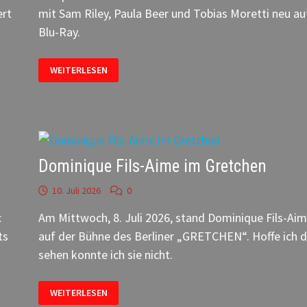
ert
mit Sam Riley, Paula Beer und Tobias Moretti neu au
Blu-Ray.
DAS
WEITERLESEN
FINSTERE
TAL
–
NEU
AUF
BLU-
RAY
Dominique Fils-Aime im Gretchen
10. Juli 2026
0
c
Am Mittwoch, 8. Juli 2026, stand Dominique Fils-Ai
ts
auf der Bühne des Berliner „GRETCHEN“. Hoffe ich d
sehen konnte ich sie nicht.
DOMINIQUE
WEITERLESEN
FILS-
AIME