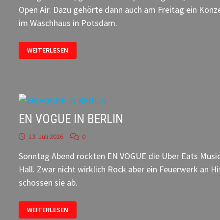
Open Air. Dazu gehörte dann auch am Freitag ein Konz
im Waschhaus in Potsdam.
SILLY
WEITERLESEN
–
LIVE
UND
OPEN
AIR
EN VOGUE IN BERLIN
13. Juli 2026
0
Sonntag Abend rockten EN VOGUE die Uber Eats Musi
Hall. Zwar nicht wirklich Rock aber ein Feuerwerk an Hi
schossen sie ab.
EN
WEITERLESEN
VOGUE
IN