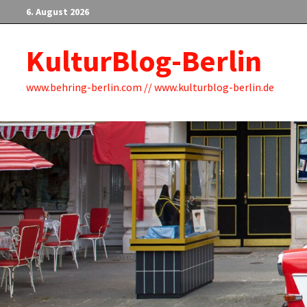
Zum
6. August 2026
Inhalt
springen
KulturBlog-Berlin
www.behring-berlin.com // www.kulturblog-berlin.de