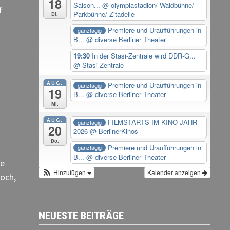
18
Saison...
@ olympiastadion/ Waldbühne/
f
Parkbühne/ Zitadelle
Di.
Premiere und Uraufführungen in
ganztägig
B...
@ diverse Berliner Theater
19:30
In der Stasi-Zentrale wird DDR-G...
@ Stasi-Zentrale
AUG.
Premiere und Uraufführungen in
ganztägig
19
B...
@ diverse Berliner Theater
Mi.
AUG.
FILMSTARTS IM KINO-JAHR
ganztägig
20
2026
@ BerlinerKinos
Do.
Premiere und Uraufführungen in
ganztägig
B...
@ diverse Berliner Theater
me
Hinzufügen
Kalender anzeigen
och,
NEUESTE BEITRÄGE