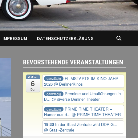
IMPRESSUM
DATENSCHUTZERKLÄRUNG
BEVORSTEHENDE VERANSTALTUNGEN
AUG.
FILMSTARTS IM KINO-JAHR
ganztägig
6
2026
@ BerlinerKinos
Do.
Premiere und Uraufführungen in
ganztägig
B...
@ diverse Berliner Theater
PRIME TIME THEATER –
ganztägig
Humor aus d...
@ PRIME TIME THEATER
19:30
In der Stasi-Zentrale wird DDR-G...
@ Stasi-Zentrale