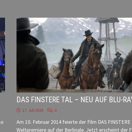
DAS FINSTERE TAL – NEU AUF BLU-RA
17. Juli 2026
0
so
Am 10. Februar 2014 feierte der Film DAS FINSTERE
Weltpremiere auf der Berlinale. Jetzt erscheint der F