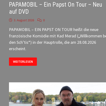
PAPAMOBIL – Ein Papst On Tour – Neu
auf DVD
3. August 2026
0
PAPAMOBIL – EIN PAPST ON TOUR heißt die neue
französische Komödie mit Kad Merad („Willkommen b
den Sch’tis“) in der Hauptrolle, die am 28.08.2026
erscheint.
PAPAMOBIL
WEITERLESEN
–
EIN
PAPST
ON
TOUR
–
NEU
AUF
DVD