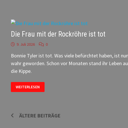
BERLIN
Die Frau mit der Rockröhre ist tot
9. Juli 2026
0
Bonnie Tyler ist tot. Was viele befürchtet haben, ist nu
wahr geworden. Schon vor Monaten stand ihr Leben au
die Kippe.
DIE
WEITERLESEN
FRAU
MIT
DER
ROCKRÖHRE
IST
TOT
Beitragsnavigation
ÄLTERE BEITRÄGE