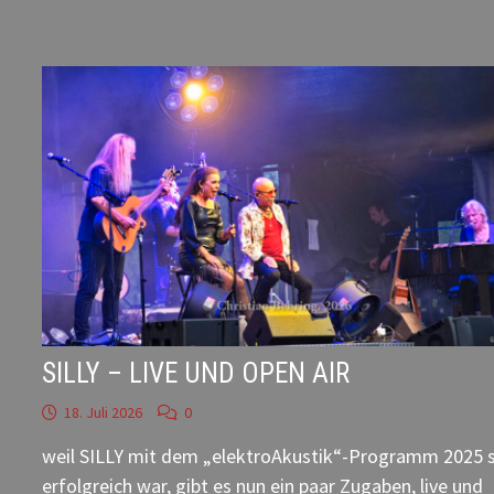
–
DVD-
BOX-
18
SILLY – LIVE UND OPEN AIR
18. Juli 2026
0
weil SILLY mit dem „elektroAkustik“-Programm 2025 
erfolgreich war, gibt es nun ein paar Zugaben, live und