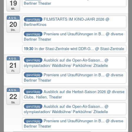
19
Berliner Theater
Mi.
AUG.
FILMSTARTS IM KINO-JAHR 2026
@
ganztägig
20
BerlinerKinos
Do.
Premiere und Uraufführungen in B...
@ diverse
ganztägig
Berliner Theater
19:30
In der Stasi-Zentrale wird DDR-G...
@ Stasi-Zentrale
AUG.
Ausblick auf die Open-Air-Saison...
@
ganztägig
21
olympiastadion/ Waldbühne/ Parkbühne/ Zitadelle
Fr.
Premiere und Uraufführungen in B...
@ diverse
ganztägig
Berliner Theater
AUG.
Ausblick auf die Herbst-Saison 2026
@ diverse
ganztägig
22
Clubs, Hallen, Theater
Sa.
Ausblick auf die Open-Air-Saison...
@
ganztägig
olympiastadion/ Waldbühne/ Parkbühne/ Zitadelle
Premiere und Uraufführungen in B...
@ diverse
ganztägig
Berliner Theater