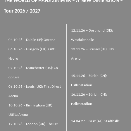
THE WORLD OF HANS ZIMMER – A NEW DIMENSION –
Tour 2026 / 2027
12.11.26 – Dortmund (DE):
04.10.26 – Dublin (IE): 3Arena
Westfalenhalle
06.10.26 – Glasgow (UK): OVO
13.11.26 – Brüssel (BE): ING
Hydro
Arena
07.10.26 – Manchester (UK): Co-
15.11.26 – Zürich (CH):
op Live
Hallenstadion
08.10.26 – Leeds (UK): First Direct
16.11.26 – Zürich (CH):
Arena
Hallenstadion
10.10.26 – Birmingham (UK):
Utilita Arena
14.04.27 – Graz (AT): Stadthalle
12.10.26 – London (UK): The O2