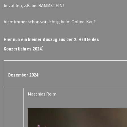
bezahlen, z.B. bei RAMMSTEIN!
Also: immer schön vorsichtig beim Online-Kauf!
Hier nun ein kleiner Auszug aus der 2. Hälfte des
:
Konzertjahres 2024
Dezember 2024:
Matthias Reim