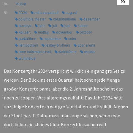
MUSIK
2024
admiralspalast
august
columbia theater
columbiahalle
dezember
huxleys
jahr
juli
juni
kaiser
konzert
maffay
november
oktober
parkbühne
september
soler
Tempodrom
teskey brothers
uber arena
uber eats music hall
waldbühne
wecker
wuhlheide
Das Konzertjahr 2024 verspricht wirklich ein ganz großes zu
werden. Der Blick ins erste Quartal hält schon jede Menge
großer Konzerte parat, aber die 2. Jahreshälfte scheint das
noch zu toppen. Was allerdings auffällt: Das Jahr 2024 hält
unzählige Konzerte in den großen Hallen und Freiluft-Arenen
der Stadt parat. Dafür muss man lange suchen, wenn man
doch lieber ein kleines Club-Konzert besuchen will.