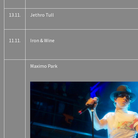
13.11.
Jethro Tull
11.11.
Iron & Wine
Maximo Park