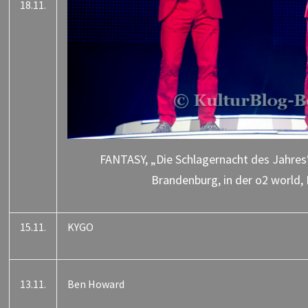
18.11.
FANTASY, „Die Schlagernacht des Jahres
Brandenburg, in der o2 world, 
15.11.
KYGO
13.11.
Ben Howard