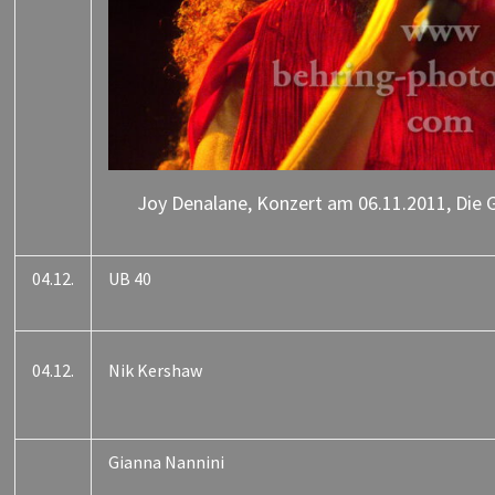
Joy Denalane, Konzert am 06.11.2011, Die 
04.12.
UB 40
04.12.
Nik Kershaw
Gianna Nannini