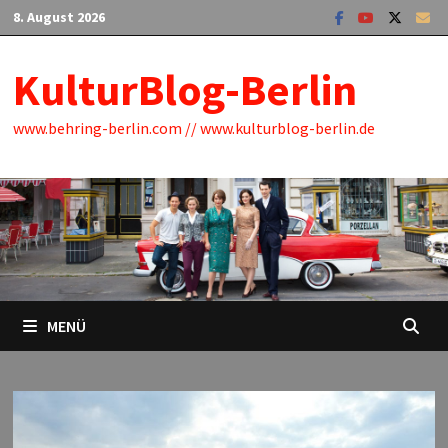
Zum
8. August 2026
Inhalt
springen
KulturBlog-Berlin
www.behring-berlin.com // www.kulturblog-berlin.de
MENÜ