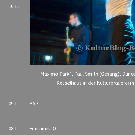
10.11.
Maximo Park“, Paul Smith (Gesang), Duncan
Kesselhaus in der Kulturbrauerei in
09.11.
BAP
08.11.
Fontaines D.C.