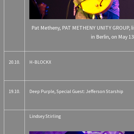
Pat Metheny, PAT METHENY UNITY GROUP, li
in Berlin, on May 1
20.10.
H-BLOCKX
19.10.
Deep Purple, Special Guest: Jefferson Starship
Lindsey Stirling