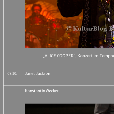
„ALICE COOPER“, Konzert im Tempodr
08.10.
Janet Jackson
Konstantin Wecker