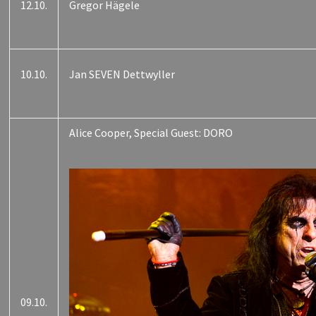
12.10.
Gregor Hägele
10.10.
Jan SEVEN Dettwyller
Alice Cooper, Special Guest: DORO
09.10.