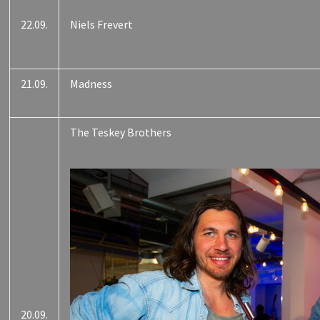
22.09.
Niels Frevert
21.09.
Madness
The Teskey Brothers
20.09.