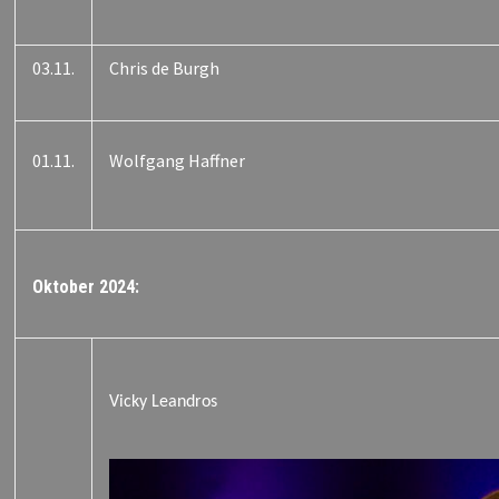
03.11.
Chris de Burgh
01.11.
Wolfgang Haffner
Oktober 2024:
Vicky Leandros