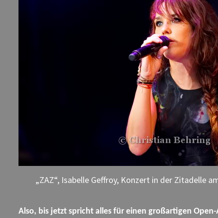
„ZAZ“, Isabelle Geffroy, Konzert in der Zitadelle am
Also, bis jetzt spricht alles für einen großartigen Op