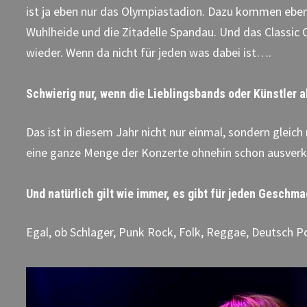
ist ja eben nur das Olympiastadion. Dazu kommen eben
Wuhlheide und die Zitadelle Spandau. Und das Classic
wieder. Wenn da nicht für jeden was dabei ist….
Schwierig nur, wenn die Lieblingsbands oder Künstler a
Das ist in diesem Jahr nicht nur einmal, sondern gleic
eine ganze Menge der Konzerte ohnehin schon ausverka
Und natürlich gilt wie immer, es gibt für jeden Geschm
Egal, ob Schlager, Punk Rock, Folk, Reggae, Deutsch P