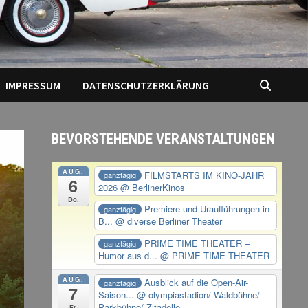
IMPRESSUM
DATENSCHUTZERKLÄRUNG
BEVORSTEHENDE VERANSTALTUNGEN
AUG.
FILMSTARTS IM KINO-JAHR
ganztägig
6
2026
@ BerlinerKinos
Do.
Premiere und Uraufführungen in
ganztägig
B...
@ diverse Berliner Theater
PRIME TIME THEATER –
ganztägig
Humor aus d...
@ PRIME TIME THEATER
AUG.
Ausblick auf die Open-Air-
ganztägig
7
Saison...
@ olympiastadion/ Waldbühne/
Parkbühne/ Zitadelle
Fr.