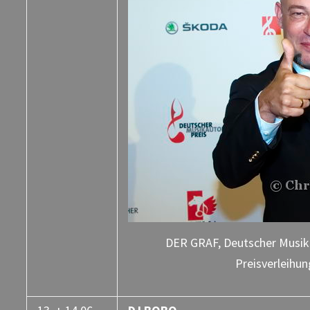
DER GRAF, Deutscher Musika
Preisverleihun