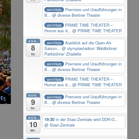
Premiere und Uraufführungen in
ganztägig
B...
@ diverse Berliner Theater
PRIME TIME THEATER –
ganztägig
Humor aus d...
@ PRIME TIME THEATER
AUG.
Ausblick auf die Open-Air-
ganztägig
8
Saison...
@ olympiastadion/ Waldbühne/
Parkbühne/ Zitadelle
Sa.
Premiere und Uraufführungen in
ganztägig
B...
@ diverse Berliner Theater
PRIME TIME THEATER –
ganztägig
Humor aus d...
@ PRIME TIME THEATER
AUG.
Premiere und Uraufführungen in
ganztägig
9
B...
@ diverse Berliner Theater
So.
AUG.
19:30
In der Stasi-Zentrale wird DDR-G...
10
@ Stasi-Zentrale
Mo.