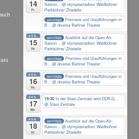
14
Saison...
@ olympiastadion/ Waldbühne/
Parkbühne/ Zitadelle
Fr.
 auch
Premiere und Uraufführungen in
ganztägig
B...
@ diverse Berliner Theater
AUG.
Ausblick auf die Open-Air-
ganztägig
15
Saison...
@ olympiastadion/ Waldbühne/
Parkbühne/ Zitadelle
Sa.
Premiere und Uraufführungen in
ganztägig
dass
B...
@ diverse Berliner Theater
AUG.
Premiere und Uraufführungen in
ganztägig
16
B...
@ diverse Berliner Theater
So.
AUG.
19:30
In der Stasi-Zentrale wird DDR-G...
17
@ Stasi-Zentrale
Mo.
AUG.
Ausblick auf die Open-Air-
ganztägig
18
Saison...
@ olympiastadion/ Waldbühne/
Parkbühne/ Zitadelle
Di.