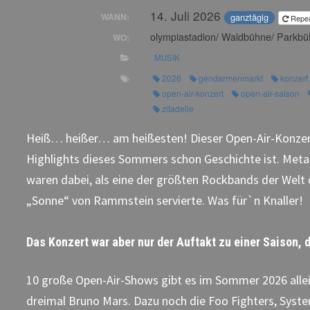
14. Juli 2026
ganztägig
WANN:
Repe
olympiastadion/ Waldbühne/ Parkbüh
WO:
MUSIK
2026
gendarmenmarkt
konzert
open-air-konzert
open-air-saison
zitadelle
Heiß… heißer… am heißesten! Dieser Open-Air-Konzer
Highlights dieses Sommers schon Geschichte ist. Meta
waren dabei, als eine der größten Rockbands der Welt 
„Sonne“ von Rammstein servierte. Was für`n Knaller!
Das Konzert war aber nur der Auftakt zu einer Saison, d
10 große Open-Air-Shows gibt es im Sommer 2026 allei
dreimal Bruno Mars. Dazu noch die Foo Fighters, Syst