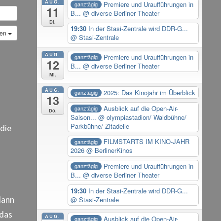
AUG.
Premiere und Uraufführungen in
ganztägig
11
B...
@ diverse Berliner Theater
Di.
19:30
In der Stasi-Zentrale wird DDR-G...
gen
@ Stasi-Zentrale
AUG.
Premiere und Uraufführungen in
ganztägig
12
B...
@ diverse Berliner Theater
Mi.
AUG.
2025: Das Kinojahr im Überblick
ganztägig
13
Ausblick auf die Open-Air-
ganztägig
Do.
Saison...
@ olympiastadion/ Waldbühne/
Parkbühne/ Zitadelle
 die
FILMSTARTS IM KINO-JAHR
ganztägig
2026
@ BerlinerKinos
Premiere und Uraufführungen in
ganztägig
B...
@ diverse Berliner Theater
19:30
In der Stasi-Zentrale wird DDR-G...
dann
@ Stasi-Zentrale
 das
AUG.
Ausblick auf die Open-Air-
ganztägig