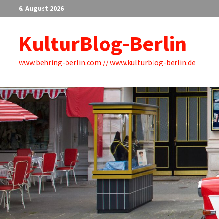
Zum
6. August 2026
Inhalt
springen
KulturBlog-Berlin
www.behring-berlin.com // www.kulturblog-berlin.de