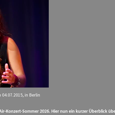
 04.07.2015, in Berlin
en-Air-Konzert-Sommer 2026.
H
ier nun ein kurzer Überblick üb