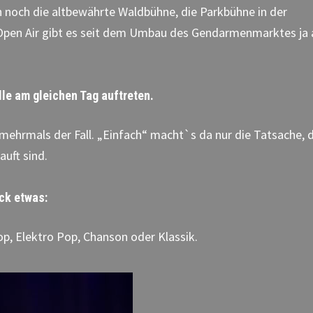
 noch die altbewährte Waldbühne, die Parkbühne in der
 Open Air gibt es seit dem Umbau des Gendarmenmarktes ja
lle am gleichen Tag auftreten.
h mehrmals der Fall. „Einfach“ macht`s da nur die Tatsache, 
uft sind.
ack etwas:
op, Elektro Pop, Chanson oder Klassik.