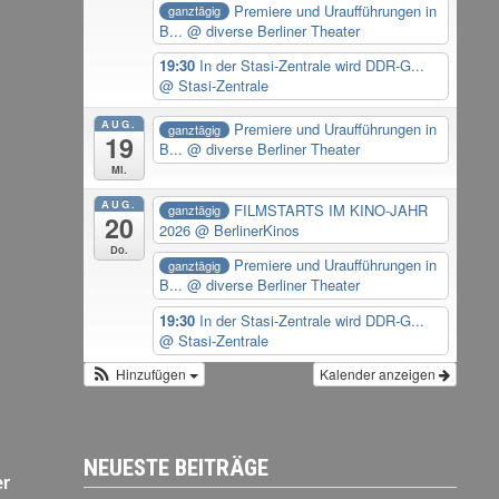
Premiere und Uraufführungen in
ganztägig
B...
@ diverse Berliner Theater
19:30
In der Stasi-Zentrale wird DDR-G...
@ Stasi-Zentrale
AUG.
Premiere und Uraufführungen in
ganztägig
19
B...
@ diverse Berliner Theater
Mi.
AUG.
FILMSTARTS IM KINO-JAHR
ganztägig
20
2026
@ BerlinerKinos
Do.
Premiere und Uraufführungen in
ganztägig
B...
@ diverse Berliner Theater
19:30
In der Stasi-Zentrale wird DDR-G...
@ Stasi-Zentrale
Hinzufügen
Kalender anzeigen
NEUESTE BEITRÄGE
er