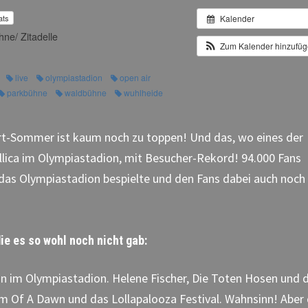
ats
Kalender
ne/ Zitadelle
Zum Kalender hinzufü
live
olympiastadion
open air
parkbühne
waldbühne
wuhlheide
t-Sommer ist kaum noch zu toppen! Und das, wo eines der
llica im Olympiastadion, mit Besucher-Rekord! 94.000 Fans
das Olympiastadion bespielte und den Fans dabei auch noch
ie es so wohl noch nicht gab:
n im Olympiastadion. Helene Fischer, Die Toten Hosen und 
em Of A Dawn und das Lollapalooza Festival. Wahnsinn! Aber