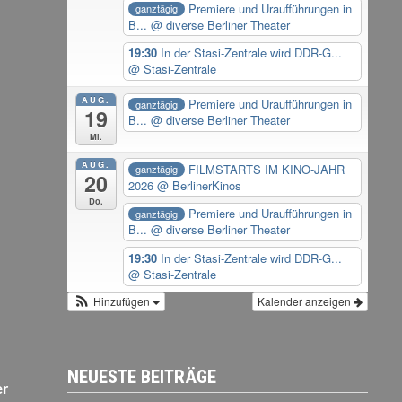
Premiere und Uraufführungen in
ganztägig
B...
@ diverse Berliner Theater
19:30
In der Stasi-Zentrale wird DDR-G...
@ Stasi-Zentrale
AUG.
Premiere und Uraufführungen in
ganztägig
19
B...
@ diverse Berliner Theater
Mi.
AUG.
FILMSTARTS IM KINO-JAHR
ganztägig
20
2026
@ BerlinerKinos
Do.
Premiere und Uraufführungen in
ganztägig
B...
@ diverse Berliner Theater
19:30
In der Stasi-Zentrale wird DDR-G...
@ Stasi-Zentrale
Hinzufügen
Kalender anzeigen
NEUESTE BEITRÄGE
er