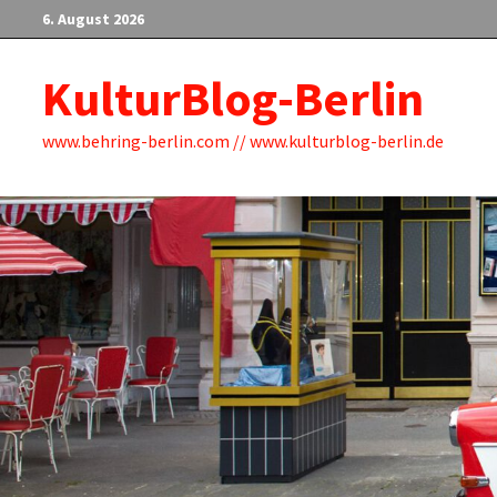
Zum
6. August 2026
Inhalt
springen
KulturBlog-Berlin
www.behring-berlin.com // www.kulturblog-berlin.de