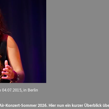
 04.07.2015, in Berlin
en-Air-Konzert-Sommer 2026.
H
ier nun ein kurzer Überblick üb