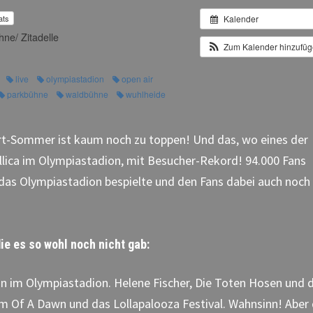
ats
Kalender
ne/ Zitadelle
Zum Kalender hinzufü
live
olympiastadion
open air
parkbühne
waldbühne
wuhlheide
t-Sommer ist kaum noch zu toppen! Und das, wo eines der
llica im Olympiastadion, mit Besucher-Rekord! 94.000 Fans
das Olympiastadion bespielte und den Fans dabei auch noch
ie es so wohl noch nicht gab:
n im Olympiastadion. Helene Fischer, Die Toten Hosen und 
em Of A Dawn und das Lollapalooza Festival. Wahnsinn! Aber