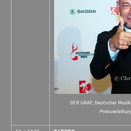
DER GRAF, Deutscher Musika
Preisverleihun