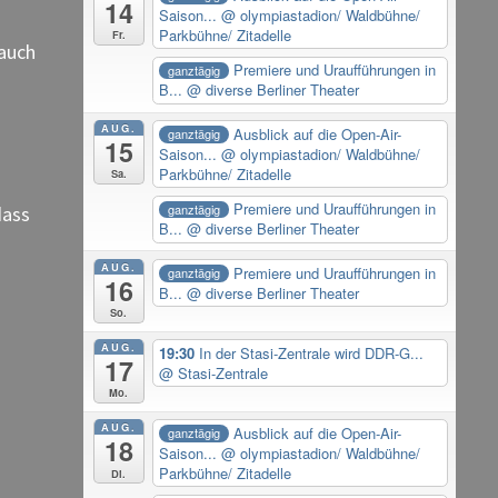
14
Saison...
@ olympiastadion/ Waldbühne/
Parkbühne/ Zitadelle
Fr.
 auch
Premiere und Uraufführungen in
ganztägig
B...
@ diverse Berliner Theater
AUG.
Ausblick auf die Open-Air-
ganztägig
15
Saison...
@ olympiastadion/ Waldbühne/
Parkbühne/ Zitadelle
Sa.
Premiere und Uraufführungen in
ganztägig
dass
B...
@ diverse Berliner Theater
AUG.
Premiere und Uraufführungen in
ganztägig
16
B...
@ diverse Berliner Theater
So.
AUG.
19:30
In der Stasi-Zentrale wird DDR-G...
17
@ Stasi-Zentrale
Mo.
AUG.
Ausblick auf die Open-Air-
ganztägig
18
Saison...
@ olympiastadion/ Waldbühne/
Parkbühne/ Zitadelle
Di.