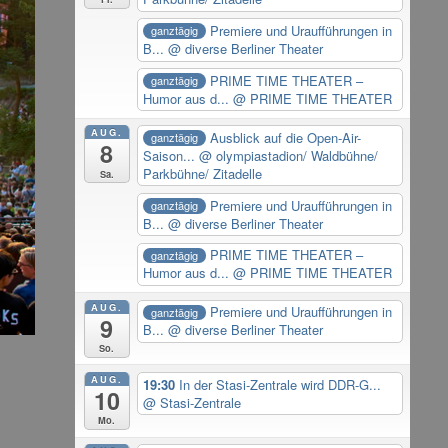
Premiere und Uraufführungen in
ganztägig
B...
@ diverse Berliner Theater
PRIME TIME THEATER –
ganztägig
Humor aus d...
@ PRIME TIME THEATER
AUG.
Ausblick auf die Open-Air-
ganztägig
8
Saison...
@ olympiastadion/ Waldbühne/
Parkbühne/ Zitadelle
Sa.
Premiere und Uraufführungen in
ganztägig
B...
@ diverse Berliner Theater
PRIME TIME THEATER –
ganztägig
Humor aus d...
@ PRIME TIME THEATER
AUG.
Premiere und Uraufführungen in
ganztägig
9
B...
@ diverse Berliner Theater
So.
AUG.
19:30
In der Stasi-Zentrale wird DDR-G...
10
@ Stasi-Zentrale
Mo.