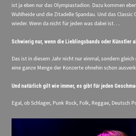
ist ja eben nur das Olympiastadion. Dazu kommen eben
Wuhlheide und die Zitadelle Spandau. Und das Classic
wieder. Wenn da nicht für jeden was dabei ist….
Schwierig nur, wenn die Lieblingsbands oder Künstler a
Das ist in diesem Jahr nicht nur einmal, sondern gleic
eine ganze Menge der Konzerte ohnehin schon ausverka
Und natürlich gilt wie immer, es gibt für jeden Geschm
Egal, ob Schlager, Punk Rock, Folk, Reggae, Deutsch P