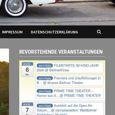
IMPRESSUM
DATENSCHUTZERKLÄRUNG
BEVORSTEHENDE VERANSTALTUNGEN
AUG.
FILMSTARTS IM KINO-JAHR
ganztägig
6
2026
@ BerlinerKinos
Do.
Premiere und Uraufführungen in
ganztägig
B...
@ diverse Berliner Theater
PRIME TIME THEATER –
ganztägig
Humor aus d...
@ PRIME TIME THEATER
AUG.
Ausblick auf die Open-Air-
ganztägig
7
Saison...
@ olympiastadion/ Waldbühne/
Parkbühne/ Zitadelle
Fr.