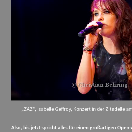
„ZAZ“, Isabelle Geffroy, Konzert in der Zitadelle am
Also, bis jetzt spricht alles für einen großartigen Op