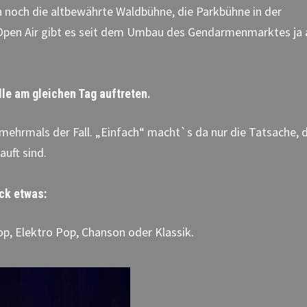
 noch die altbewährte Waldbühne, die Parkbühne in der
 Open Air gibt es seit dem Umbau des Gendarmenmarktes ja
lle am gleichen Tag auftreten.
h mehrmals der Fall. „Einfach“ macht`s da nur die Tatsache, 
uft sind.
ack etwas:
op, Elektro Pop, Chanson oder Klassik.