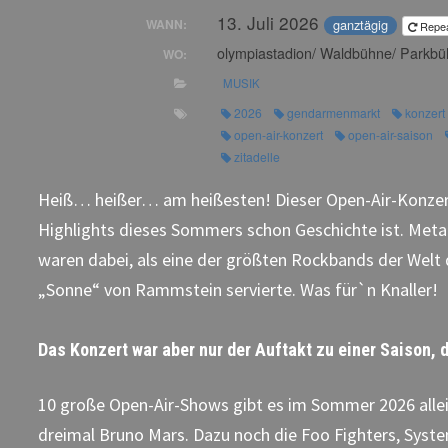
13. Juli 2026
ganztägig
WANN:
Repe
olympiastadion/ Waldbühne/ Parkbüh
WO:
MUSIK
2026
gendarmenmarkt
konzert
open-air-konzert
open-air-saison
zitadelle
Heiß… heißer… am heißesten! Dieser Open-Air-Konzer
Highlights dieses Sommers schon Geschichte ist. Meta
waren dabei, als eine der größten Rockbands der Welt 
„Sonne“ von Rammstein servierte. Was für`n Knaller!
Das Konzert war aber nur der Auftakt zu einer Saison, d
10 große Open-Air-Shows gibt es im Sommer 2026 allei
dreimal Bruno Mars. Dazu noch die Foo Fighters, Syst