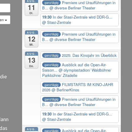
AUG.
Premiere und Uraufführungen in
ganztägig
11
B...
@ diverse Berliner Theater
Di.
19:30
In der Stasi-Zentrale wird DDR-G...
gen
@ Stasi-Zentrale
AUG.
Premiere und Uraufführungen in
ganztägig
12
B...
@ diverse Berliner Theater
Mi.
AUG.
2025: Das Kinojahr im Überblick
ganztägig
13
Ausblick auf die Open-Air-
ganztägig
Do.
Saison...
@ olympiastadion/ Waldbühne/
Parkbühne/ Zitadelle
 die
FILMSTARTS IM KINO-JAHR
ganztägig
2026
@ BerlinerKinos
Premiere und Uraufführungen in
ganztägig
B...
@ diverse Berliner Theater
19:30
In der Stasi-Zentrale wird DDR-G...
dann
@ Stasi-Zentrale
 das
AUG.
Ausblick auf die Open-Air-
ganztägig