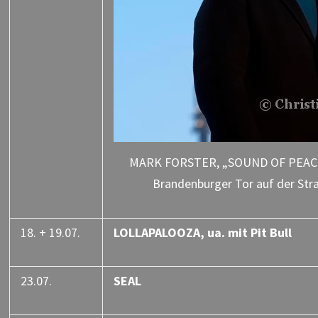
MARK FORSTER, „SOUND OF PEACE“,
Brandenburger Tor auf der Stra
18. + 19.07.
LOLLAPALOOZA, ua. mit Pit Bull
23.07.
SEAL