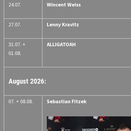
24.07.
Wincent Weiss
27.07.
Lenny Kravitz
31.07. +
ALLIGATOAH
01.08.
August 2026:
07. + 08.08.
Sebastian Fitzek