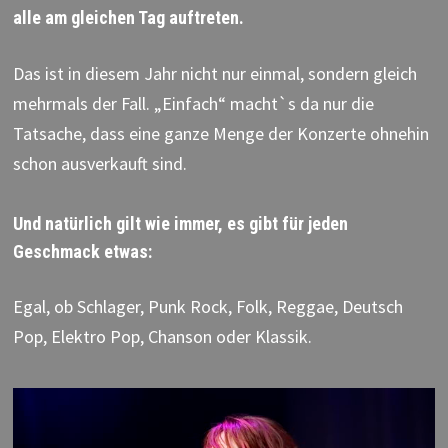
alle am gleichen Tag auftreten.
Das ist in diesem Jahr nicht nur einmal, sondern gleich
mehrmals der Fall. „Einfach“ macht`s da nur die
Tatsache, dass eine ganze Menge der Konzerte ohnehin
schon ausverkauft sind.
Und natürlich gilt wie immer, es gibt für jeden
Geschmack etwas:
Egal, ob Schlager, Punk Rock, Folk, Reggae, Deutsch
Pop, Elektro Pop, Chanson oder Klassik.