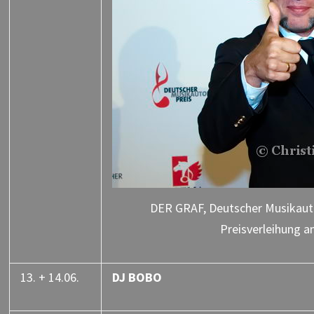
DER GRAF, Deutscher Musikauto
Preisverleihung a
13. + 14.06.
DJ BOBO