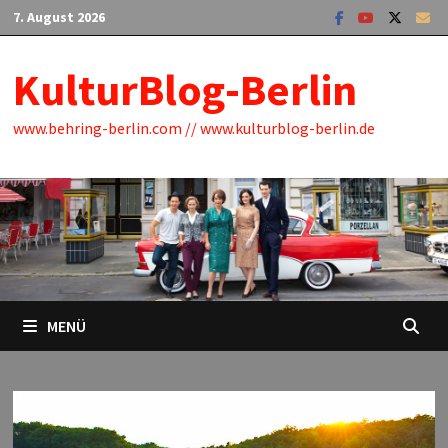
Zum
7. August 2026
Inhalt
springen
KulturBlog-Berlin
www.behring-berlin.com // www.kulturblog-berlin.de
MENÜ