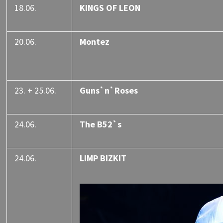
18.06.
KINGS OF LEON
20.06.
Montez
23. + 25.06.
Guns`n`Roses
24.06.
The B52`s
24.06.
LIMP BIZKIT