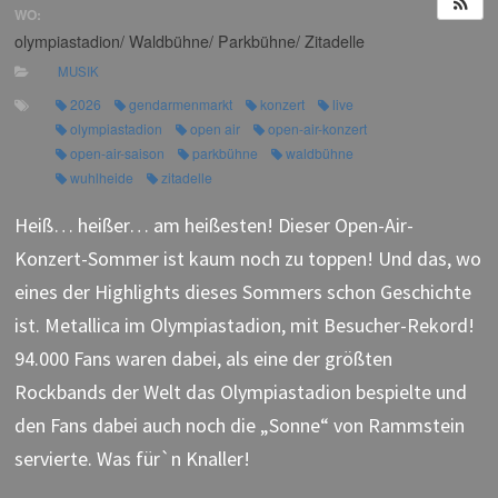
WO:
olympiastadion/ Waldbühne/ Parkbühne/ Zitadelle
MUSIK
2026
gendarmenmarkt
konzert
live
olympiastadion
open air
open-air-konzert
open-air-saison
parkbühne
waldbühne
wuhlheide
zitadelle
Heiß… heißer… am heißesten! Dieser Open-Air-
Konzert-Sommer ist kaum noch zu toppen! Und das, wo
eines der Highlights dieses Sommers schon Geschichte
ist. Metallica im Olympiastadion, mit Besucher-Rekord!
94.000 Fans waren dabei, als eine der größten
Rockbands der Welt das Olympiastadion bespielte und
den Fans dabei auch noch die „Sonne“ von Rammstein
servierte. Was für`n Knaller!