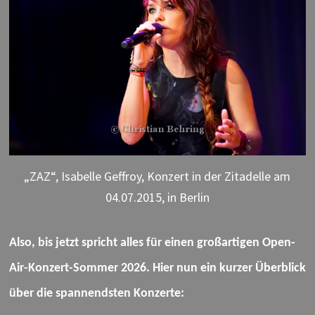
„ZAZ“, Isabelle Geffroy, Konzert in der Zitadelle am
04.07.2015, in Berlin
Also, bis jetzt spricht alles für einen großartigen Open-
Air-Konzert-Sommer 2026.
H
ier nun ein kurzer Überblick
über die spannendsten Konzerte: