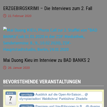
ERZGEBIRGSKRIMI – Die Interviews zum 2. Fall
22. Februar 2020
Mai Duong Kieu im Interview zu BAD BANKS 2
26. Januar 2020
BEVORSTEHENDE VERANSTALTUNGEN
AUG.
Ausblick auf die Open-Air-Saison...
@
ganztägig
7
olympiastadion/ Waldbühne/ Parkbühne/ Zitadelle
Fr.
Premiere und Uraufführungen in B...
@ diverse
ganztägig