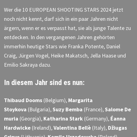
Wer die 10 EUROPEAN SHOOTING STARS 2024 jetzt
noch nicht kennt, darf sich in ein paar Jahren nicht
ärgern, wenn er es verpasst hat, sie als junge Talente zu
entdecken. In den vergangenen Jahren gehörten
immerhin heutige Stars wie Franka Potente, Daniel
Craig, Jürgen Vogel, Heike Makatsch, Jella Haase und
Emilio Sakraya dazu.
In diesem Jahr sind es nun:
Thibaud Dooms
(Belgium),
Margarita
Stoykova
(Bulgaria),
Suzy Bemba
(France),
Salome De
muria
(Georgia),
Katharina Stark
(Germany),
Éanna
Hardwicke
(Ireland),
Valentina Bellè
(Italy),
Džiugas
Grinys
(Lithuania),
Kamila Urzędowska
(Poland)