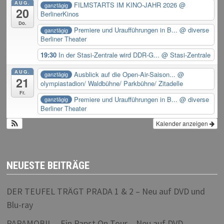
AUG.
FILMSTARTS IM KINO-JAHR 2026
@
ganztägig
20
BerlinerKinos
Do.
Premiere und Uraufführungen in B...
@ diverse
ganztägig
Berliner Theater
19:30
In der Stasi-Zentrale wird DDR-G...
@ Stasi-Zentrale
AUG.
Ausblick auf die Open-Air-Saison...
@
ganztägig
21
olympiastadion/ Waldbühne/ Parkbühne/ Zitadelle
Fr.
Premiere und Uraufführungen in B...
@ diverse
ganztägig
Berliner Theater
Kalender anzeigen
NEUESTE BEITRÄGE
DER TEUFEL TRÄGT PRADA 1 & 2 – Neu auf DVD und
Blu-ray
PAPAMOBIL – Ein Papst On Tour – Neu auf DVD