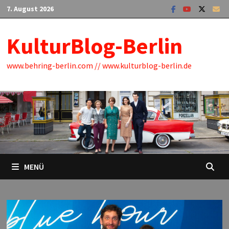
Zum
7. August 2026
Inhalt
springen
KulturBlog-Berlin
www.behring-berlin.com // www.kulturblog-berlin.de
MENÜ