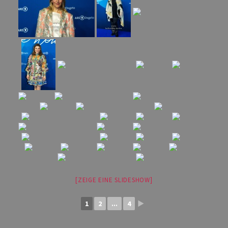
[ZEIGE EINE SLIDESHOW]
1
2
...
4
►