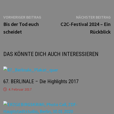
Beitragsnavigation
Vorheriger
N
VORHERIGER BEITRAG
NÄCHSTER BEITRAG
Beitrag:
B
Bis der Tod euch
C2C-Festival 2024 – Ein
scheidet
Rückblick
DAS KÖNNTE DICH AUCH INTERESSIEREN
67. BERLINALE – Die Highlights 2017
4. Februar 2017