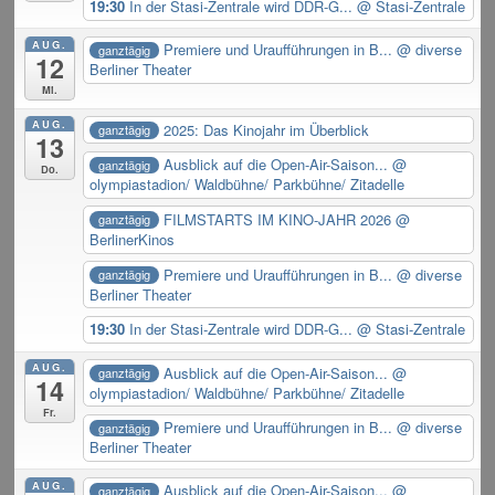
19:30
In der Stasi-Zentrale wird DDR-G...
@ Stasi-Zentrale
AUG.
Premiere und Uraufführungen in B...
@ diverse
ganztägig
12
Berliner Theater
Mi.
AUG.
2025: Das Kinojahr im Überblick
ganztägig
13
Ausblick auf die Open-Air-Saison...
@
ganztägig
Do.
olympiastadion/ Waldbühne/ Parkbühne/ Zitadelle
FILMSTARTS IM KINO-JAHR 2026
@
ganztägig
BerlinerKinos
Premiere und Uraufführungen in B...
@ diverse
ganztägig
Berliner Theater
19:30
In der Stasi-Zentrale wird DDR-G...
@ Stasi-Zentrale
AUG.
Ausblick auf die Open-Air-Saison...
@
ganztägig
14
olympiastadion/ Waldbühne/ Parkbühne/ Zitadelle
Fr.
Premiere und Uraufführungen in B...
@ diverse
ganztägig
Berliner Theater
AUG.
Ausblick auf die Open-Air-Saison...
@
ganztägig