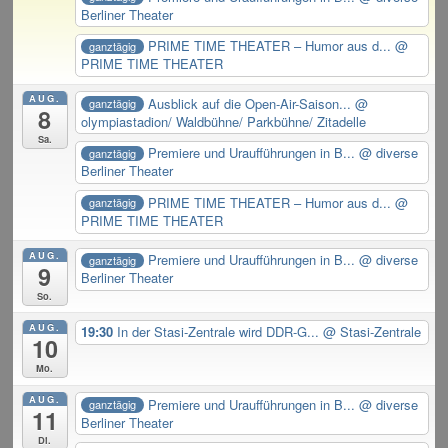
Berliner Theater
PRIME TIME THEATER – Humor aus d...
@
ganztägig
PRIME TIME THEATER
AUG.
Ausblick auf die Open-Air-Saison...
@
ganztägig
8
olympiastadion/ Waldbühne/ Parkbühne/ Zitadelle
Sa.
Premiere und Uraufführungen in B...
@ diverse
ganztägig
Berliner Theater
PRIME TIME THEATER – Humor aus d...
@
ganztägig
PRIME TIME THEATER
AUG.
Premiere und Uraufführungen in B...
@ diverse
ganztägig
9
Berliner Theater
So.
AUG.
19:30
In der Stasi-Zentrale wird DDR-G...
@ Stasi-Zentrale
10
Mo.
AUG.
Premiere und Uraufführungen in B...
@ diverse
ganztägig
11
Berliner Theater
Di.