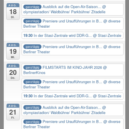
AUG.
Ausblick auf die Open-Air-Saison...
@
ganztägig
18
olympiastadion/ Waldbühne/ Parkbühne/ Zitadelle
Di.
Premiere und Uraufführungen in B...
@ diverse
ganztägig
Berliner Theater
19:30
In der Stasi-Zentrale wird DDR-G...
@ Stasi-Zentrale
AUG.
Premiere und Uraufführungen in B...
@ diverse
ganztägig
19
Berliner Theater
Mi.
AUG.
FILMSTARTS IM KINO-JAHR 2026
@
ganztägig
20
BerlinerKinos
Do.
Premiere und Uraufführungen in B...
@ diverse
ganztägig
Berliner Theater
19:30
In der Stasi-Zentrale wird DDR-G...
@ Stasi-Zentrale
AUG.
Ausblick auf die Open-Air-Saison...
@
ganztägig
21
olympiastadion/ Waldbühne/ Parkbühne/ Zitadelle
Fr.
Premiere und Uraufführungen in B...
@ diverse
ganztägig
Berliner Theater