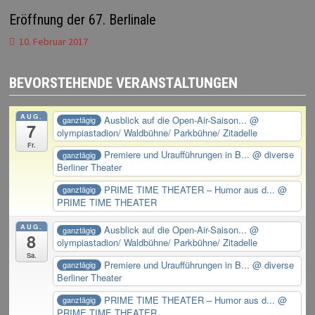
Eröffnung der 67. Berlinale
10. Februar 2017
BEVORSTEHENDE VERANSTALTUNGEN
AUG.
Ausblick auf die Open-Air-Saison...
@
ganztägig
7
olympiastadion/ Waldbühne/ Parkbühne/ Zitadelle
Fr.
Premiere und Uraufführungen in B...
@ diverse
ganztägig
Berliner Theater
PRIME TIME THEATER – Humor aus d...
@
ganztägig
PRIME TIME THEATER
AUG.
Ausblick auf die Open-Air-Saison...
@
ganztägig
8
olympiastadion/ Waldbühne/ Parkbühne/ Zitadelle
Sa.
Premiere und Uraufführungen in B...
@ diverse
ganztägig
Berliner Theater
PRIME TIME THEATER – Humor aus d...
@
ganztägig
PRIME TIME THEATER