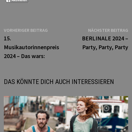
Beitragsnavigation
Vorheriger
N
VORHERIGER BEITRAG
NÄCHSTER BEITRAG
Beitrag:
B
15.
BERLINALE 2024 –
Musikautorinnenpreis
Party, Party, Party
2024 – Das wars:
DAS KÖNNTE DICH AUCH INTERESSIEREN