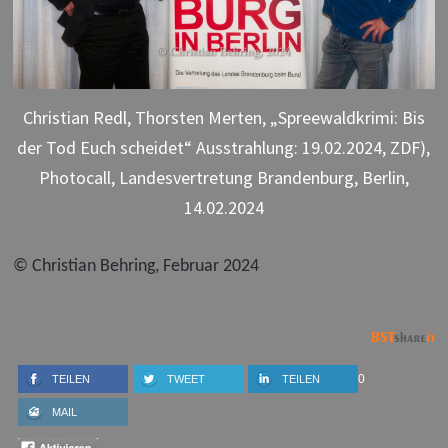
Christian Redl, Thorsten Merten, „Spreewaldkrimi: Bis
der Tod Euch scheidet“ Ausstrahlung: 19.02.2024, ZDF),
Photocall, Landesvertretung Brandenburg, Berlin,
14.02.2024
© Christian Behring, Februar 2024
0
TEILEN
TWEET
TEILEN
MAIL