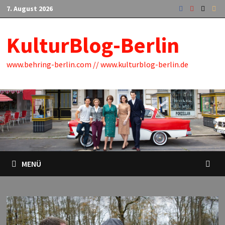
Zum
7. August 2026
Inhalt
springen
KulturBlog-Berlin
www.behring-berlin.com // www.kulturblog-berlin.de
MENÜ