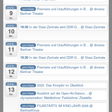
AUG.
Premiere und Uraufführungen in B...
@ diverse
ganztägig
9
Berliner Theater
So.
AUG.
19:30
In der Stasi-Zentrale wird DDR-G...
@ Stasi-Zentrale
10
Mo.
AUG.
Premiere und Uraufführungen in B...
@ diverse
ganztägig
11
Berliner Theater
Di.
19:30
In der Stasi-Zentrale wird DDR-G...
@ Stasi-Zentrale
AUG.
Premiere und Uraufführungen in B...
@ diverse
ganztägig
12
Berliner Theater
Mi.
AUG.
2025: Das Kinojahr im Überblick
ganztägig
13
Ausblick auf die Open-Air-Saison...
@
ganztägig
Do.
olympiastadion/ Waldbühne/ Parkbühne/ Zitadelle
FILMSTARTS IM KINO-JAHR 2026
@
ganztägig
BerlinerKinos