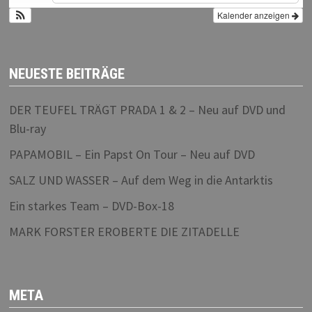
Kalender anzeigen
NEUESTE BEITRÄGE
DER TEUFEL TRÄGT PRADA 1 & 2 – Neu auf DVD und
Blu-ray
PAPAMOBIL – Ein Papst On Tour – Neu auf DVD
SALZ UND WASSER – Auf dem Weg in die Antarktis
Ein starkes Team – DVD-Box-18
MARK FORSTER EROBERTE DIE ZITADELLE
META