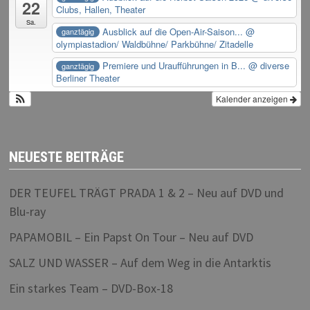
22
Clubs, Hallen, Theater
Sa.
Ausblick auf die Open-Air-Saison...
@
ganztägig
olympiastadion/ Waldbühne/ Parkbühne/ Zitadelle
Premiere und Uraufführungen in B...
@ diverse
ganztägig
Berliner Theater
Kalender anzeigen
NEUESTE BEITRÄGE
DER TEUFEL TRÄGT PRADA 1 & 2 – Neu auf DVD und
Blu-ray
PAPAMOBIL – Ein Papst On Tour – Neu auf DVD
SALZ UND WASSER – Auf dem Weg in die Antarktis
Ein starkes Team – DVD-Box-18