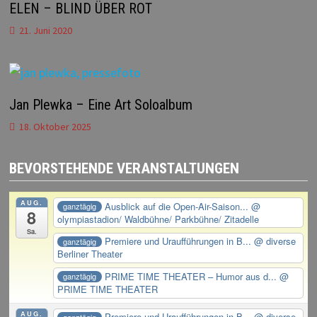
ELEN – BLIND ÜBER ROT
21. Juni 2020
Jan Plewka – Eine Art Soloalbum
18. Oktober 2025
BEVORSTEHENDE VERANSTALTUNGEN
AUG.
Ausblick auf die Open-Air-Saison...
@
ganztägig
8
olympiastadion/ Waldbühne/ Parkbühne/ Zitadelle
Sa.
Premiere und Uraufführungen in B...
@ diverse
ganztägig
Berliner Theater
PRIME TIME THEATER – Humor aus d...
@
ganztägig
PRIME TIME THEATER
AUG.
Premiere und Uraufführungen in B...
@ diverse
ganztägig