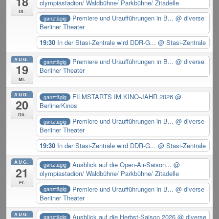
18
olympiastadion/ Waldbühne/ Parkbühne/ Zitadelle
Di.
Premiere und Uraufführungen in B...
@ diverse
ganztägig
Berliner Theater
19:30
In der Stasi-Zentrale wird DDR-G...
@ Stasi-Zentrale
AUG.
Premiere und Uraufführungen in B...
@ diverse
ganztägig
19
Berliner Theater
Mi.
AUG.
FILMSTARTS IM KINO-JAHR 2026
@
ganztägig
20
BerlinerKinos
Do.
Premiere und Uraufführungen in B...
@ diverse
ganztägig
Berliner Theater
19:30
In der Stasi-Zentrale wird DDR-G...
@ Stasi-Zentrale
AUG.
Ausblick auf die Open-Air-Saison...
@
ganztägig
21
olympiastadion/ Waldbühne/ Parkbühne/ Zitadelle
Fr.
Premiere und Uraufführungen in B...
@ diverse
ganztägig
Berliner Theater
AUG.
Ausblick auf die Herbst-Saison 2026
@ diverse
ganztägig