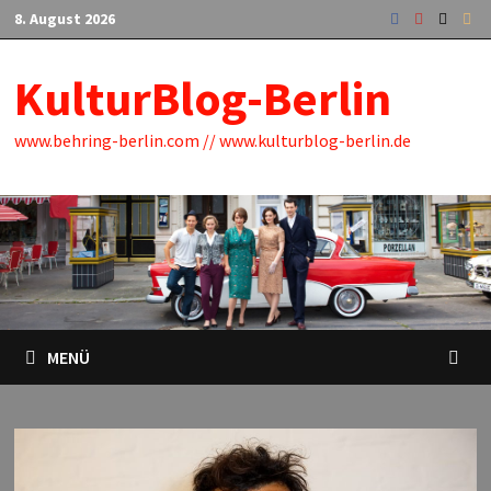
Zum
8. August 2026
Inhalt
springen
KulturBlog-Berlin
www.behring-berlin.com // www.kulturblog-berlin.de
MENÜ