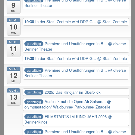
9
Berliner Theater
So.
AUG.
19:30
In der Stasi-Zentrale wird DDR-G...
@ Stasi-Zentrale
10
Mo.
AUG.
Premiere und Uraufführungen in B...
@ diverse
ganztägig
11
Berliner Theater
Di.
19:30
In der Stasi-Zentrale wird DDR-G...
@ Stasi-Zentrale
AUG.
Premiere und Uraufführungen in B...
@ diverse
ganztägig
12
Berliner Theater
Mi.
AUG.
2025: Das Kinojahr im Überblick
ganztägig
13
Ausblick auf die Open-Air-Saison...
@
ganztägig
Do.
olympiastadion/ Waldbühne/ Parkbühne/ Zitadelle
FILMSTARTS IM KINO-JAHR 2026
@
ganztägig
BerlinerKinos
Premiere und Uraufführungen in B...
@ diverse
ganztägig