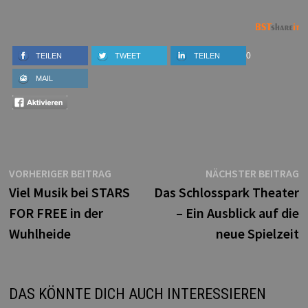
0
TEILEN
TWEET
TEILEN
MAIL
Beitragsnavigation
Vorheriger
N
VORHERIGER BEITRAG
NÄCHSTER BEITRAG
Beitrag:
B
Viel Musik bei STARS
Das Schlosspark Theater
FOR FREE in der
– Ein Ausblick auf die
Wuhlheide
neue Spielzeit
DAS KÖNNTE DICH AUCH INTERESSIEREN