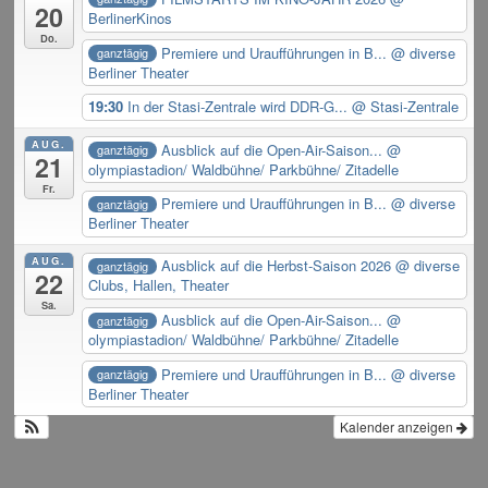
20
BerlinerKinos
Do.
Premiere und Uraufführungen in B...
@ diverse
ganztägig
Berliner Theater
19:30
In der Stasi-Zentrale wird DDR-G...
@ Stasi-Zentrale
AUG.
Ausblick auf die Open-Air-Saison...
@
ganztägig
21
olympiastadion/ Waldbühne/ Parkbühne/ Zitadelle
Fr.
Premiere und Uraufführungen in B...
@ diverse
ganztägig
Berliner Theater
AUG.
Ausblick auf die Herbst-Saison 2026
@ diverse
ganztägig
22
Clubs, Hallen, Theater
Sa.
Ausblick auf die Open-Air-Saison...
@
ganztägig
olympiastadion/ Waldbühne/ Parkbühne/ Zitadelle
Premiere und Uraufführungen in B...
@ diverse
ganztägig
Berliner Theater
Kalender anzeigen