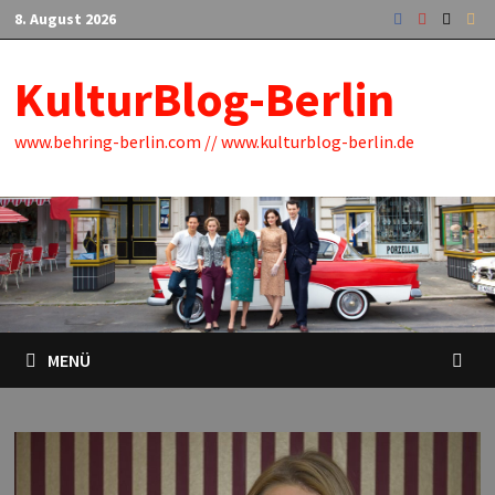
Zum
8. August 2026
Inhalt
springen
KulturBlog-Berlin
www.behring-berlin.com // www.kulturblog-berlin.de
MENÜ