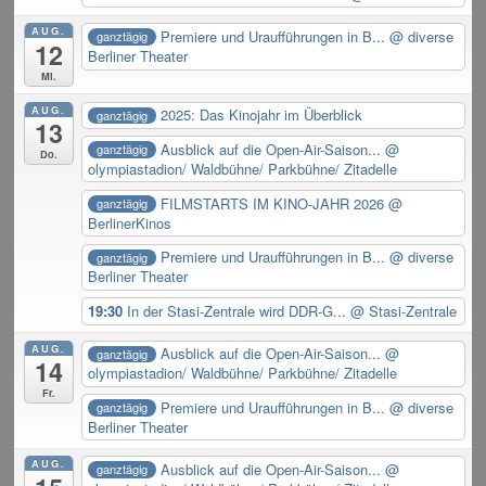
AUG.
Premiere und Uraufführungen in B...
@ diverse
ganztägig
12
Berliner Theater
Mi.
AUG.
2025: Das Kinojahr im Überblick
ganztägig
13
Ausblick auf die Open-Air-Saison...
@
ganztägig
Do.
olympiastadion/ Waldbühne/ Parkbühne/ Zitadelle
FILMSTARTS IM KINO-JAHR 2026
@
ganztägig
BerlinerKinos
Premiere und Uraufführungen in B...
@ diverse
ganztägig
Berliner Theater
19:30
In der Stasi-Zentrale wird DDR-G...
@ Stasi-Zentrale
AUG.
Ausblick auf die Open-Air-Saison...
@
ganztägig
14
olympiastadion/ Waldbühne/ Parkbühne/ Zitadelle
Fr.
Premiere und Uraufführungen in B...
@ diverse
ganztägig
Berliner Theater
AUG.
Ausblick auf die Open-Air-Saison...
@
ganztägig