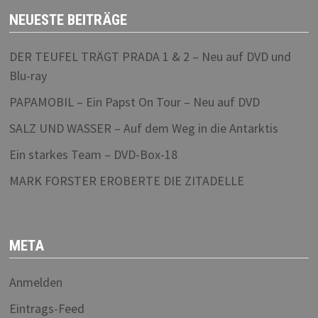
NEUESTE BEITRÄGE
DER TEUFEL TRÄGT PRADA 1 & 2 – Neu auf DVD und
Blu-ray
PAPAMOBIL – Ein Papst On Tour – Neu auf DVD
SALZ UND WASSER – Auf dem Weg in die Antarktis
Ein starkes Team – DVD-Box-18
MARK FORSTER EROBERTE DIE ZITADELLE
META
Anmelden
Eintrags-Feed