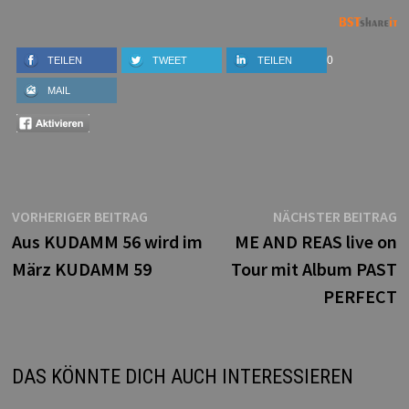
0
TEILEN
TWEET
TEILEN
MAIL
Beitragsnavigation
Vorheriger
N
VORHERIGER BEITRAG
NÄCHSTER BEITRAG
Beitrag:
B
Aus KUDAMM 56 wird im
ME AND REAS live on
März KUDAMM 59
Tour mit Album PAST
PERFECT
DAS KÖNNTE DICH AUCH INTERESSIEREN