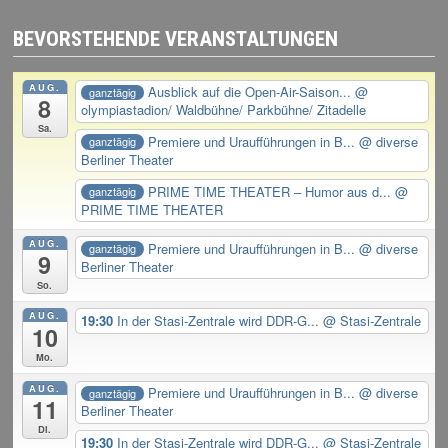
BEVORSTEHENDE VERANSTALTUNGEN
AUG.
Ausblick auf die Open-Air-Saison...
@
ganztägig
8
olympiastadion/ Waldbühne/ Parkbühne/ Zitadelle
Sa.
Premiere und Uraufführungen in B...
@ diverse
ganztägig
Berliner Theater
PRIME TIME THEATER – Humor aus d...
@
ganztägig
PRIME TIME THEATER
AUG.
Premiere und Uraufführungen in B...
@ diverse
ganztägig
9
Berliner Theater
So.
AUG.
19:30
In der Stasi-Zentrale wird DDR-G...
@ Stasi-Zentrale
10
Mo.
AUG.
Premiere und Uraufführungen in B...
@ diverse
ganztägig
11
Berliner Theater
Di.
19:30
In der Stasi-Zentrale wird DDR-G...
@ Stasi-Zentrale