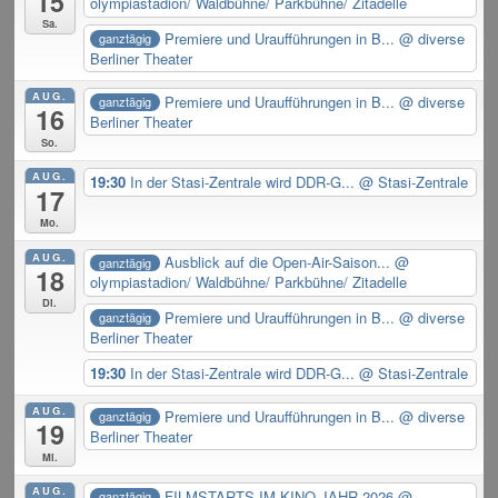
15
olympiastadion/ Waldbühne/ Parkbühne/ Zitadelle
Sa.
Premiere und Uraufführungen in B...
@ diverse
ganztägig
Berliner Theater
AUG.
Premiere und Uraufführungen in B...
@ diverse
ganztägig
16
Berliner Theater
So.
AUG.
19:30
In der Stasi-Zentrale wird DDR-G...
@ Stasi-Zentrale
17
Mo.
AUG.
Ausblick auf die Open-Air-Saison...
@
ganztägig
18
olympiastadion/ Waldbühne/ Parkbühne/ Zitadelle
Di.
Premiere und Uraufführungen in B...
@ diverse
ganztägig
Berliner Theater
19:30
In der Stasi-Zentrale wird DDR-G...
@ Stasi-Zentrale
AUG.
Premiere und Uraufführungen in B...
@ diverse
ganztägig
19
Berliner Theater
Mi.
AUG.
FILMSTARTS IM KINO-JAHR 2026
@
ganztägig