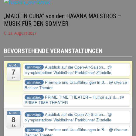
„MADE IN CUBA“ von den HAVANA MAESTROS –
MUSIK FÜR DEN SOMMER
13. August 2017
BEVORSTEHENDE VERANSTALTUNGEN
AUG.
Ausblick auf die Open-Air-Saison...
@
ganztägig
7
olympiastadion/ Waldbühne/ Parkbühne/ Zitadelle
Fr.
Premiere und Uraufführungen in B...
@ diverse
ganztägig
Berliner Theater
PRIME TIME THEATER – Humor aus d...
@
ganztägig
PRIME TIME THEATER
AUG.
Ausblick auf die Open-Air-Saison...
@
ganztägig
8
olympiastadion/ Waldbühne/ Parkbühne/ Zitadelle
Sa.
Premiere und Uraufführungen in B...
@ diverse
ganztägig
Berliner Theater