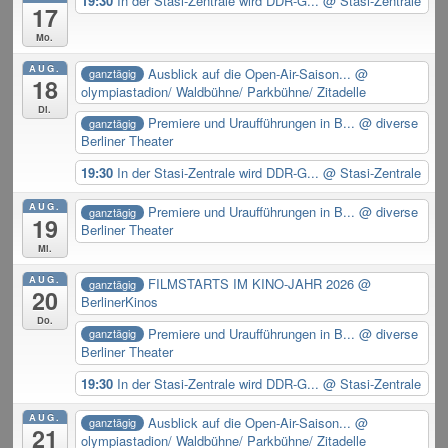
19:30
In der Stasi-Zentrale wird DDR-G...
@ Stasi-Zentrale
17
Mo.
AUG.
Ausblick auf die Open-Air-Saison...
@
ganztägig
18
olympiastadion/ Waldbühne/ Parkbühne/ Zitadelle
Di.
Premiere und Uraufführungen in B...
@ diverse
ganztägig
Berliner Theater
19:30
In der Stasi-Zentrale wird DDR-G...
@ Stasi-Zentrale
AUG.
Premiere und Uraufführungen in B...
@ diverse
ganztägig
19
Berliner Theater
Mi.
AUG.
FILMSTARTS IM KINO-JAHR 2026
@
ganztägig
20
BerlinerKinos
Do.
Premiere und Uraufführungen in B...
@ diverse
ganztägig
Berliner Theater
19:30
In der Stasi-Zentrale wird DDR-G...
@ Stasi-Zentrale
AUG.
Ausblick auf die Open-Air-Saison...
@
ganztägig
21
olympiastadion/ Waldbühne/ Parkbühne/ Zitadelle