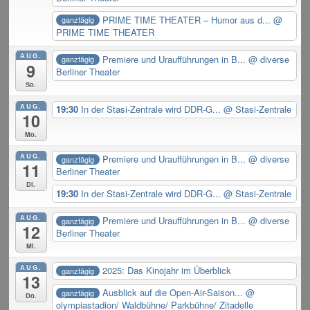
PRIME TIME THEATER – Humor aus d...
@
ganztägig
PRIME TIME THEATER
AUG.
Premiere und Uraufführungen in B...
@ diverse
ganztägig
9
Berliner Theater
So.
AUG.
19:30
In der Stasi-Zentrale wird DDR-G...
@ Stasi-Zentrale
10
Mo.
AUG.
Premiere und Uraufführungen in B...
@ diverse
ganztägig
11
Berliner Theater
Di.
19:30
In der Stasi-Zentrale wird DDR-G...
@ Stasi-Zentrale
AUG.
Premiere und Uraufführungen in B...
@ diverse
ganztägig
12
Berliner Theater
Mi.
AUG.
2025: Das Kinojahr im Überblick
ganztägig
13
Ausblick auf die Open-Air-Saison...
@
ganztägig
Do.
olympiastadion/ Waldbühne/ Parkbühne/ Zitadelle