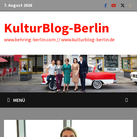
Zum
7. August 2026
Inhalt
springen
KulturBlog-Berlin
www.behring-berlin.com // www.kulturblog-berlin.de
MENÜ