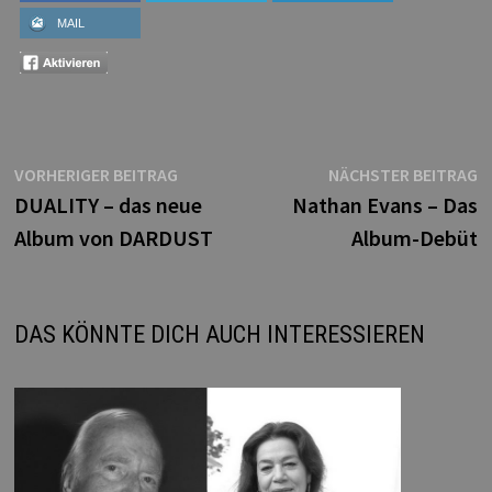
MAIL
Beitragsnavigation
Vorheriger
N
VORHERIGER BEITRAG
NÄCHSTER BEITRAG
Beitrag:
B
DUALITY – das neue
Nathan Evans – Das
Album von DARDUST
Album-Debüt
DAS KÖNNTE DICH AUCH INTERESSIEREN