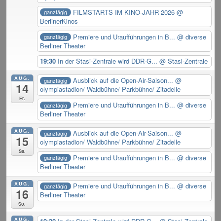
FILMSTARTS IM KINO-JAHR 2026
@
ganztägig
BerlinerKinos
Premiere und Uraufführungen in B...
@ diverse
ganztägig
Berliner Theater
19:30
In der Stasi-Zentrale wird DDR-G...
@ Stasi-Zentrale
AUG.
Ausblick auf die Open-Air-Saison...
@
ganztägig
14
olympiastadion/ Waldbühne/ Parkbühne/ Zitadelle
Fr.
Premiere und Uraufführungen in B...
@ diverse
ganztägig
Berliner Theater
AUG.
Ausblick auf die Open-Air-Saison...
@
ganztägig
15
olympiastadion/ Waldbühne/ Parkbühne/ Zitadelle
Sa.
Premiere und Uraufführungen in B...
@ diverse
ganztägig
Berliner Theater
AUG.
Premiere und Uraufführungen in B...
@ diverse
ganztägig
16
Berliner Theater
So.
AUG.