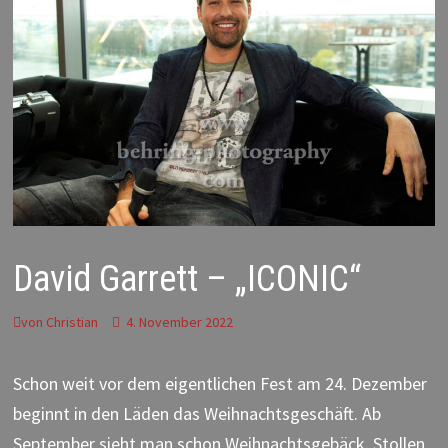
David Garrett – „ICONIC“
von
Christian
4. November 2022
Schon weit vor dem eigentlichen Fest am 24. Dezember
beginnt in den Läden das Weihnachtsgeschäft. Ab
September sieht man schon Weihnachtsgebäck, Stollen