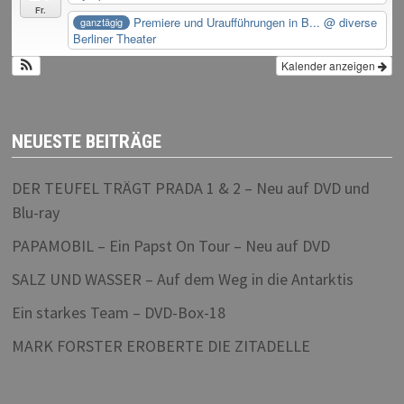
Fr.
Premiere und Uraufführungen in B...
@ diverse
ganztägig
Berliner Theater
Kalender anzeigen
NEUESTE BEITRÄGE
DER TEUFEL TRÄGT PRADA 1 & 2 – Neu auf DVD und
Blu-ray
PAPAMOBIL – Ein Papst On Tour – Neu auf DVD
SALZ UND WASSER – Auf dem Weg in die Antarktis
Ein starkes Team – DVD-Box-18
MARK FORSTER EROBERTE DIE ZITADELLE