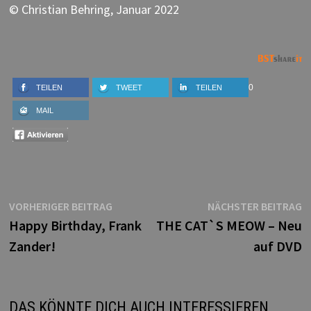
© Christian Behring, Januar 2022
0
TEILEN
TWEET
TEILEN
MAIL
Beitragsnavigation
Vorheriger
N
VORHERIGER BEITRAG
NÄCHSTER BEITRAG
Beitrag:
B
Happy Birthday, Frank
THE CAT`S MEOW – Neu
Zander!
auf DVD
DAS KÖNNTE DICH AUCH INTERESSIEREN