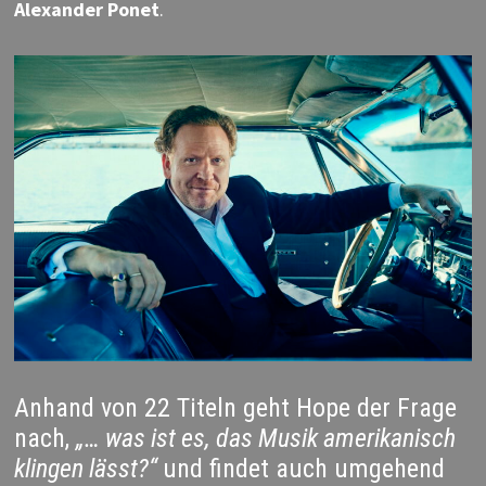
Alexander Ponet
.
Anhand von 22 Titeln geht Hope der Frage
nach,
„… was ist es, das Musik amerikanisch
klingen lässt?“
und findet auch umgehend