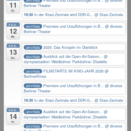
Premiere und Uraufführungen in B...
@ diverse
ganztägig
11
Berliner Theater
Di.
19:30
In der Stasi-Zentrale wird DDR-G...
@ Stasi-Zentrale
AUG.
Premiere und Uraufführungen in B...
@ diverse
ganztägig
12
Berliner Theater
Mi.
AUG.
2025: Das Kinojahr im Überblick
ganztägig
13
Ausblick auf die Open-Air-Saison...
@
ganztägig
Do.
olympiastadion/ Waldbühne/ Parkbühne/ Zitadelle
FILMSTARTS IM KINO-JAHR 2026
@
ganztägig
BerlinerKinos
Premiere und Uraufführungen in B...
@ diverse
ganztägig
Berliner Theater
19:30
In der Stasi-Zentrale wird DDR-G...
@ Stasi-Zentrale
AUG.
Ausblick auf die Open-Air-Saison...
@
ganztägig
14
olympiastadion/ Waldbühne/ Parkbühne/ Zitadelle
Fr.
Premiere und Uraufführungen in B...
@ diverse
ganztägig