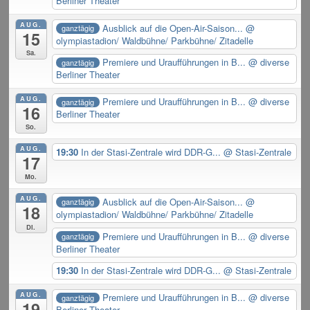
Berliner Theater
AUG.
Ausblick auf die Open-Air-Saison...
@
ganztägig
15
olympiastadion/ Waldbühne/ Parkbühne/ Zitadelle
Sa.
Premiere und Uraufführungen in B...
@ diverse
ganztägig
Berliner Theater
AUG.
Premiere und Uraufführungen in B...
@ diverse
ganztägig
16
Berliner Theater
So.
AUG.
19:30
In der Stasi-Zentrale wird DDR-G...
@ Stasi-Zentrale
17
Mo.
AUG.
Ausblick auf die Open-Air-Saison...
@
ganztägig
18
olympiastadion/ Waldbühne/ Parkbühne/ Zitadelle
Di.
Premiere und Uraufführungen in B...
@ diverse
ganztägig
Berliner Theater
19:30
In der Stasi-Zentrale wird DDR-G...
@ Stasi-Zentrale
AUG.
Premiere und Uraufführungen in B...
@ diverse
ganztägig
19
Berliner Theater