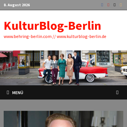
Zum
8. August 2026
Inhalt
springen
KulturBlog-Berlin
www.behring-berlin.com // www.kulturblog-berlin.de
MENÜ