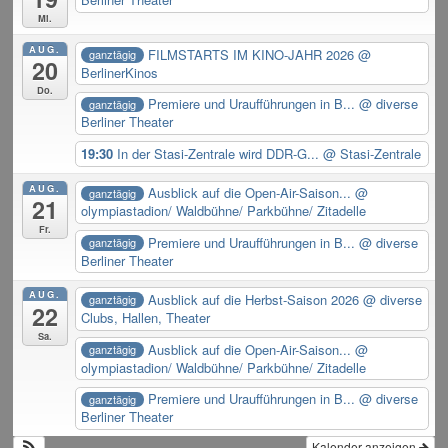
Mi.
AUG.
FILMSTARTS IM KINO-JAHR 2026
@
ganztägig
20
BerlinerKinos
Do.
Premiere und Uraufführungen in B...
@ diverse
ganztägig
Berliner Theater
19:30
In der Stasi-Zentrale wird DDR-G...
@ Stasi-Zentrale
AUG.
Ausblick auf die Open-Air-Saison...
@
ganztägig
21
olympiastadion/ Waldbühne/ Parkbühne/ Zitadelle
Fr.
Premiere und Uraufführungen in B...
@ diverse
ganztägig
Berliner Theater
AUG.
Ausblick auf die Herbst-Saison 2026
@ diverse
ganztägig
22
Clubs, Hallen, Theater
Sa.
Ausblick auf die Open-Air-Saison...
@
ganztägig
olympiastadion/ Waldbühne/ Parkbühne/ Zitadelle
Premiere und Uraufführungen in B...
@ diverse
ganztägig
Berliner Theater
Kalender anzeigen