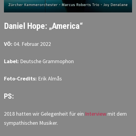
Daniel Hope: „America“
VÖ:
04. Februar 2022
Label:
Deutsche Grammophon
Foto-Credits:
Erik Almås
PS:
2018 hatten wir Gelegenheit für ein
Interview
mit dem
sympathischen Musiker.