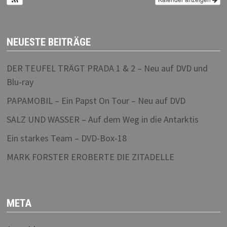
NEUESTE BEITRÄGE
DER TEUFEL TRÄGT PRADA 1 & 2 – Neu auf DVD und
Blu-ray
PAPAMOBIL – Ein Papst On Tour – Neu auf DVD
SALZ UND WASSER – Auf dem Weg in die Antarktis
Ein starkes Team – DVD-Box-18
MARK FORSTER EROBERTE DIE ZITADELLE
META