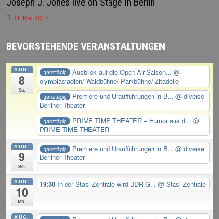
Joseph J. Jones live on Stage in Berlin
31. Mai 2017
BEVORSTEHENDE VERANSTALTUNGEN
AUG.
Ausblick auf die Open-Air-Saison...
@
ganztägig
8
olympiastadion/ Waldbühne/ Parkbühne/ Zitadelle
Sa.
Premiere und Uraufführungen in B...
@ diverse
ganztägig
Berliner Theater
PRIME TIME THEATER – Humor aus d...
@
ganztägig
PRIME TIME THEATER
AUG.
Premiere und Uraufführungen in B...
@ diverse
ganztägig
9
Berliner Theater
So.
AUG.
19:30
In der Stasi-Zentrale wird DDR-G...
@ Stasi-Zentrale
10
Mo.
AUG.