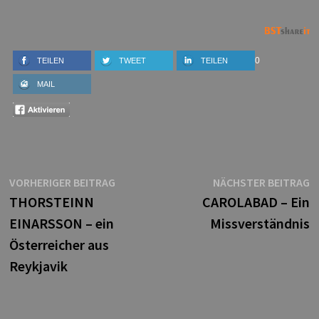
0
TEILEN
TWEET
TEILEN
MAIL
Beitragsnavigation
Vorheriger
N
VORHERIGER BEITRAG
NÄCHSTER BEITRAG
Beitrag:
B
THORSTEINN
CAROLABAD – Ein
EINARSSON – ein
Missverständnis
Österreicher aus
Reykjavik