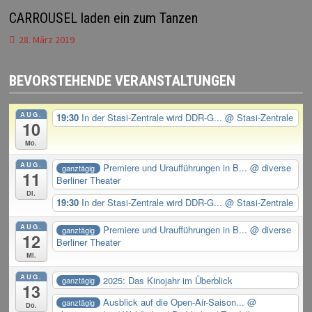
CARROUSEL laden ein zum Tanzen
28. März 2019
BEVORSTEHENDE VERANSTALTUNGEN
AUG.
19:30
In der Stasi-Zentrale wird DDR-G...
@ Stasi-Zentrale
10
Mo.
AUG.
Premiere und Uraufführungen in B...
@ diverse
ganztägig
11
Berliner Theater
Di.
19:30
In der Stasi-Zentrale wird DDR-G...
@ Stasi-Zentrale
AUG.
Premiere und Uraufführungen in B...
@ diverse
ganztägig
12
Berliner Theater
Mi.
AUG.
2025: Das Kinojahr im Überblick
ganztägig
13
Ausblick auf die Open-Air-Saison...
@
ganztägig
Do.