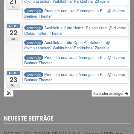
21
olympiastadion/ Waldbühne/ Parkbühne/ Zitadelle
Fr.
Premiere und Uraufführungen in B...
@ diverse
ganztägig
Berliner Theater
AUG.
Ausblick auf die Herbst-Saison 2026
@ diverse
ganztägig
22
Clubs, Hallen, Theater
Sa.
Ausblick auf die Open-Air-Saison...
@
ganztägig
olympiastadion/ Waldbühne/ Parkbühne/ Zitadelle
Premiere und Uraufführungen in B...
@ diverse
ganztägig
Berliner Theater
AUG.
Premiere und Uraufführungen in B...
@ diverse
ganztägig
23
Berliner Theater
So.
Kalender anzeigen
NEUESTE BEITRÄGE
DER TEUFEL TRÄGT PRADA 1 & 2 – Neu auf DVD und