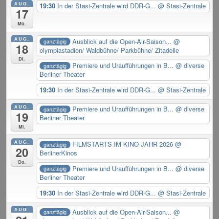
AUG.
19:30
In der Stasi-Zentrale wird DDR-G...
@ Stasi-Zentrale
17
Mo.
AUG.
Ausblick auf die Open-Air-Saison...
@
ganztägig
18
olympiastadion/ Waldbühne/ Parkbühne/ Zitadelle
Di.
Premiere und Uraufführungen in B...
@ diverse
ganztägig
Berliner Theater
19:30
In der Stasi-Zentrale wird DDR-G...
@ Stasi-Zentrale
AUG.
Premiere und Uraufführungen in B...
@ diverse
ganztägig
19
Berliner Theater
Mi.
AUG.
FILMSTARTS IM KINO-JAHR 2026
@
ganztägig
20
BerlinerKinos
Do.
Premiere und Uraufführungen in B...
@ diverse
ganztägig
Berliner Theater
19:30
In der Stasi-Zentrale wird DDR-G...
@ Stasi-Zentrale
AUG.
Ausblick auf die Open-Air-Saison...
@
ganztägig