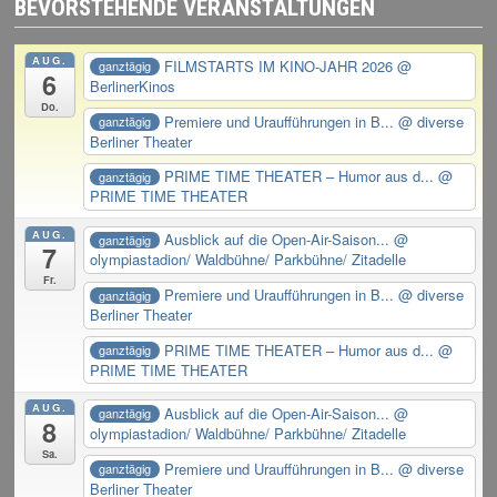
BEVORSTEHENDE VERANSTALTUNGEN
AUG.
FILMSTARTS IM KINO-JAHR 2026
@
ganztägig
6
BerlinerKinos
Do.
Premiere und Uraufführungen in B...
@ diverse
ganztägig
Berliner Theater
PRIME TIME THEATER – Humor aus d...
@
ganztägig
PRIME TIME THEATER
AUG.
Ausblick auf die Open-Air-Saison...
@
ganztägig
7
olympiastadion/ Waldbühne/ Parkbühne/ Zitadelle
Fr.
Premiere und Uraufführungen in B...
@ diverse
ganztägig
Berliner Theater
PRIME TIME THEATER – Humor aus d...
@
ganztägig
PRIME TIME THEATER
AUG.
Ausblick auf die Open-Air-Saison...
@
ganztägig
8
olympiastadion/ Waldbühne/ Parkbühne/ Zitadelle
Sa.
Premiere und Uraufführungen in B...
@ diverse
ganztägig
Berliner Theater