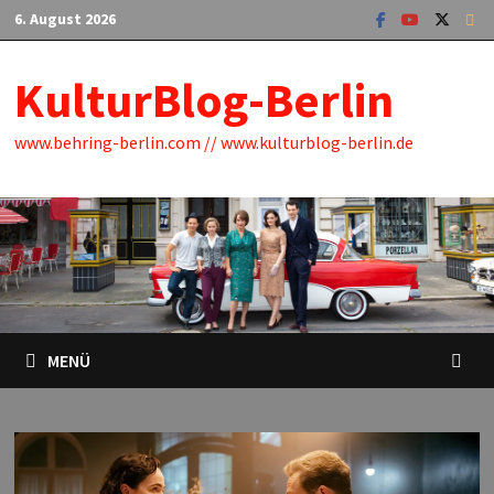
Zum
6. August 2026
Inhalt
springen
KulturBlog-Berlin
www.behring-berlin.com // www.kulturblog-berlin.de
MENÜ