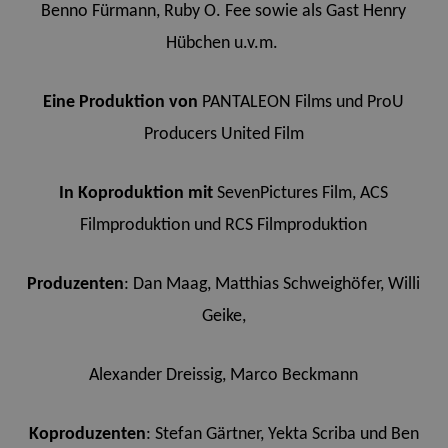
Benno Fürmann, Ruby O. Fee sowie als Gast Henry
Hübchen u.v.m.
Eine Produktion von
PANTALEON Films und ProU
Producers United Film
In Koproduktion
mit
SevenPictures Film, ACS
Filmproduktion und RCS Filmproduktion
P
rod
uzenten
: Dan Maag, Matthias Schweighöfer, Willi
Geike,
Alexander Dreissig, Marco Beckmann
Kop
r
oduzen
t
en
: Stefan Gärtner,
Yekta Scriba und Ben