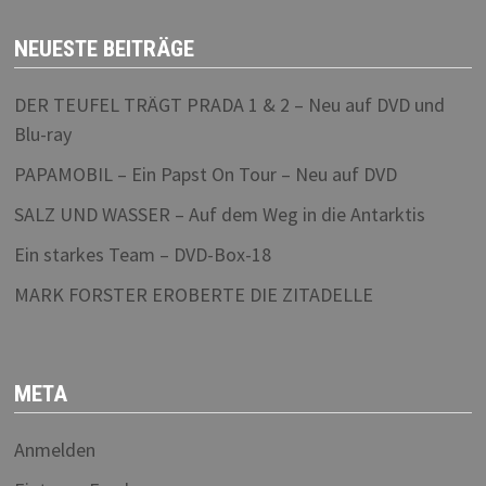
NEUESTE BEITRÄGE
DER TEUFEL TRÄGT PRADA 1 & 2 – Neu auf DVD und
Blu-ray
PAPAMOBIL – Ein Papst On Tour – Neu auf DVD
SALZ UND WASSER – Auf dem Weg in die Antarktis
Ein starkes Team – DVD-Box-18
MARK FORSTER EROBERTE DIE ZITADELLE
META
Anmelden