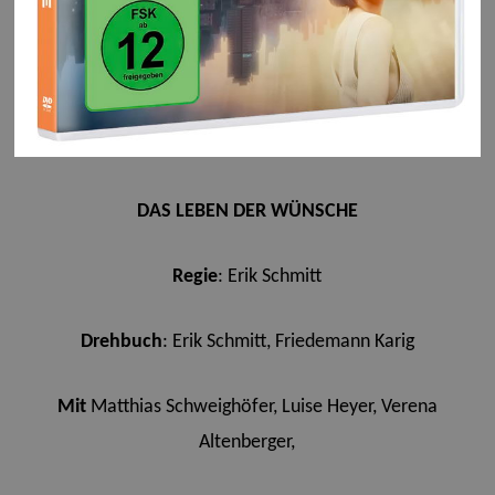
DAS LEBEN DER WÜNSCHE
Reg
ie
: Erik Schmitt
Drehbuch
:
Erik Schmitt, Friedemann Karig
Mit
Matthias Schweighöfer, Luise Heyer, Verena
Altenberger,