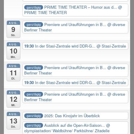
PRIME TIME THEATER – Humor aus d...
@
ganztägig
PRIME TIME THEATER
AUG.
Premiere und Uraufführungen in B...
@ diverse
ganztägig
9
Berliner Theater
So.
AUG.
19:30
In der Stasi-Zentrale wird DDR-G...
@ Stasi-Zentrale
10
Mo.
AUG.
Premiere und Uraufführungen in B...
@ diverse
ganztägig
11
Berliner Theater
Di.
19:30
In der Stasi-Zentrale wird DDR-G...
@ Stasi-Zentrale
AUG.
Premiere und Uraufführungen in B...
@ diverse
ganztägig
12
Berliner Theater
Mi.
AUG.
2025: Das Kinojahr im Überblick
ganztägig
13
Ausblick auf die Open-Air-Saison...
@
ganztägig
Do.
olympiastadion/ Waldbühne/ Parkbühne/ Zitadelle