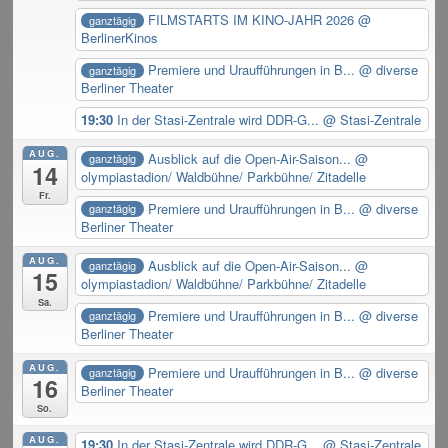
FILMSTARTS IM KINO-JAHR 2026
@
ganztägig
BerlinerKinos
Premiere und Uraufführungen in B...
@ diverse
ganztägig
Berliner Theater
19:30
In der Stasi-Zentrale wird DDR-G...
@ Stasi-Zentrale
AUG.
Ausblick auf die Open-Air-Saison...
@
ganztägig
14
olympiastadion/ Waldbühne/ Parkbühne/ Zitadelle
Fr.
Premiere und Uraufführungen in B...
@ diverse
ganztägig
Berliner Theater
AUG.
Ausblick auf die Open-Air-Saison...
@
ganztägig
15
olympiastadion/ Waldbühne/ Parkbühne/ Zitadelle
Sa.
Premiere und Uraufführungen in B...
@ diverse
ganztägig
Berliner Theater
AUG.
Premiere und Uraufführungen in B...
@ diverse
ganztägig
16
Berliner Theater
So.
AUG.
19:30
In der Stasi-Zentrale wird DDR-G...
@ Stasi-Zentrale