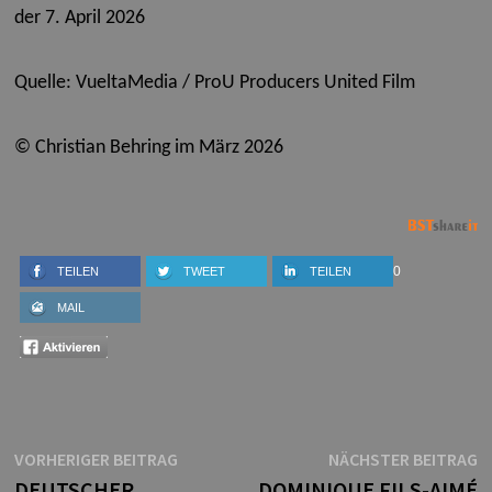
der 7
. April 2026
Quelle: VueltaMedia / ProU Producers United Film
© Christian Behring im März 2026
0
TEILEN
TWEET
TEILEN
MAIL
Beitragsnavigation
Vorheriger
N
VORHERIGER BEITRAG
NÄCHSTER BEITRAG
Beitrag:
B
DEUTSCHER
DOMINIQUE FILS-AIMÉ