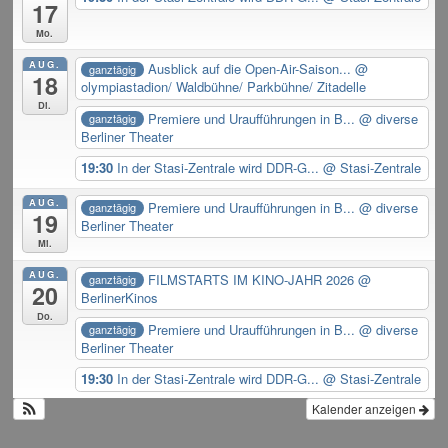
17
Mo.
AUG.
Ausblick auf die Open-Air-Saison...
@
ganztägig
18
olympiastadion/ Waldbühne/ Parkbühne/ Zitadelle
Di.
Premiere und Uraufführungen in B...
@ diverse
ganztägig
Berliner Theater
19:30
In der Stasi-Zentrale wird DDR-G...
@ Stasi-Zentrale
AUG.
Premiere und Uraufführungen in B...
@ diverse
ganztägig
19
Berliner Theater
Mi.
AUG.
FILMSTARTS IM KINO-JAHR 2026
@
ganztägig
20
BerlinerKinos
Do.
Premiere und Uraufführungen in B...
@ diverse
ganztägig
Berliner Theater
19:30
In der Stasi-Zentrale wird DDR-G...
@ Stasi-Zentrale
Kalender anzeigen