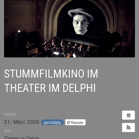
STUMMFILMKINO IM
THEATER IM DELPHI
WANN:
21. März 2026
ganztägig
Repeats
WO:
Theater im Delphi