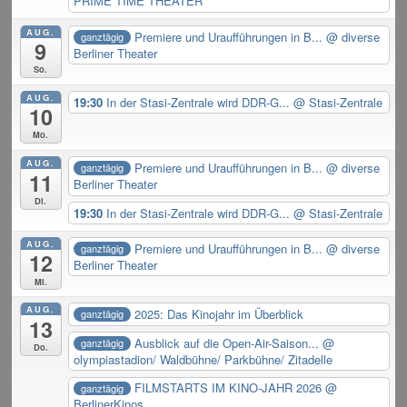
PRIME TIME THEATER
AUG.
Premiere und Uraufführungen in B...
@ diverse
ganztägig
9
Berliner Theater
So.
AUG.
19:30
In der Stasi-Zentrale wird DDR-G...
@ Stasi-Zentrale
10
Mo.
AUG.
Premiere und Uraufführungen in B...
@ diverse
ganztägig
11
Berliner Theater
Di.
19:30
In der Stasi-Zentrale wird DDR-G...
@ Stasi-Zentrale
AUG.
Premiere und Uraufführungen in B...
@ diverse
ganztägig
12
Berliner Theater
Mi.
AUG.
2025: Das Kinojahr im Überblick
ganztägig
13
Ausblick auf die Open-Air-Saison...
@
ganztägig
Do.
olympiastadion/ Waldbühne/ Parkbühne/ Zitadelle
FILMSTARTS IM KINO-JAHR 2026
@
ganztägig
BerlinerKinos