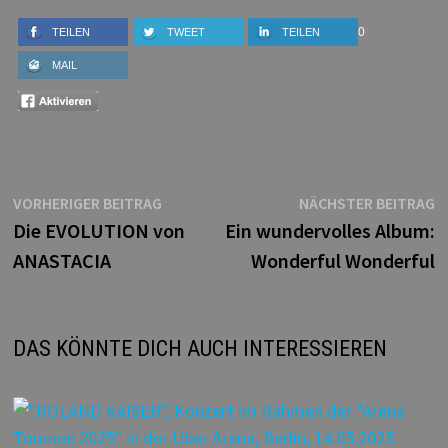
0
TEILEN
TWEET
TEILEN
MAIL
Beitragsnavigation
Vorheriger
N
VORHERIGER BEITRAG
NÄCHSTER BEITRAG
Beitrag:
B
Die EVOLUTION von
Ein wundervolles Album:
ANASTACIA
Wonderful Wonderful
DAS KÖNNTE DICH AUCH INTERESSIEREN