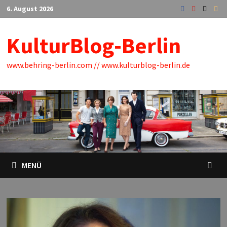
Zum
6. August 2026
Inhalt
springen
KulturBlog-Berlin
www.behring-berlin.com // www.kulturblog-berlin.de
MENÜ