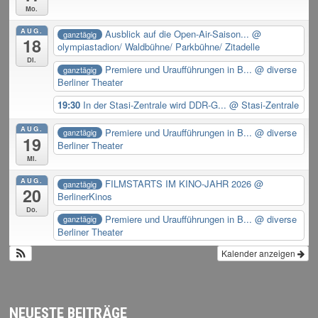
Mo.
AUG.
Ausblick auf die Open-Air-Saison...
@
ganztägig
18
olympiastadion/ Waldbühne/ Parkbühne/ Zitadelle
Di.
Premiere und Uraufführungen in B...
@ diverse
ganztägig
Berliner Theater
19:30
In der Stasi-Zentrale wird DDR-G...
@ Stasi-Zentrale
AUG.
Premiere und Uraufführungen in B...
@ diverse
ganztägig
19
Berliner Theater
Mi.
AUG.
FILMSTARTS IM KINO-JAHR 2026
@
ganztägig
20
BerlinerKinos
Do.
Premiere und Uraufführungen in B...
@ diverse
ganztägig
Berliner Theater
Kalender anzeigen
NEUESTE BEITRÄGE