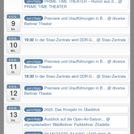
PRIME TIME THEATER – Humor aus d...
@
ganztägig
PRIME TIME THEATER
AUG.
Premiere und Uraufführungen in B...
@ diverse
ganztägig
9
Berliner Theater
So.
AUG.
19:30
In der Stasi-Zentrale wird DDR-G...
@ Stasi-Zentrale
10
Mo.
AUG.
Premiere und Uraufführungen in B...
@ diverse
ganztägig
11
Berliner Theater
Di.
19:30
In der Stasi-Zentrale wird DDR-G...
@ Stasi-Zentrale
AUG.
Premiere und Uraufführungen in B...
@ diverse
ganztägig
12
Berliner Theater
Mi.
AUG.
2025: Das Kinojahr im Überblick
ganztägig
13
Ausblick auf die Open-Air-Saison...
@
ganztägig
Do.
olympiastadion/ Waldbühne/ Parkbühne/ Zitadelle
FILMSTARTS IM KINO-JAHR 2026
@
ganztägig