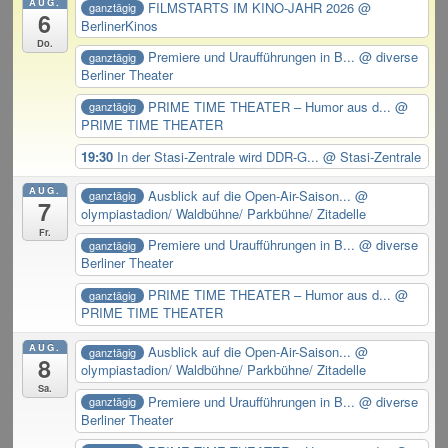
AUG.
FILMSTARTS IM KINO-JAHR 2026
@
ganztägig
6
BerlinerKinos
Do.
Premiere und Uraufführungen in B...
@ diverse
ganztägig
Berliner Theater
PRIME TIME THEATER – Humor aus d...
@
ganztägig
PRIME TIME THEATER
19:30
In der Stasi-Zentrale wird DDR-G...
@ Stasi-Zentrale
AUG.
Ausblick auf die Open-Air-Saison...
@
ganztägig
7
olympiastadion/ Waldbühne/ Parkbühne/ Zitadelle
Fr.
Premiere und Uraufführungen in B...
@ diverse
ganztägig
Berliner Theater
PRIME TIME THEATER – Humor aus d...
@
ganztägig
PRIME TIME THEATER
AUG.
Ausblick auf die Open-Air-Saison...
@
ganztägig
8
olympiastadion/ Waldbühne/ Parkbühne/ Zitadelle
Sa.
Premiere und Uraufführungen in B...
@ diverse
ganztägig
Berliner Theater