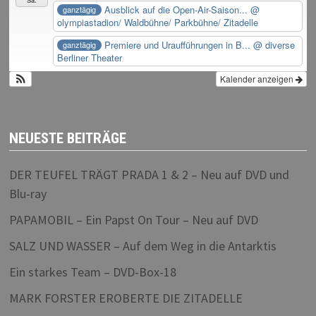
Sa.
Ausblick auf die Open-Air-Saison...
@
ganztägig
olympiastadion/ Waldbühne/ Parkbühne/ Zitadelle
Premiere und Uraufführungen in B...
@ diverse
ganztägig
Berliner Theater
Kalender anzeigen
NEUESTE BEITRÄGE
DER TEUFEL TRÄGT PRADA 1 & 2 – Neu auf DVD und
Blu-ray
PAPAMOBIL – Ein Papst On Tour – Neu auf DVD
SALZ UND WASSER – Auf dem Weg in die Antarktis
Ein starkes Team – DVD-Box-18
MARK FORSTER EROBERTE DIE ZITADELLE