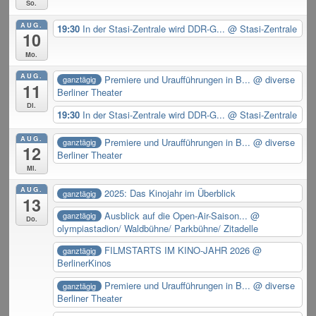
So.
AUG.
19:30
In der Stasi-Zentrale wird DDR-G...
@ Stasi-Zentrale
10
Mo.
AUG.
Premiere und Uraufführungen in B...
@ diverse
ganztägig
11
Berliner Theater
Di.
19:30
In der Stasi-Zentrale wird DDR-G...
@ Stasi-Zentrale
AUG.
Premiere und Uraufführungen in B...
@ diverse
ganztägig
12
Berliner Theater
Mi.
AUG.
2025: Das Kinojahr im Überblick
ganztägig
13
Ausblick auf die Open-Air-Saison...
@
ganztägig
Do.
olympiastadion/ Waldbühne/ Parkbühne/ Zitadelle
FILMSTARTS IM KINO-JAHR 2026
@
ganztägig
BerlinerKinos
Premiere und Uraufführungen in B...
@ diverse
ganztägig
Berliner Theater