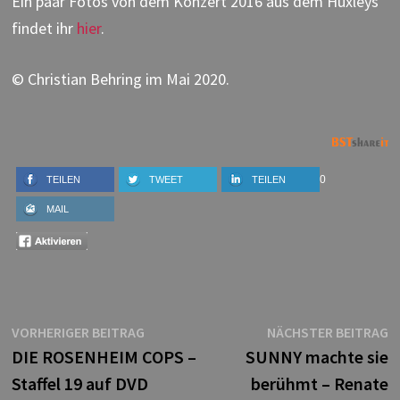
Ein paar Fotos von dem Konzert 2016 aus dem Huxleys
findet ihr
hier
.
© Christian Behring im Mai 2020.
0
TEILEN
TWEET
TEILEN
MAIL
Beitragsnavigation
Vorheriger
N
VORHERIGER BEITRAG
NÄCHSTER BEITRAG
Beitrag:
B
DIE ROSENHEIM COPS –
SUNNY machte sie
Staffel 19 auf DVD
berühmt – Renate