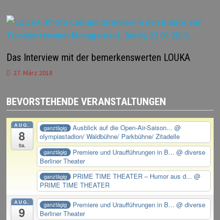
Das Interview mit der bemerkenswerten LOUKA
27. März 2018
BEVORSTEHENDE VERANSTALTUNGEN
AUG.
Ausblick auf die Open-Air-Saison...
@
ganztägig
8
olympiastadion/ Waldbühne/ Parkbühne/ Zitadelle
Sa.
Premiere und Uraufführungen in B...
@ diverse
ganztägig
Berliner Theater
PRIME TIME THEATER – Humor aus d...
@
ganztägig
PRIME TIME THEATER
AUG.
Premiere und Uraufführungen in B...
@ diverse
ganztägig
9
Berliner Theater