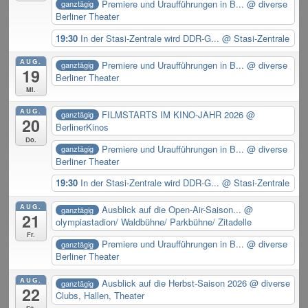
Premiere und Uraufführungen in B...
@ diverse
ganztägig
Berliner Theater
19:30
In der Stasi-Zentrale wird DDR-G...
@ Stasi-Zentrale
AUG.
Premiere und Uraufführungen in B...
@ diverse
ganztägig
19
Berliner Theater
Mi.
AUG.
FILMSTARTS IM KINO-JAHR 2026
@
ganztägig
20
BerlinerKinos
Do.
Premiere und Uraufführungen in B...
@ diverse
ganztägig
Berliner Theater
19:30
In der Stasi-Zentrale wird DDR-G...
@ Stasi-Zentrale
AUG.
Ausblick auf die Open-Air-Saison...
@
ganztägig
21
olympiastadion/ Waldbühne/ Parkbühne/ Zitadelle
Fr.
Premiere und Uraufführungen in B...
@ diverse
ganztägig
Berliner Theater
AUG.
Ausblick auf die Herbst-Saison 2026
@ diverse
ganztägig
22
Clubs, Hallen, Theater