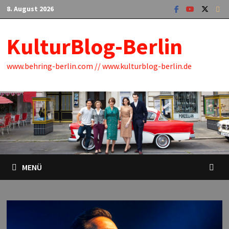
Zum
8. August 2026
Inhalt
springen
KulturBlog-Berlin
www.behring-berlin.com // www.kulturblog-berlin.de
MENÜ