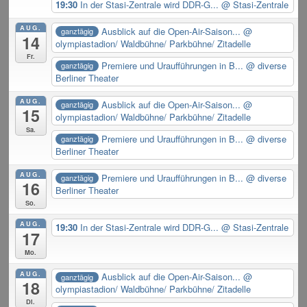
19:30
In der Stasi-Zentrale wird DDR-G...
@ Stasi-Zentrale
AUG.
Ausblick auf die Open-Air-Saison...
@
ganztägig
14
olympiastadion/ Waldbühne/ Parkbühne/ Zitadelle
Fr.
Premiere und Uraufführungen in B...
@ diverse
ganztägig
Berliner Theater
AUG.
Ausblick auf die Open-Air-Saison...
@
ganztägig
15
olympiastadion/ Waldbühne/ Parkbühne/ Zitadelle
Sa.
Premiere und Uraufführungen in B...
@ diverse
ganztägig
Berliner Theater
AUG.
Premiere und Uraufführungen in B...
@ diverse
ganztägig
16
Berliner Theater
So.
AUG.
19:30
In der Stasi-Zentrale wird DDR-G...
@ Stasi-Zentrale
17
Mo.
AUG.
Ausblick auf die Open-Air-Saison...
@
ganztägig
18
olympiastadion/ Waldbühne/ Parkbühne/ Zitadelle
Di.