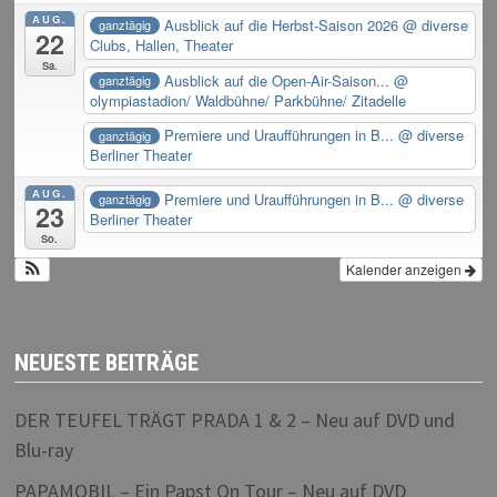
AUG.
Ausblick auf die Herbst-Saison 2026
@ diverse
ganztägig
22
Clubs, Hallen, Theater
Sa.
Ausblick auf die Open-Air-Saison...
@
ganztägig
olympiastadion/ Waldbühne/ Parkbühne/ Zitadelle
Premiere und Uraufführungen in B...
@ diverse
ganztägig
Berliner Theater
AUG.
Premiere und Uraufführungen in B...
@ diverse
ganztägig
23
Berliner Theater
So.
Kalender anzeigen
NEUESTE BEITRÄGE
DER TEUFEL TRÄGT PRADA 1 & 2 – Neu auf DVD und
Blu-ray
PAPAMOBIL – Ein Papst On Tour – Neu auf DVD