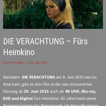
DIE VERACHTUNG – Fürs
Heimkino
von
Christian
18. Juni 2023
Nachdem
DIE VERACHTUNG
am 8. Juni 2023 neu ins
Kino kam, gibt es den Film in der neu restaurierten
Fassung ab
29. Juni 2023
auch als
4K UHD, Blu-ray,
DVD und Digital
fürs Heimkino. 60 Jahre nach seiner
Premiere feierte das Meisterwerk der Nouvelle Vague