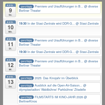
AUG.
Premiere und Uraufführungen in B...
@ diverse
ganztägig
9
Berliner Theater
So.
AUG.
19:30
In der Stasi-Zentrale wird DDR-G...
@ Stasi-Zentrale
10
Mo.
AUG.
Premiere und Uraufführungen in B...
@ diverse
ganztägig
11
Berliner Theater
Di.
19:30
In der Stasi-Zentrale wird DDR-G...
@ Stasi-Zentrale
AUG.
Premiere und Uraufführungen in B...
@ diverse
ganztägig
12
Berliner Theater
Mi.
AUG.
2025: Das Kinojahr im Überblick
ganztägig
13
Ausblick auf die Open-Air-Saison...
@
ganztägig
Do.
olympiastadion/ Waldbühne/ Parkbühne/ Zitadelle
FILMSTARTS IM KINO-JAHR 2026
@
ganztägig
BerlinerKinos