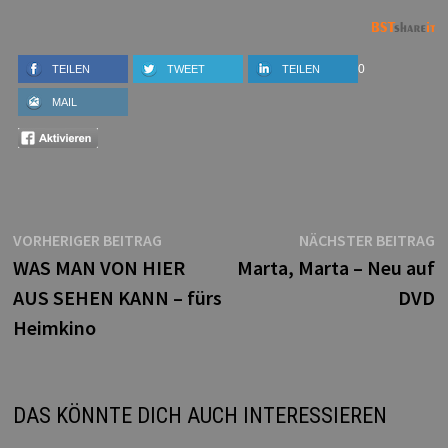
0
TEILEN
TWEET
TEILEN
MAIL
Beitragsnavigation
Vorheriger
N
VORHERIGER BEITRAG
NÄCHSTER BEITRAG
Beitrag:
B
WAS MAN VON HIER
Marta, Marta – Neu auf
AUS SEHEN KANN – fürs
DVD
Heimkino
DAS KÖNNTE DICH AUCH INTERESSIEREN