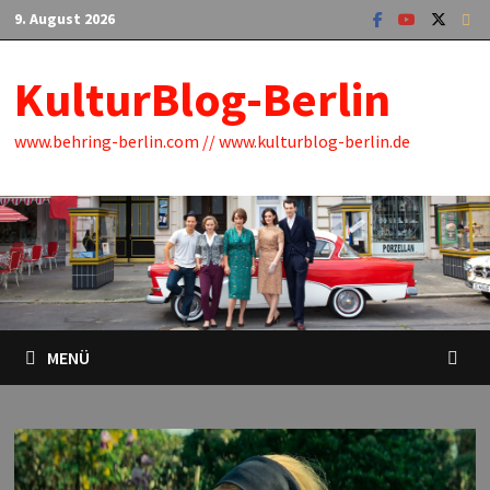
Zum
9. August 2026
Inhalt
springen
KulturBlog-Berlin
www.behring-berlin.com // www.kulturblog-berlin.de
MENÜ