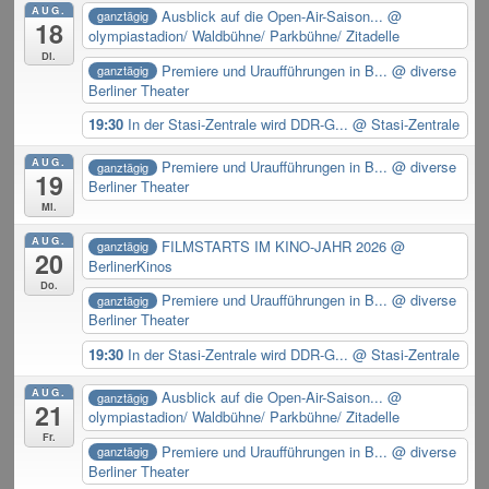
AUG.
Ausblick auf die Open-Air-Saison...
@
ganztägig
18
olympiastadion/ Waldbühne/ Parkbühne/ Zitadelle
Di.
Premiere und Uraufführungen in B...
@ diverse
ganztägig
Berliner Theater
19:30
In der Stasi-Zentrale wird DDR-G...
@ Stasi-Zentrale
AUG.
Premiere und Uraufführungen in B...
@ diverse
ganztägig
19
Berliner Theater
Mi.
AUG.
FILMSTARTS IM KINO-JAHR 2026
@
ganztägig
20
BerlinerKinos
Do.
Premiere und Uraufführungen in B...
@ diverse
ganztägig
Berliner Theater
19:30
In der Stasi-Zentrale wird DDR-G...
@ Stasi-Zentrale
AUG.
Ausblick auf die Open-Air-Saison...
@
ganztägig
21
olympiastadion/ Waldbühne/ Parkbühne/ Zitadelle
Fr.
Premiere und Uraufführungen in B...
@ diverse
ganztägig
Berliner Theater