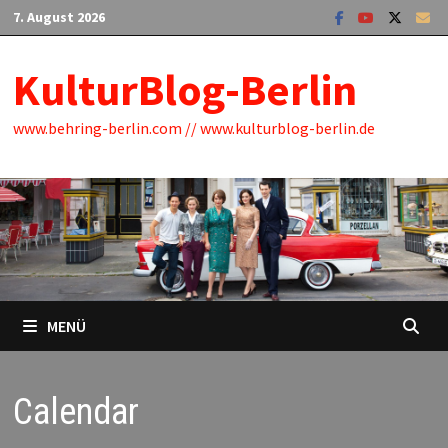
Zum
7. August 2026
Inhalt
springen
KulturBlog-Berlin
www.behring-berlin.com // www.kulturblog-berlin.de
MENÜ
Calendar