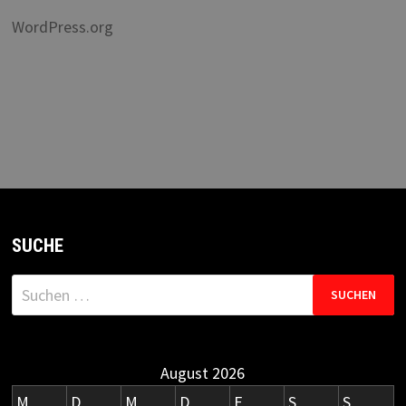
WordPress.org
SUCHE
Suchen
nach:
August 2026
M
D
M
D
F
S
S