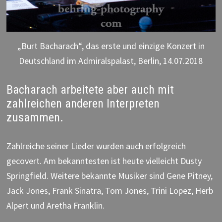
„Burt Bacharach“, das erste und einzige Konzert in
Deutschland im Admiralspalast, Berlin, 14.07.2018
Bacharach arbeitete aber auch mit
zahlreichen anderen Interpreten
zusammen.
Zahlreiche seiner Lieder wurden auch erfolgreich
gecovert. Am bekanntesten ist heute vielleicht Dusty
Springfield. Weitere bekannte Musiker sind Gene Pitney,
Jack Jones, Frank Sinatra, Tom Jones, Trini Lopez, Herb
Alpert und Aretha Franklin.