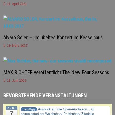
11. April 2021
Alvaro Soler – umjubeltes Konzert im Kesselhaus
19. März 2017
MAX RICHTER veröffentlicht The New Four Seasons
11. Juni 2022
BEVORSTEHENDE VERANSTALTUNGEN
AUG.
Ausblick auf die Open-Air-Saison...
@
ganztägig
7
olympiastadion/ Waldbühne/ Parkbühne/ Zitadelle