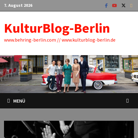
Zum
7. August 2026
Inhalt
springen
KulturBlog-Berlin
www.behring-berlin.com // www.kulturblog-berlin.de
MENÜ