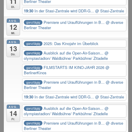
11
Berliner Theater
Di.
19:30
In der Stasi-Zentrale wird DDR-G...
@ Stasi-Zentrale
AUG.
Premiere und Uraufführungen in B...
@ diverse
ganztägig
12
Berliner Theater
Mi.
AUG.
2025: Das Kinojahr im Überblick
ganztägig
13
Ausblick auf die Open-Air-Saison...
@
ganztägig
Do.
olympiastadion/ Waldbühne/ Parkbühne/ Zitadelle
FILMSTARTS IM KINO-JAHR 2026
@
ganztägig
BerlinerKinos
Premiere und Uraufführungen in B...
@ diverse
ganztägig
Berliner Theater
19:30
In der Stasi-Zentrale wird DDR-G...
@ Stasi-Zentrale
AUG.
Ausblick auf die Open-Air-Saison...
@
ganztägig
14
olympiastadion/ Waldbühne/ Parkbühne/ Zitadelle
Fr.
Premiere und Uraufführungen in B...
@ diverse
ganztägig
Berliner Theater