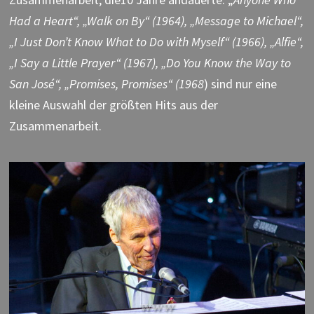
Had a Heart“, „Walk on By“ (1964), „Message to Michael“,
„I Just Don’t Know What to Do with Myself“ (1966), „Alfie“,
„I Say a Little Prayer“ (1967), „Do You Know the Way to
San José“, „Promises, Promises“ (1968
) sind nur eine
kleine Auswahl der größten Hits aus der
Zusammenarbeit.