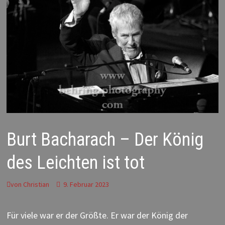
Burt Bacharach – Der König
des Leichten ist tot
von
Christian
9. Februar 2023
Für viele war er der Größte. Er war der König der