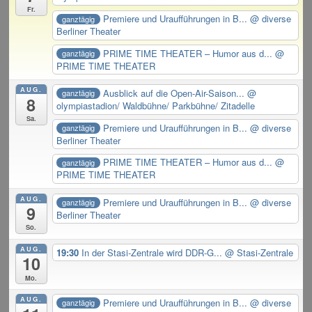
Fr.
Premiere und Uraufführungen in B...
@ diverse
ganztägig
Berliner Theater
PRIME TIME THEATER – Humor aus d...
@
ganztägig
PRIME TIME THEATER
AUG.
Ausblick auf die Open-Air-Saison...
@
ganztägig
8
olympiastadion/ Waldbühne/ Parkbühne/ Zitadelle
Sa.
Premiere und Uraufführungen in B...
@ diverse
ganztägig
Berliner Theater
PRIME TIME THEATER – Humor aus d...
@
ganztägig
PRIME TIME THEATER
AUG.
Premiere und Uraufführungen in B...
@ diverse
ganztägig
9
Berliner Theater
So.
AUG.
19:30
In der Stasi-Zentrale wird DDR-G...
@ Stasi-Zentrale
10
Mo.
AUG.
Premiere und Uraufführungen in B...
@ diverse
ganztägig