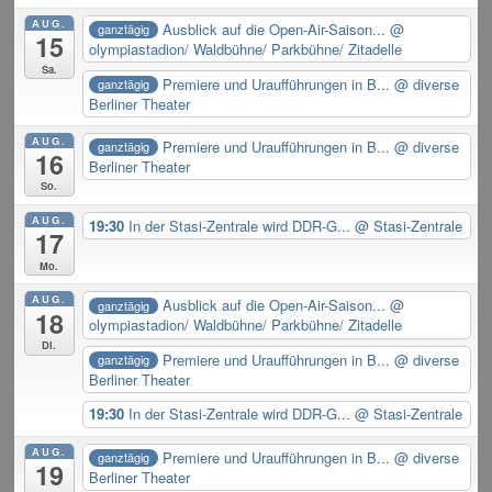
AUG.
Ausblick auf die Open-Air-Saison...
@
ganztägig
15
olympiastadion/ Waldbühne/ Parkbühne/ Zitadelle
Sa.
Premiere und Uraufführungen in B...
@ diverse
ganztägig
Berliner Theater
AUG.
Premiere und Uraufführungen in B...
@ diverse
ganztägig
16
Berliner Theater
So.
AUG.
19:30
In der Stasi-Zentrale wird DDR-G...
@ Stasi-Zentrale
17
Mo.
AUG.
Ausblick auf die Open-Air-Saison...
@
ganztägig
18
olympiastadion/ Waldbühne/ Parkbühne/ Zitadelle
Di.
Premiere und Uraufführungen in B...
@ diverse
ganztägig
Berliner Theater
19:30
In der Stasi-Zentrale wird DDR-G...
@ Stasi-Zentrale
AUG.
Premiere und Uraufführungen in B...
@ diverse
ganztägig
19
Berliner Theater