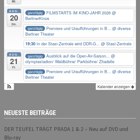
Mi.
AUG.
FILMSTARTS IM KINO-JAHR 2026
@
ganztägig
20
BerlinerKinos
Do.
Premiere und Uraufführungen in B...
@ diverse
ganztägig
Berliner Theater
19:30
In der Stasi-Zentrale wird DDR-G...
@ Stasi-Zentrale
AUG.
Ausblick auf die Open-Air-Saison...
@
ganztägig
21
olympiastadion/ Waldbühne/ Parkbühne/ Zitadelle
Fr.
Premiere und Uraufführungen in B...
@ diverse
ganztägig
Berliner Theater
Kalender anzeigen
NEUESTE BEITRÄGE
DER TEUFEL TRÄGT PRADA 1 & 2 – Neu auf DVD und
Blu-ray