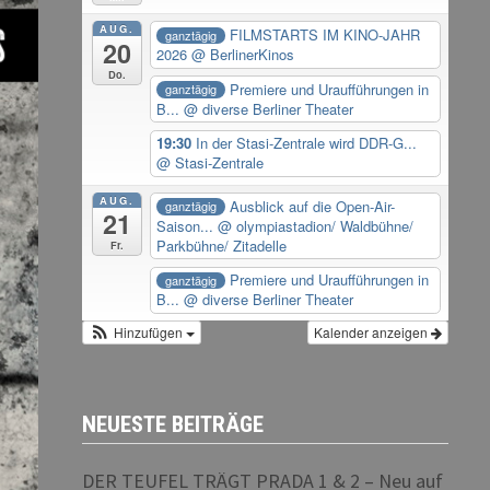
AUG.
FILMSTARTS IM KINO-JAHR
ganztägig
20
2026
@ BerlinerKinos
Do.
Premiere und Uraufführungen in
ganztägig
B...
@ diverse Berliner Theater
19:30
In der Stasi-Zentrale wird DDR-G...
@ Stasi-Zentrale
AUG.
Ausblick auf die Open-Air-
ganztägig
21
Saison...
@ olympiastadion/ Waldbühne/
Parkbühne/ Zitadelle
Fr.
Premiere und Uraufführungen in
ganztägig
B...
@ diverse Berliner Theater
Hinzufügen
Kalender anzeigen
NEUESTE BEITRÄGE
DER TEUFEL TRÄGT PRADA 1 & 2 – Neu auf