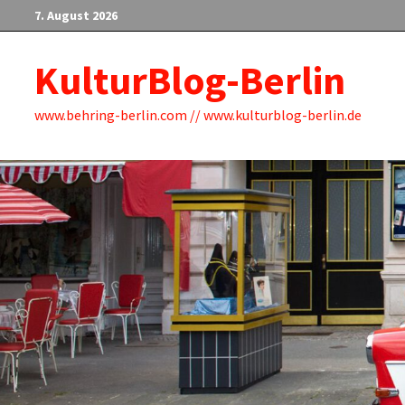
Zum
7. August 2026
Inhalt
springen
KulturBlog-Berlin
www.behring-berlin.com // www.kulturblog-berlin.de