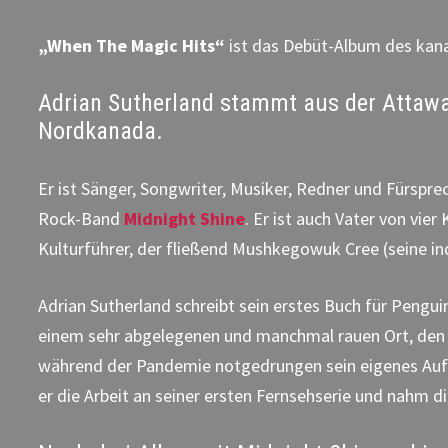
„When The Magic Hits“
ist das Debüt-Album des kan
Adrian Sutherland stammt aus der Attawap
Nordkanada.
Er ist Sänger, Songwriter, Musiker, Redner und Fürspr
Rock-Band
Midnight Shine
. Er ist auch Vater von vie
Kulturführer, der fließend Mushkegowuk Cree (seine in
Adrian Sutherland schreibt sein erstes Buch für Pen
einem sehr abgelegenen und manchmal rauen Ort, den
während der Pandemie notgedrungen sein eigenes Aufn
er die Arbeit an seiner ersten Fernsehserie und nahm d