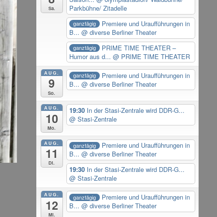
Parkbühne/ Zitadelle
Sa.
Premiere und Uraufführungen in
ganztägig
B...
@ diverse Berliner Theater
PRIME TIME THEATER –
ganztägig
Humor aus d...
@ PRIME TIME THEATER
AUG.
Premiere und Uraufführungen in
ganztägig
9
B...
@ diverse Berliner Theater
So.
AUG.
19:30
In der Stasi-Zentrale wird DDR-G...
10
@ Stasi-Zentrale
Mo.
AUG.
Premiere und Uraufführungen in
ganztägig
11
B...
@ diverse Berliner Theater
Di.
19:30
In der Stasi-Zentrale wird DDR-G...
@ Stasi-Zentrale
AUG.
Premiere und Uraufführungen in
ganztägig
12
B...
@ diverse Berliner Theater
Mi.