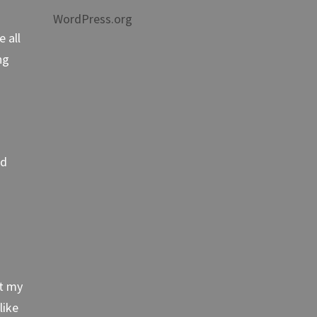
WordPress.org
 all
ng
nd
ut my
like