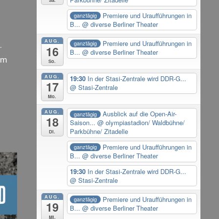
Premiere und Uraufführungen in
ganztägig
B...
@ diverse Berliner Theater
AUG.
Premiere und Uraufführungen in
.
ganztägig
16
B...
@ diverse Berliner Theater
lm
So.
AUG.
19:30
In der Stasi-Zentrale wird DDR-G...
17
@ Stasi-Zentrale
Mo.
AUG.
Ausblick auf die Open-Air-
ganztägig
18
Saison...
@ olympiastadion/ Waldbühne/
Parkbühne/ Zitadelle
Di.
Premiere und Uraufführungen in
ganztägig
B...
@ diverse Berliner Theater
19:30
In der Stasi-Zentrale wird DDR-G...
@ Stasi-Zentrale
AUG.
Premiere und Uraufführungen in
ganztägig
19
B...
@ diverse Berliner Theater
Mi.