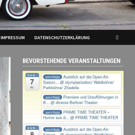
IMPRESSUM
DATENSCHUTZERKLÄRUNG
BEVORSTEHENDE VERANSTALTUNGEN
AUG.
Ausblick auf die Open-Air-
ganztägig
7
Saison...
@ olympiastadion/ Waldbühne/
Parkbühne/ Zitadelle
Fr.
Premiere und Uraufführungen in
ganztägig
B...
@ diverse Berliner Theater
PRIME TIME THEATER –
ganztägig
Humor aus d...
@ PRIME TIME THEATER
AUG.
Ausblick auf die Open-Air-
ganztägig
8
Saison...
@ olympiastadion/ Waldbühne/