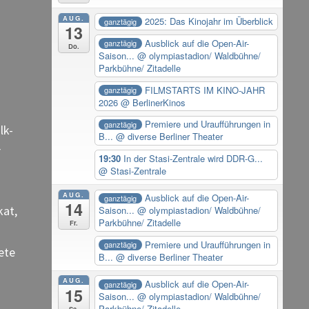
AUG.
2025: Das Kinojahr im Überblick
ganztägig
13
Ausblick auf die Open-Air-
ganztägig
Do.
Saison...
@ olympiastadion/ Waldbühne/
Parkbühne/ Zitadelle
FILMSTARTS IM KINO-JAHR
ganztägig
2026
@ BerlinerKinos
Premiere und Uraufführungen in
ganztägig
lk-
B...
@ diverse Berliner Theater
r
19:30
In der Stasi-Zentrale wird DDR-G...
@ Stasi-Zentrale
AUG.
Ausblick auf die Open-Air-
ganztägig
14
kat,
Saison...
@ olympiastadion/ Waldbühne/
Parkbühne/ Zitadelle
Fr.
Premiere und Uraufführungen in
ganztägig
ete
B...
@ diverse Berliner Theater
AUG.
Ausblick auf die Open-Air-
ganztägig
15
Saison...
@ olympiastadion/ Waldbühne/
Parkbühne/ Zitadelle
Sa.