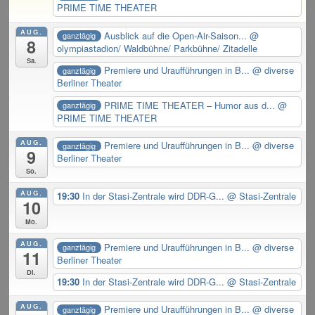
PRIME TIME THEATER
AUG.
Ausblick auf die Open-Air-Saison...
@
ganztägig
8
olympiastadion/ Waldbühne/ Parkbühne/ Zitadelle
Sa.
Premiere und Uraufführungen in B...
@ diverse
ganztägig
Berliner Theater
PRIME TIME THEATER – Humor aus d...
@
ganztägig
PRIME TIME THEATER
AUG.
Premiere und Uraufführungen in B...
@ diverse
ganztägig
9
Berliner Theater
So.
AUG.
19:30
In der Stasi-Zentrale wird DDR-G...
@ Stasi-Zentrale
10
Mo.
AUG.
Premiere und Uraufführungen in B...
@ diverse
ganztägig
11
Berliner Theater
Di.
19:30
In der Stasi-Zentrale wird DDR-G...
@ Stasi-Zentrale
AUG.
Premiere und Uraufführungen in B...
@ diverse
ganztägig