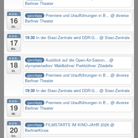
Berliner Theater
AUG.
Premiere und Uraufführungen in B...
@ diverse
ganztägig
16
Berliner Theater
So.
AUG.
19:30
In der Stasi-Zentrale wird DDR-G...
@ Stasi-Zentrale
17
Mo.
AUG.
Ausblick auf die Open-Air-Saison...
@
ganztägig
18
olympiastadion/ Waldbühne/ Parkbühne/ Zitadelle
Di.
Premiere und Uraufführungen in B...
@ diverse
ganztägig
Berliner Theater
19:30
In der Stasi-Zentrale wird DDR-G...
@ Stasi-Zentrale
AUG.
Premiere und Uraufführungen in B...
@ diverse
ganztägig
19
Berliner Theater
Mi.
AUG.
FILMSTARTS IM KINO-JAHR 2026
@
ganztägig
20
BerlinerKinos
Do.