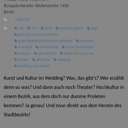
Burgsdorfstraße /Müllerstraße 163b
Berlin
THEATER
140
141
2026
caroline siebert
folge
girls just wanna have föhn
gutes wedding schlechtes wedding
komödie
max kroll
müllerstraße
prime time theater
romcom
ryan wichert
swipe me if you can
theater
uff achse
wedding
wedding mon amour
Kunst und Kultur im Wedding? Was, das gibt’s? Wer erzählt
denn so was? Und dann auch noch Theater? Hochkultur in
einem Bezirk, aus dem doch nur dumme Proleten
kommen? Ja genau! Und zwar direkt aus dem Herzen des
Stadtbezirks!