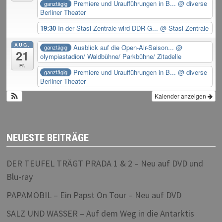
Premiere und Uraufführungen in B...
@ diverse
ganztägig
Berliner Theater
19:30
In der Stasi-Zentrale wird DDR-G...
@ Stasi-Zentrale
AUG.
Ausblick auf die Open-Air-Saison...
@
ganztägig
21
olympiastadion/ Waldbühne/ Parkbühne/ Zitadelle
Fr.
Premiere und Uraufführungen in B...
@ diverse
ganztägig
Berliner Theater
Kalender anzeigen
NEUESTE BEITRÄGE
DER TEUFEL TRÄGT PRADA 1 & 2 – Neu auf DVD und
Blu-ray
PAPAMOBIL – Ein Papst On Tour – Neu auf DVD
SALZ UND WASSER – Auf dem Weg in die Antarktis