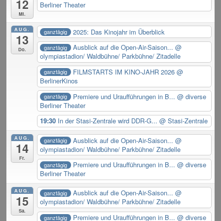
12
Berliner Theater
Mi.
AUG.
2025: Das Kinojahr im Überblick
ganztägig
13
Ausblick auf die Open-Air-Saison...
@
ganztägig
Do.
olympiastadion/ Waldbühne/ Parkbühne/ Zitadelle
FILMSTARTS IM KINO-JAHR 2026
@
ganztägig
BerlinerKinos
Premiere und Uraufführungen in B...
@ diverse
ganztägig
Berliner Theater
19:30
In der Stasi-Zentrale wird DDR-G...
@ Stasi-Zentrale
AUG.
Ausblick auf die Open-Air-Saison...
@
ganztägig
14
olympiastadion/ Waldbühne/ Parkbühne/ Zitadelle
Fr.
Premiere und Uraufführungen in B...
@ diverse
ganztägig
Berliner Theater
AUG.
Ausblick auf die Open-Air-Saison...
@
ganztägig
15
olympiastadion/ Waldbühne/ Parkbühne/ Zitadelle
Sa.
Premiere und Uraufführungen in B...
@ diverse
ganztägig