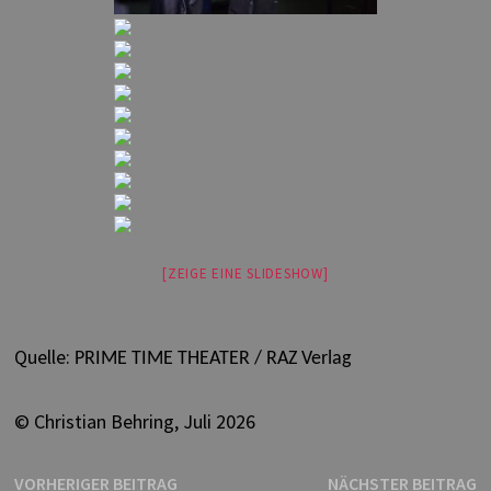
[ZEIGE EINE SLIDESHOW]
Quelle:
PRIME TIME THEATE
R / RAZ Verlag
© Christian Behring, Juli 2026
Beitragsnavigation
Vorheriger
N
VORHERIGER BEITRAG
NÄCHSTER BEITRAG