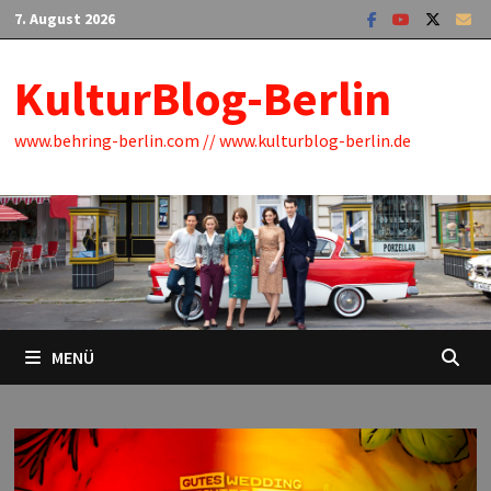
Zum
7. August 2026
Inhalt
springen
KulturBlog-Berlin
www.behring-berlin.com // www.kulturblog-berlin.de
MENÜ