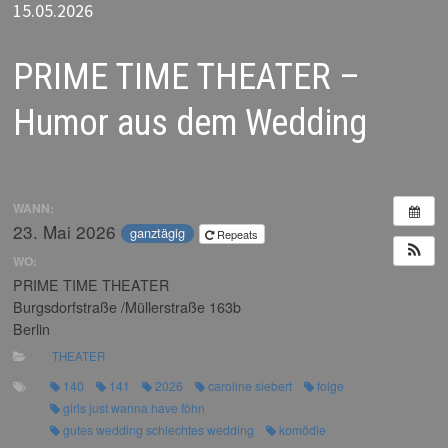
PRIME TIME THEATER –
Humor aus dem Wedding
WANN:
23. Mai 2026
ganztägig
Repeats
WO:
PRIME TIME THEATER
Burgsdorfstraße /Müllerstraße 163b
Berlin
THEATER
140
141
2026
caroline siebert
folge
girls just wanna have föhn
gutes wedding schlechtes wedding
komödie