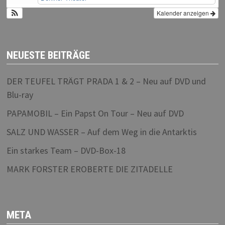
Kalender anzeigen
NEUESTE BEITRÄGE
DER TEUFEL TRÄGT PRADA 1 & 2 – Neu auf DVD und
Blu-ray
PAPAMOBIL – Ein Papst On Tour – Neu auf DVD
SALZ UND WASSER – Auf dem Weg in die Antarktis
Ein starkes Team – DVD-Box-18
MARK FORSTER EROBERTE DIE ZITADELLE
META