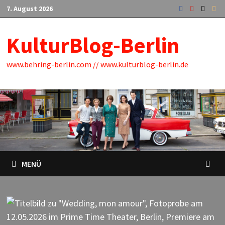
Zum
7. August 2026
Inhalt
springen
KulturBlog-Berlin
www.behring-berlin.com // www.kulturblog-berlin.de
MENÜ