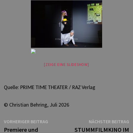
[ZEIGE EINE SLIDESHOW]
Quelle:
PRIME TIME THEATE
R / RAZ Verlag
© Christian Behring, Juli 2026
Beitragsnavigation
Vorheriger
N
VORHERIGER BEITRAG
NÄCHSTER BEITRAG
Beitrag:
B
Premiere und
STUMMFILMKINO IM