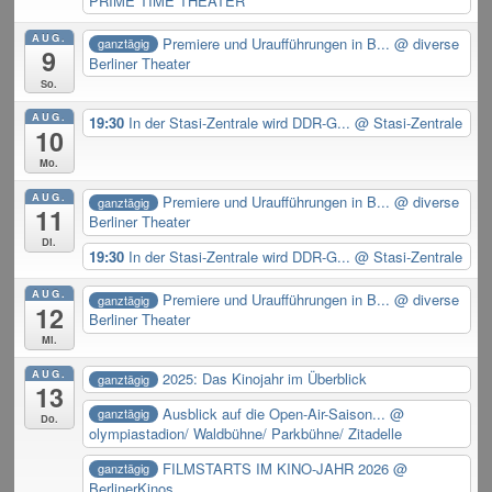
PRIME TIME THEATER
AUG.
Premiere und Uraufführungen in B...
@ diverse
ganztägig
9
Berliner Theater
So.
AUG.
19:30
In der Stasi-Zentrale wird DDR-G...
@ Stasi-Zentrale
10
Mo.
AUG.
Premiere und Uraufführungen in B...
@ diverse
ganztägig
11
Berliner Theater
Di.
19:30
In der Stasi-Zentrale wird DDR-G...
@ Stasi-Zentrale
AUG.
Premiere und Uraufführungen in B...
@ diverse
ganztägig
12
Berliner Theater
Mi.
AUG.
2025: Das Kinojahr im Überblick
ganztägig
13
Ausblick auf die Open-Air-Saison...
@
ganztägig
Do.
olympiastadion/ Waldbühne/ Parkbühne/ Zitadelle
FILMSTARTS IM KINO-JAHR 2026
@
ganztägig
BerlinerKinos