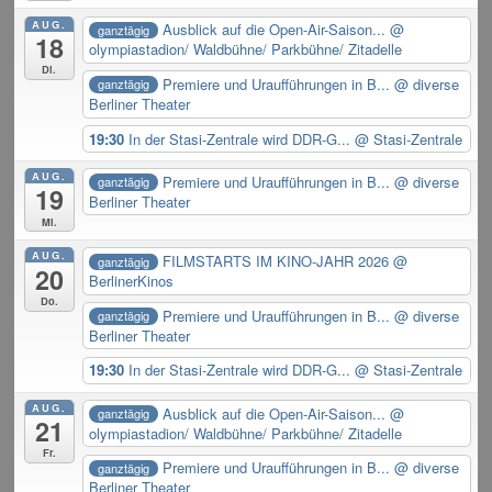
AUG.
Ausblick auf die Open-Air-Saison...
@
ganztägig
18
olympiastadion/ Waldbühne/ Parkbühne/ Zitadelle
Di.
Premiere und Uraufführungen in B...
@ diverse
ganztägig
Berliner Theater
19:30
In der Stasi-Zentrale wird DDR-G...
@ Stasi-Zentrale
AUG.
Premiere und Uraufführungen in B...
@ diverse
ganztägig
19
Berliner Theater
Mi.
AUG.
FILMSTARTS IM KINO-JAHR 2026
@
ganztägig
20
BerlinerKinos
Do.
Premiere und Uraufführungen in B...
@ diverse
ganztägig
Berliner Theater
19:30
In der Stasi-Zentrale wird DDR-G...
@ Stasi-Zentrale
AUG.
Ausblick auf die Open-Air-Saison...
@
ganztägig
21
olympiastadion/ Waldbühne/ Parkbühne/ Zitadelle
Fr.
Premiere und Uraufführungen in B...
@ diverse
ganztägig
Berliner Theater