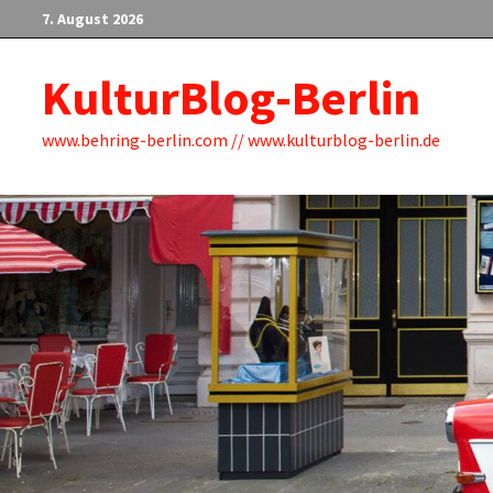
Zum
7. August 2026
Inhalt
springen
KulturBlog-Berlin
www.behring-berlin.com // www.kulturblog-berlin.de