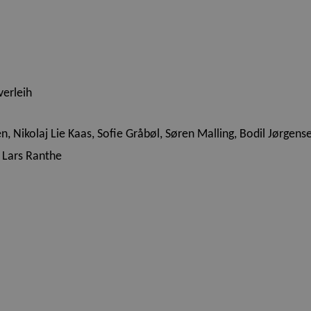
verleih
, Nikolaj Lie Kaas, Sofie Gråbøl, Søren Malling, Bodil Jørgens
, Lars Ranthe