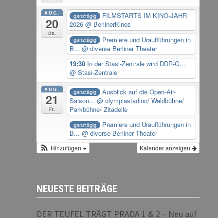
AUG.
FILMSTARTS IM KINO-JAHR
ganztägig
20
2026
@ BerlinerKinos
Do.
Premiere und Uraufführungen in
ganztägig
B...
@ diverse Berliner Theater
19:30
In der Stasi-Zentrale wird DDR-G...
@ Stasi-Zentrale
AUG.
Ausblick auf die Open-Air-
ganztägig
21
Saison...
@ olympiastadion/ Waldbühne/
Parkbühne/ Zitadelle
Fr.
Premiere und Uraufführungen in
ganztägig
B...
@ diverse Berliner Theater
Hinzufügen
Kalender anzeigen
NEUESTE BEITRÄGE
DER TEUFEL TRÄGT PRADA 1 & 2 – Neu auf