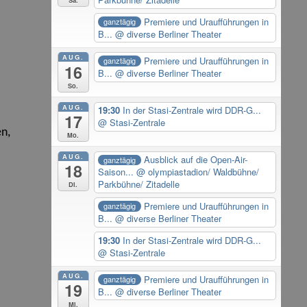
Premiere und Uraufführungen in
ganztägig
B...
@ diverse Berliner Theater
AUG.
Premiere und Uraufführungen in
ganztägig
16
B...
@ diverse Berliner Theater
So.
AUG.
19:30
In der Stasi-Zentrale wird DDR-G...
17
@ Stasi-Zentrale
en,
Mo.
AUG.
Ausblick auf die Open-Air-
ganztägig
18
Saison...
@ olympiastadion/ Waldbühne/
Parkbühne/ Zitadelle
Di.
Premiere und Uraufführungen in
ganztägig
B...
@ diverse Berliner Theater
19:30
In der Stasi-Zentrale wird DDR-G...
@ Stasi-Zentrale
AUG.
Premiere und Uraufführungen in
ganztägig
19
B...
@ diverse Berliner Theater
Mi.