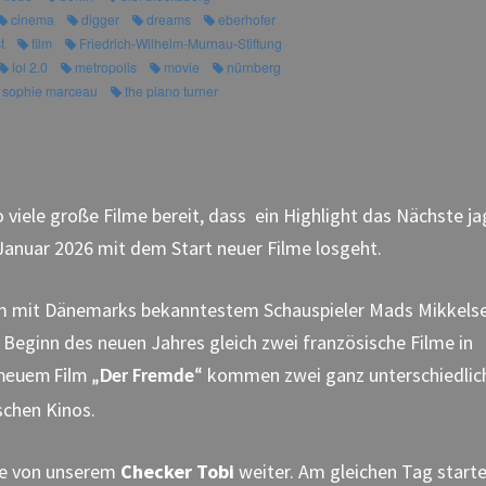
cinema
digger
dreams
eberhofer
t
film
Friedrich-Wilhelm-Murnau-Stiftung
lol 2.0
metropolis
movie
nürnberg
sophie marceau
the piano turner
 viele große Filme bereit, dass ein Highlight das Nächste ja
 Januar 2026 mit dem Start neuer Filme losgeht.
lm mit Dänemarks bekanntestem Schauspieler Mads Mikkels
 Beginn des neuen Jahres gleich zwei französische Filme in
kommen zwei ganz unterschiedlic
 neuem Film
„Der Fremde“
schen Kinos.
te von unserem
Checker Tobi
weiter. Am gleichen Tag start