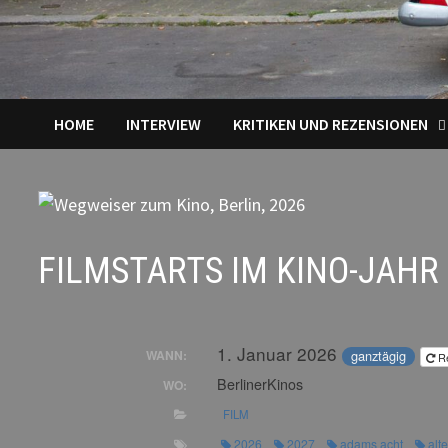
HOME
INTERVIEW
KRITIKEN UND REZENSIONEN
FILMSTARTS IM KINO-JAHR
1. Januar 2026
ganztägig
WANN:
R
BerlinerKinos
WO:
FILM
2026
2027
adams acht
alt