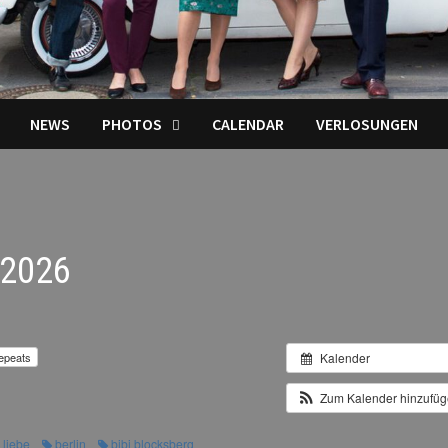
NEWS
PHOTOS
CALENDAR
VERLOSUNGEN
 2026
epeats
Kalender
Zum Kalender hinzufü
e liebe
berlin
bibi blocksberg