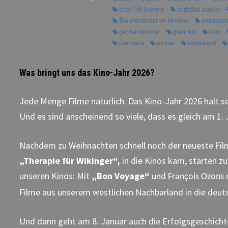
cheri ich komme
christian clavier
Ein münchner im Himmel
extrawurs
gentle monster
glennkill
kino
premiere
runner
sabbatical
Was bringt uns das Kino-Jahr 2026?
Jede Menge Filme natürlich. Das Kino-Jahr 2026 hält so
Und es sind anscheinend so viele, dass es gleich am 1.
Nachdem zu Weihnachten schnell noch der neueste Fi
„Therapie für Wikinger“,
in die Kinos kam, starten zu
unseren Kinos: Mit
„Bon Voyage“
und
François Ozons
Filme aus unserem westlichen Nachbarland in die deut
Und dann geht am 8. Januar auch die Erfolgsgeschich