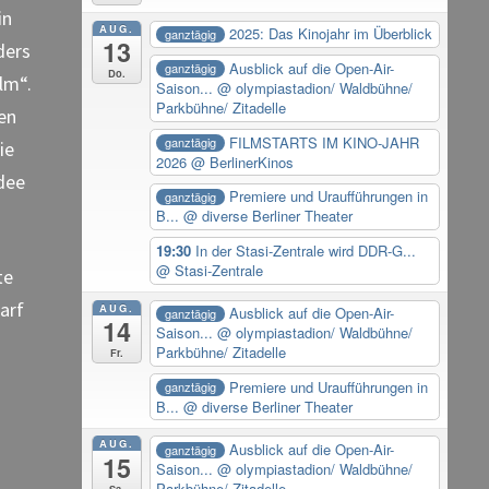
in
AUG.
2025: Das Kinojahr im Überblick
ganztägig
13
ders
Ausblick auf die Open-Air-
ganztägig
Do.
lm“.
Saison...
@ olympiastadion/ Waldbühne/
Parkbühne/ Zitadelle
hen
FILMSTARTS IM KINO-JAHR
ganztägig
ie
2026
@ BerlinerKinos
Idee
Premiere und Uraufführungen in
ganztägig
B...
@ diverse Berliner Theater
19:30
In der Stasi-Zentrale wird DDR-G...
@ Stasi-Zentrale
te
arf
AUG.
Ausblick auf die Open-Air-
ganztägig
14
Saison...
@ olympiastadion/ Waldbühne/
Parkbühne/ Zitadelle
Fr.
Premiere und Uraufführungen in
ganztägig
B...
@ diverse Berliner Theater
AUG.
Ausblick auf die Open-Air-
ganztägig
15
Saison...
@ olympiastadion/ Waldbühne/
Parkbühne/ Zitadelle
Sa.