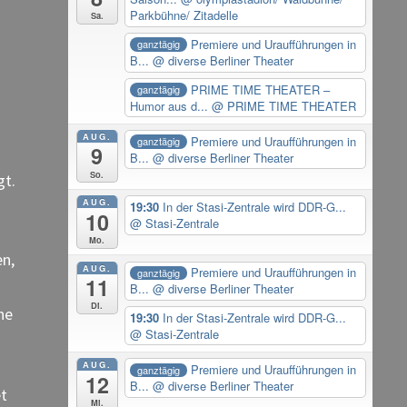
Parkbühne/ Zitadelle
Sa.
Premiere und Uraufführungen in
ganztägig
B...
@ diverse Berliner Theater
PRIME TIME THEATER –
ganztägig
Humor aus d...
@ PRIME TIME THEATER
AUG.
Premiere und Uraufführungen in
ganztägig
9
B...
@ diverse Berliner Theater
So.
gt.
AUG.
19:30
In der Stasi-Zentrale wird DDR-G...
10
@ Stasi-Zentrale
Mo.
en,
AUG.
Premiere und Uraufführungen in
ganztägig
11
B...
@ diverse Berliner Theater
Di.
he
19:30
In der Stasi-Zentrale wird DDR-G...
@ Stasi-Zentrale
AUG.
Premiere und Uraufführungen in
ganztägig
12
B...
@ diverse Berliner Theater
et
Mi.