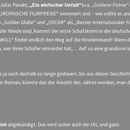
 Jafar Panahi,
„Ein einfacher Unfall“
(u.a.
„Goldene Palme“
 „EUROPÄISCHE FILMPREISE“ nominiert und – wie sollte es an
den „Golden Globe“ und „OSCAR“ als „Bester Internationaler Fi
f der Weide sind, kommt der erste Schafskrimi in die deutsc
KILL“ findet endlich den Weg auf die Kinoleinwand! Wenn d
n, wer ihren Schäfer ermordet hat,… Auf so eine grandiose 
es ja auch deshalb so lange gedauert, bis aus dieser Geschich
 der Roman, könnte das der Kinohit des Jahres werden, man d
imi
angekündigt. Das wird sicher auch ein Hit, und ganz