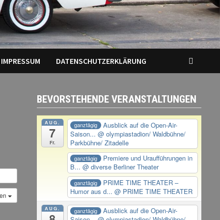
IMPRESSUM
DATENSCHUTZERKLÄRUNG
BEVORSTEHENDE VERANSTALTUNGEN
AUG.
Ausblick auf die Open-Air-
ganztägig
7
Saison...
@ olympiastadion/ Waldbühne/
Parkbühne/ Zitadelle
Fr.
Premiere und Uraufführungen in
ganztägig
B...
@ diverse Berliner Theater
PRIME TIME THEATER –
ganztägig
Humor aus d...
@ PRIME TIME THEATER
gen
AUG.
Ausblick auf die Open-Air-
ganztägig
8
Saison...
@ olympiastadion/ Waldbühne/