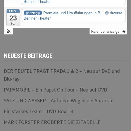
Berliner Theater
AUG.
Premiere und Uraufführungen in B...
@ diverse
ganztägig
23
Berliner Theater
So.
Kalender anzeigen
NEUESTE BEITRÄGE
DER TEUFEL TRÄGT PRADA 1 & 2 – Neu auf DVD und
Blu-ray
PAPAMOBIL – Ein Papst On Tour – Neu auf DVD
SALZ UND WASSER – Auf dem Weg in die Antarktis
Ein starkes Team – DVD-Box-18
MARK FORSTER EROBERTE DIE ZITADELLE