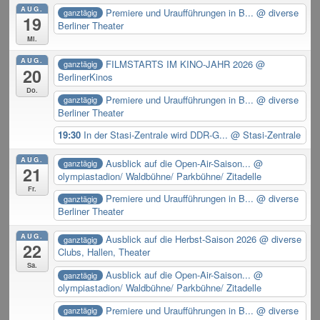
AUG.
Premiere und Uraufführungen in B...
@ diverse
ganztägig
19
Berliner Theater
Mi.
AUG.
FILMSTARTS IM KINO-JAHR 2026
@
ganztägig
20
BerlinerKinos
Do.
Premiere und Uraufführungen in B...
@ diverse
ganztägig
Berliner Theater
19:30
In der Stasi-Zentrale wird DDR-G...
@ Stasi-Zentrale
AUG.
Ausblick auf die Open-Air-Saison...
@
ganztägig
21
olympiastadion/ Waldbühne/ Parkbühne/ Zitadelle
Fr.
Premiere und Uraufführungen in B...
@ diverse
ganztägig
Berliner Theater
AUG.
Ausblick auf die Herbst-Saison 2026
@ diverse
ganztägig
22
Clubs, Hallen, Theater
Sa.
Ausblick auf die Open-Air-Saison...
@
ganztägig
olympiastadion/ Waldbühne/ Parkbühne/ Zitadelle
Premiere und Uraufführungen in B...
@ diverse
ganztägig