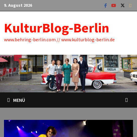
Zum
9. August 2026
Inhalt
springen
KulturBlog-Berlin
www.behring-berlin.com // www.kulturblog-berlin.de
MENÜ