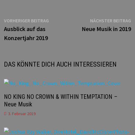
Beitragsnavigation
Vorheriger
N
VORHERIGER BEITRAG
NÄCHSTER BEITRAG
Beitrag:
B
Ausblick auf das
Neue Musik in 2019
Konzertjahr 2019
DAS KÖNNTE DICH AUCH INTERESSIEREN
NO KING NO CROWN & WITHIN TEMPTATION –
Neue Musik
3. Februar 2019