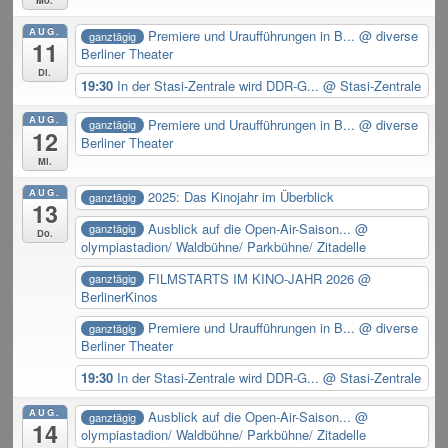
AUG.
Premiere und Uraufführungen in B...
@ diverse
ganztägig
11
Berliner Theater
Di.
19:30
In der Stasi-Zentrale wird DDR-G...
@ Stasi-Zentrale
AUG.
Premiere und Uraufführungen in B...
@ diverse
ganztägig
12
Berliner Theater
Mi.
AUG.
2025: Das Kinojahr im Überblick
ganztägig
13
Ausblick auf die Open-Air-Saison...
@
ganztägig
Do.
olympiastadion/ Waldbühne/ Parkbühne/ Zitadelle
FILMSTARTS IM KINO-JAHR 2026
@
ganztägig
BerlinerKinos
Premiere und Uraufführungen in B...
@ diverse
ganztägig
Berliner Theater
19:30
In der Stasi-Zentrale wird DDR-G...
@ Stasi-Zentrale
AUG.
Ausblick auf die Open-Air-Saison...
@
ganztägig
14
olympiastadion/ Waldbühne/ Parkbühne/ Zitadelle