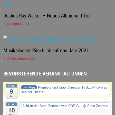
Joshua Ray Walker – Neues Album und Tour
6. August 2023
Musikalischer Rückblick auf das Jahr 2021
29. Dezember 2021
BEVORSTEHENDE VERANSTALTUNGEN
AUG.
Premiere und Uraufführungen in B...
@ diverse
ganztägig
9
Berliner Theater
So.
AUG.
19:30
In der Stasi-Zentrale wird DDR-G...
@ Stasi-Zentrale
10
Mo.