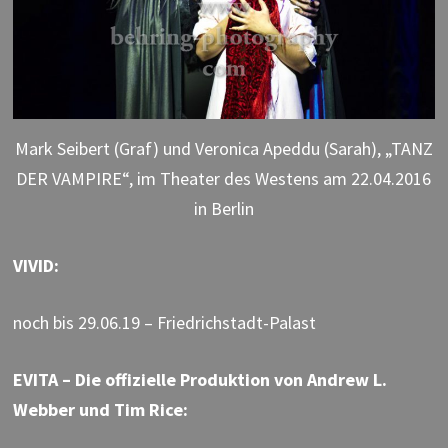
Mark Seibert (Graf) und Veronica Apeddu (Sarah), „TANZ
DER VAMPIRE“, im Theater des Westens am 22.04.2016
in Berlin
VIVID:
noch bis 29.06.19 – Friedrichstadt-Palast
EVITA – Die offizielle Produktion von Andrew L.
Webber und Tim Rice: