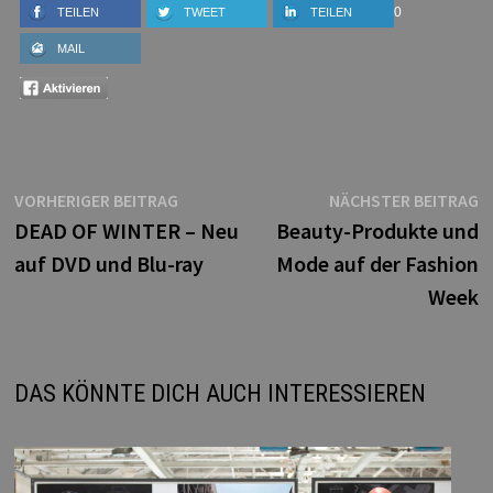
0
TEILEN
TWEET
TEILEN
MAIL
Beitragsnavigation
Vorheriger
N
VORHERIGER BEITRAG
NÄCHSTER BEITRAG
Beitrag:
B
DEAD OF WINTER – Neu
Beauty-Produkte und
auf DVD und Blu-ray
Mode auf der Fashion
Week
DAS KÖNNTE DICH AUCH INTERESSIEREN