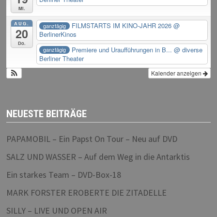
Mi.
AUG.
FILMSTARTS IM KINO-JAHR 2026
@
ganztägig
20
BerlinerKinos
Do.
Premiere und Uraufführungen in B...
@ diverse
ganztägig
Berliner Theater
Kalender anzeigen
NEUESTE BEITRÄGE
PAPAMOBIL – Ein Papst On Tour – Neu auf DVD
SALZ UND WASSER – Auf dem Weg in die Antarktis
Ein starkes Team – DVD-Box-18
MARK FORSTER EROBERTE DIE ZITADELLE
SILLY – LIVE UND OPEN AIR