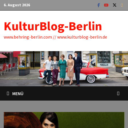
Zum
6. August 2026
Inhalt
springen
KulturBlog-Berlin
www.behring-berlin.com // www.kulturblog-berlin.de
MENÜ