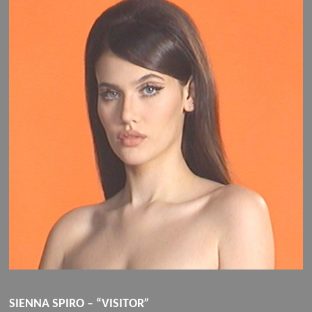
S
IENNA SPIRO – “
VISITOR
”