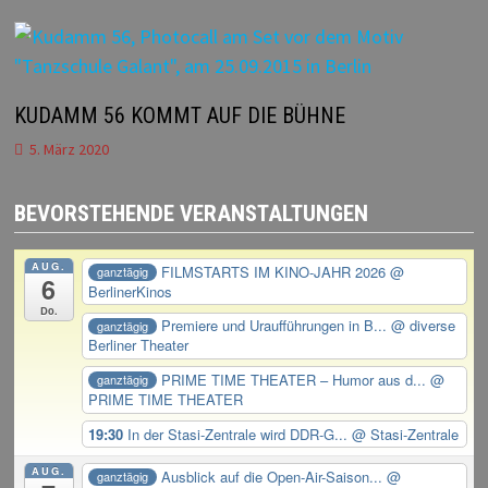
KUDAMM 56 KOMMT AUF DIE BÜHNE
5. März 2020
BEVORSTEHENDE VERANSTALTUNGEN
AUG.
FILMSTARTS IM KINO-JAHR 2026
@
ganztägig
6
BerlinerKinos
Do.
Premiere und Uraufführungen in B...
@ diverse
ganztägig
Berliner Theater
PRIME TIME THEATER – Humor aus d...
@
ganztägig
PRIME TIME THEATER
19:30
In der Stasi-Zentrale wird DDR-G...
@ Stasi-Zentrale
AUG.
Ausblick auf die Open-Air-Saison...
@
ganztägig