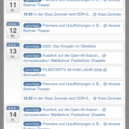
11
Berliner Theater
Di.
19:30
In der Stasi-Zentrale wird DDR-G...
@ Stasi-Zentrale
AUG.
Premiere und Uraufführungen in B...
@ diverse
ganztägig
12
Berliner Theater
Mi.
AUG.
2025: Das Kinojahr im Überblick
ganztägig
13
Ausblick auf die Open-Air-Saison...
@
ganztägig
Do.
olympiastadion/ Waldbühne/ Parkbühne/ Zitadelle
FILMSTARTS IM KINO-JAHR 2026
@
ganztägig
BerlinerKinos
Premiere und Uraufführungen in B...
@ diverse
ganztägig
Berliner Theater
19:30
In der Stasi-Zentrale wird DDR-G...
@ Stasi-Zentrale
AUG.
Ausblick auf die Open-Air-Saison...
@
ganztägig
14
olympiastadion/ Waldbühne/ Parkbühne/ Zitadelle
Fr.
Premiere und Uraufführungen in B...
@ diverse
ganztägig
Berliner Theater