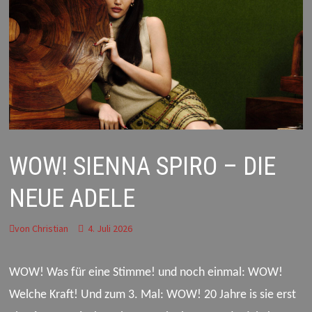
WOW! SIENNA SPIRO – DIE
NEUE ADELE
von
Christian
4. Juli 2026
WOW! Was
für
eine
Stimme
! und noch einmal: WOW!
Welche Kraft! Und zum 3. Mal: WOW! 20 Jahre is sie erst