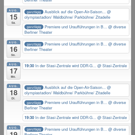
AUG.
Ausblick auf die Open-Air-Saison...
@
ganztägig
15
olympiastadion/ Waldbühne/ Parkbühne/ Zitadelle
Sa.
Premiere und Uraufführungen in B...
@ diverse
ganztägig
Berliner Theater
AUG.
Premiere und Uraufführungen in B...
@ diverse
ganztägig
16
Berliner Theater
So.
AUG.
19:30
In der Stasi-Zentrale wird DDR-G...
@ Stasi-Zentrale
17
Mo.
AUG.
Ausblick auf die Open-Air-Saison...
@
ganztägig
18
olympiastadion/ Waldbühne/ Parkbühne/ Zitadelle
Di.
Premiere und Uraufführungen in B...
@ diverse
ganztägig
Berliner Theater
19:30
In der Stasi-Zentrale wird DDR-G...
@ Stasi-Zentrale
AUG.
Premiere und Uraufführungen in B...
@ diverse
ganztägig
19
Berliner Theater