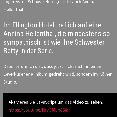
angereisten Schauspielern gehörte auch Annina
Hellenthal.
Im Ellington Hotel traf ich auf eine
Annina Hellenthal, die mindestens so
sympathisch ist wie ihre Schwester
Betty in der Serie.
Dabei erfuhr ich u.a., dass jetzt nicht mehr in einem
Leverkusener Klinikum gedreht wird, sondern im Kölner
Studio.
Aktivieren Sie JavaScript um das Video zu sehen.
https://youtu.be/NrvOMan86ik