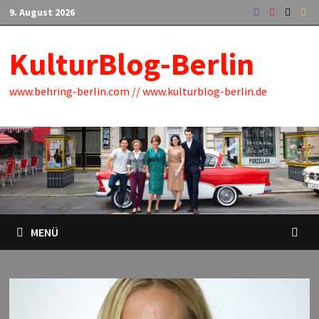
Zum
9. August 2026
Inhalt
springen
KulturBlog-Berlin
www.behring-berlin.com // www.kulturblog-berlin.de
MENÜ