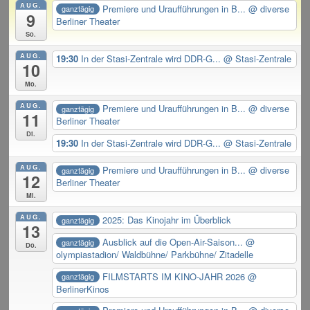
AUG.
Premiere und Uraufführungen in B...
@ diverse
ganztägig
9
Berliner Theater
So.
AUG.
19:30
In der Stasi-Zentrale wird DDR-G...
@ Stasi-Zentrale
10
Mo.
AUG.
Premiere und Uraufführungen in B...
@ diverse
ganztägig
11
Berliner Theater
Di.
19:30
In der Stasi-Zentrale wird DDR-G...
@ Stasi-Zentrale
AUG.
Premiere und Uraufführungen in B...
@ diverse
ganztägig
12
Berliner Theater
Mi.
AUG.
2025: Das Kinojahr im Überblick
ganztägig
13
Ausblick auf die Open-Air-Saison...
@
ganztägig
Do.
olympiastadion/ Waldbühne/ Parkbühne/ Zitadelle
FILMSTARTS IM KINO-JAHR 2026
@
ganztägig
BerlinerKinos