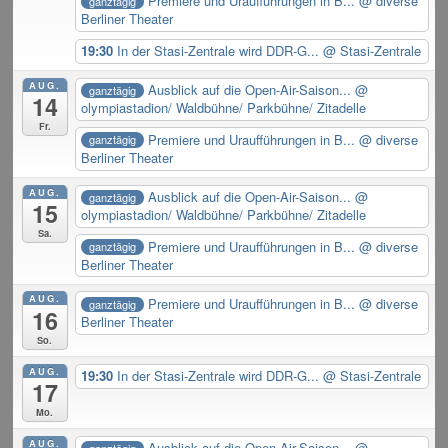
Premiere und Uraufführungen in B...
@ diverse
ganztägig
Berliner Theater
19:30
In der Stasi-Zentrale wird DDR-G...
@ Stasi-Zentrale
AUG.
Ausblick auf die Open-Air-Saison...
@
ganztägig
14
olympiastadion/ Waldbühne/ Parkbühne/ Zitadelle
Fr.
Premiere und Uraufführungen in B...
@ diverse
ganztägig
Berliner Theater
AUG.
Ausblick auf die Open-Air-Saison...
@
ganztägig
15
olympiastadion/ Waldbühne/ Parkbühne/ Zitadelle
Sa.
Premiere und Uraufführungen in B...
@ diverse
ganztägig
Berliner Theater
AUG.
Premiere und Uraufführungen in B...
@ diverse
ganztägig
16
Berliner Theater
So.
AUG.
19:30
In der Stasi-Zentrale wird DDR-G...
@ Stasi-Zentrale
17
Mo.
AUG.
Ausblick auf die Open-Air-Saison...
@
ganztägig