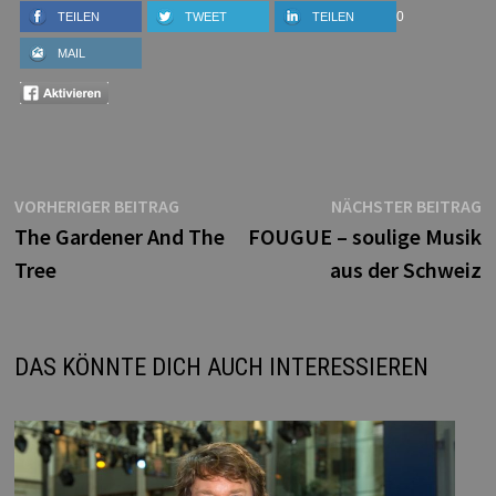
0
TEILEN
TWEET
TEILEN
MAIL
Beitragsnavigation
Vorheriger
N
VORHERIGER BEITRAG
NÄCHSTER BEITRAG
Beitrag:
B
The Gardener And The
FOUGUE – soulige Musik
Tree
aus der Schweiz
DAS KÖNNTE DICH AUCH INTERESSIEREN