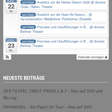
AUG.
Ausblick auf die Herbst-Saison 2026
@ diverse
ganztägig
22
Clubs, Hallen, Theater
Sa.
Ausblick auf die Open-Air-Saison...
@
ganztägig
olympiastadion/ Waldbühne/ Parkbühne/ Zitadelle
Premiere und Uraufführungen in B...
@ diverse
ganztägig
Berliner Theater
AUG.
Premiere und Uraufführungen in B...
@ diverse
ganztägig
23
Berliner Theater
So.
Kalender anzeigen
NEUESTE BEITRÄGE
DER TEUFEL TRÄGT PRADA 1 & 2 – Neu auf DVD und
Blu-ray
PAPAMOBIL – Ein Papst On Tour – Neu auf DVD