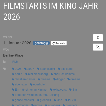
FILMSTARTS IM KINO-JAHR
2026
WANN:
1. Januar 2026
ganztägig
Repeats
WO:
BerlinerKinos
FILM
2026
2027
adams acht
alte liebe
berlin
bibi blocksberg
cheri ich komme
christian clavier
cinema
digger
dreams
ebenezer
eberhofer
Ein münchner im Himmel
extrawurst
film
Friedrich-Wilhelm-Murnau-Stiftung
gentle monster
glennkill
kino
lol 2.0
metropolis
movie
nürnberg
premiere