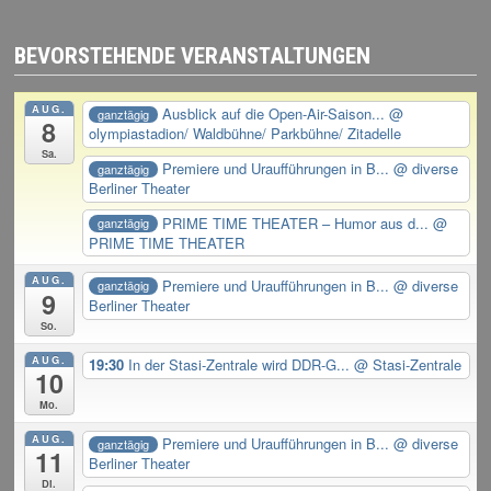
ANNA
R.
BEVORSTEHENDE VERANSTALTUNGEN
AUG.
Ausblick auf die Open-Air-Saison...
@
ganztägig
8
olympiastadion/ Waldbühne/ Parkbühne/ Zitadelle
Sa.
Premiere und Uraufführungen in B...
@ diverse
ganztägig
Berliner Theater
PRIME TIME THEATER – Humor aus d...
@
ganztägig
PRIME TIME THEATER
AUG.
Premiere und Uraufführungen in B...
@ diverse
ganztägig
9
Berliner Theater
So.
AUG.
19:30
In der Stasi-Zentrale wird DDR-G...
@ Stasi-Zentrale
10
Mo.
AUG.
Premiere und Uraufführungen in B...
@ diverse
ganztägig
11
Berliner Theater
Di.