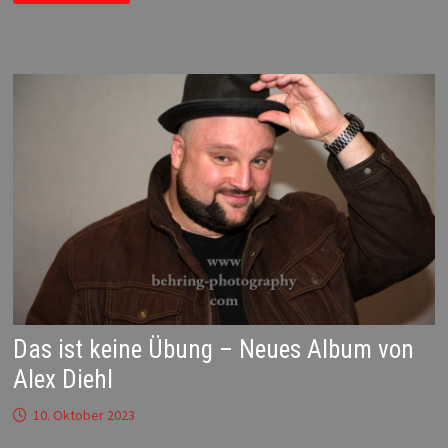
DVD:
AS
THEY
MADE
US
–
EIN
LEBEN
LANG
Das ist keine Übung – Neues Album von
Alex Diehl
10. Oktober 2023