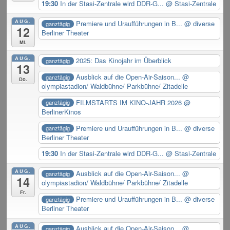
19:30
In der Stasi-Zentrale wird DDR-G...
@ Stasi-Zentrale
AUG.
Premiere und Uraufführungen in B...
@ diverse
ganztägig
12
Berliner Theater
Mi.
AUG.
2025: Das Kinojahr im Überblick
ganztägig
13
Ausblick auf die Open-Air-Saison...
@
ganztägig
Do.
olympiastadion/ Waldbühne/ Parkbühne/ Zitadelle
FILMSTARTS IM KINO-JAHR 2026
@
ganztägig
BerlinerKinos
Premiere und Uraufführungen in B...
@ diverse
ganztägig
Berliner Theater
19:30
In der Stasi-Zentrale wird DDR-G...
@ Stasi-Zentrale
AUG.
Ausblick auf die Open-Air-Saison...
@
ganztägig
14
olympiastadion/ Waldbühne/ Parkbühne/ Zitadelle
Fr.
Premiere und Uraufführungen in B...
@ diverse
ganztägig
Berliner Theater
AUG.
Ausblick auf die Open-Air-Saison...
@
ganztägig