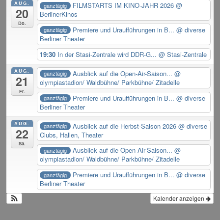
AUG.
FILMSTARTS IM KINO-JAHR 2026
@
ganztägig
20
BerlinerKinos
Do.
Premiere und Uraufführungen in B...
@ diverse
ganztägig
Berliner Theater
19:30
In der Stasi-Zentrale wird DDR-G...
@ Stasi-Zentrale
AUG.
Ausblick auf die Open-Air-Saison...
@
ganztägig
21
olympiastadion/ Waldbühne/ Parkbühne/ Zitadelle
Fr.
Premiere und Uraufführungen in B...
@ diverse
ganztägig
Berliner Theater
AUG.
Ausblick auf die Herbst-Saison 2026
@ diverse
ganztägig
22
Clubs, Hallen, Theater
Sa.
Ausblick auf die Open-Air-Saison...
@
ganztägig
olympiastadion/ Waldbühne/ Parkbühne/ Zitadelle
Premiere und Uraufführungen in B...
@ diverse
ganztägig
Berliner Theater
Kalender anzeigen