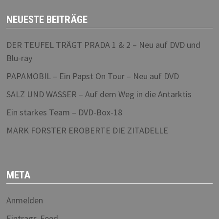
NEUESTE BEITRÄGE
DER TEUFEL TRÄGT PRADA 1 & 2 – Neu auf DVD und
Blu-ray
PAPAMOBIL – Ein Papst On Tour – Neu auf DVD
SALZ UND WASSER – Auf dem Weg in die Antarktis
Ein starkes Team – DVD-Box-18
MARK FORSTER EROBERTE DIE ZITADELLE
META
Anmelden
Eintrags-Feed