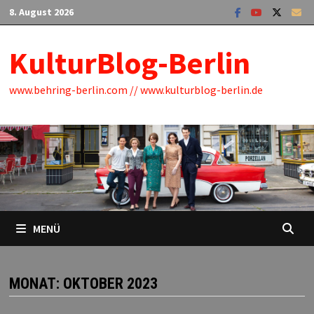
Zum
8. August 2026
Inhalt
springen
KulturBlog-Berlin
www.behring-berlin.com // www.kulturblog-berlin.de
MENÜ
MONAT:
OKTOBER 2023