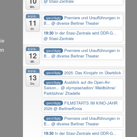
10
@ Stasi-Zentrale
Mo.
AUG.
Premiere und Uraufführungen in
ganztägig
11
B...
@ diverse Berliner Theater
Di.
19:30
In der Stasi-Zentrale wird DDR-G...
@ Stasi-Zentrale
ie
en
AUG.
Premiere und Uraufführungen in
ganztägig
12
B...
@ diverse Berliner Theater
Mi.
AUG.
2025: Das Kinojahr im Überblick
ganztägig
13
Ausblick auf die Open-Air-
ganztägig
Do.
Saison...
@ olympiastadion/ Waldbühne/
Parkbühne/ Zitadelle
FILMSTARTS IM KINO-JAHR
ganztägig
2026
@ BerlinerKinos
Premiere und Uraufführungen in
ganztägig
B...
@ diverse Berliner Theater
19:30
In der Stasi-Zentrale wird DDR-G...