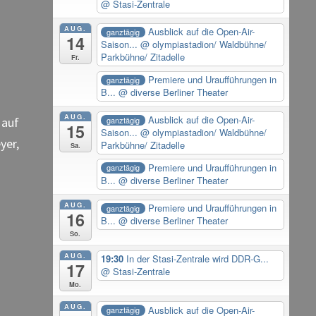
@ Stasi-Zentrale
AUG.
Ausblick auf die Open-Air-
ganztägig
14
Saison...
@ olympiastadion/ Waldbühne/
Parkbühne/ Zitadelle
Fr.
Premiere und Uraufführungen in
ganztägig
B...
@ diverse Berliner Theater
AUG.
Ausblick auf die Open-Air-
ganztägig
 auf
15
Saison...
@ olympiastadion/ Waldbühne/
yer,
Parkbühne/ Zitadelle
Sa.
Premiere und Uraufführungen in
ganztägig
B...
@ diverse Berliner Theater
AUG.
Premiere und Uraufführungen in
ganztägig
16
B...
@ diverse Berliner Theater
So.
AUG.
19:30
In der Stasi-Zentrale wird DDR-G...
17
@ Stasi-Zentrale
Mo.
AUG.
Ausblick auf die Open-Air-
ganztägig