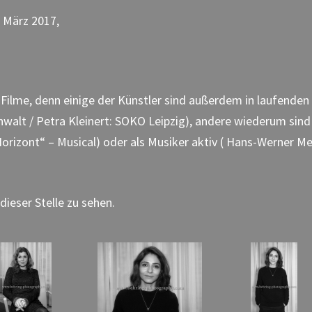
. März 2017,
,
 Filme, denn einige der Künstler sind außerdem in laufenden
walt / Petra Kleinert: SOKO Leipzig), andere wiederum sind
rizont“ – Musical) oder als Musiker aktiv ( Hans-Werner Me
dieser Stelle zu sehen.