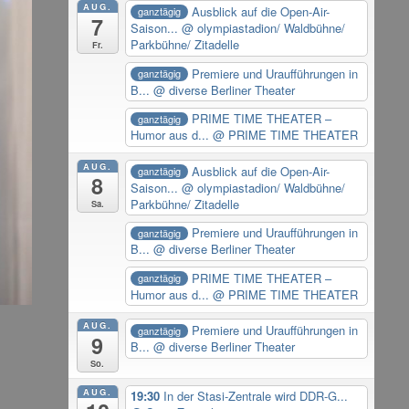
AUG.
Ausblick auf die Open-Air-
ganztägig
7
Saison...
@ olympiastadion/ Waldbühne/
Parkbühne/ Zitadelle
Fr.
Premiere und Uraufführungen in
ganztägig
B...
@ diverse Berliner Theater
PRIME TIME THEATER –
ganztägig
Humor aus d...
@ PRIME TIME THEATER
AUG.
Ausblick auf die Open-Air-
ganztägig
8
Saison...
@ olympiastadion/ Waldbühne/
Parkbühne/ Zitadelle
Sa.
Premiere und Uraufführungen in
ganztägig
B...
@ diverse Berliner Theater
PRIME TIME THEATER –
ganztägig
Humor aus d...
@ PRIME TIME THEATER
AUG.
Premiere und Uraufführungen in
ganztägig
9
B...
@ diverse Berliner Theater
So.
AUG.
19:30
In der Stasi-Zentrale wird DDR-G...