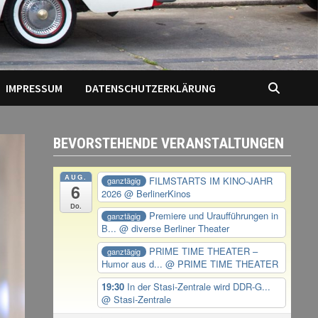
IMPRESSUM
DATENSCHUTZERKLÄRUNG
BEVORSTEHENDE VERANSTALTUNGEN
AUG.
FILMSTARTS IM KINO-JAHR
ganztägig
6
2026
@ BerlinerKinos
Do.
Premiere und Uraufführungen in
ganztägig
B...
@ diverse Berliner Theater
PRIME TIME THEATER –
ganztägig
Humor aus d...
@ PRIME TIME THEATER
19:30
In der Stasi-Zentrale wird DDR-G...
@ Stasi-Zentrale