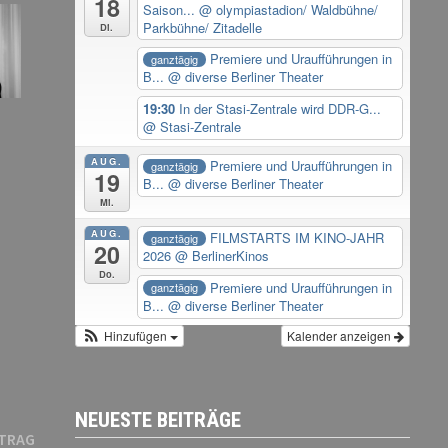
18
Saison...
@ olympiastadion/ Waldbühne/
Parkbühne/ Zitadelle
Di.
Premiere und Uraufführungen in
ganztägig
B...
@ diverse Berliner Theater
19:30
In der Stasi-Zentrale wird DDR-G...
@ Stasi-Zentrale
AUG.
Premiere und Uraufführungen in
ganztägig
19
B...
@ diverse Berliner Theater
Mi.
AUG.
FILMSTARTS IM KINO-JAHR
ganztägig
20
2026
@ BerlinerKinos
Do.
Premiere und Uraufführungen in
ganztägig
B...
@ diverse Berliner Theater
Hinzufügen
Kalender anzeigen
NEUESTE BEITRÄGE
Nächster
ITRAG