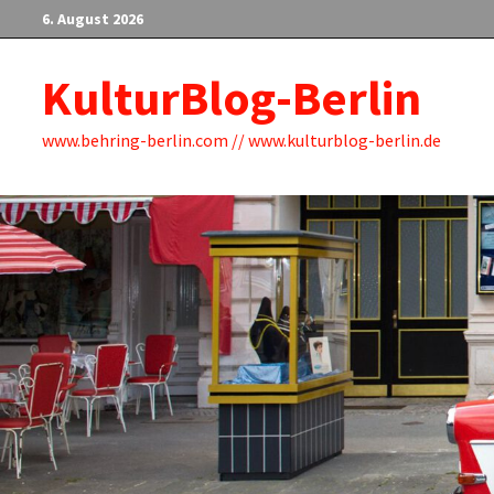
Zum
6. August 2026
Inhalt
springen
KulturBlog-Berlin
www.behring-berlin.com // www.kulturblog-berlin.de