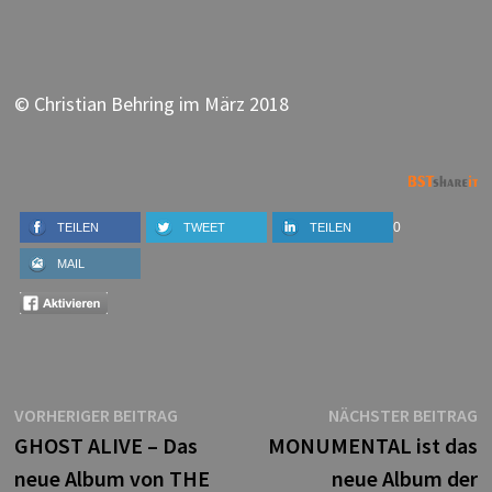
© Christian Behring im März 2018
0
TEILEN
TWEET
TEILEN
MAIL
Beitragsnavigation
Vorheriger
N
VORHERIGER BEITRAG
NÄCHSTER BEITRAG
Beitrag:
B
GHOST ALIVE – Das
MONUMENTAL ist das
neue Album von THE
neue Album der