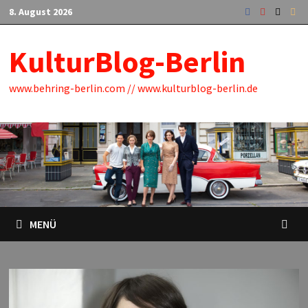
Zum
8. August 2026
Inhalt
springen
KulturBlog-Berlin
www.behring-berlin.com // www.kulturblog-berlin.de
MENÜ