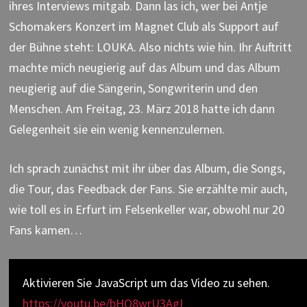
ihres Interviews mitgab. Dann las ich, wer bei Antje
Schomakers Konzert im Magnet Club als Support auf
der Bühne steht: LOUKA. Also nichts wie hin. Ihr Auftritt
machte mich neugierig auf das Album und das Album
neugierig auf die Sängerin, Songwriterin und den
Menschen. Am Freitag, 23. März 2018 hatte ich dann
Gelegenheit sie ein wenig kennenzulernen.
Ich sprach zunächst mit ihr über das Album, die Songs,
die Tour, das Feedback der Fans. Sie erzählte mir auch,
wie toll es in Erfurt im Felsenkeller war, obwohl nur 20
Fans kamen…
Aktivieren Sie JavaScript um das Video zu sehen.
https://youtu.be/bHQ8wrU3AgI