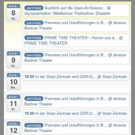
AUG.
Ausblick auf die Open-Air-Saison...
@
ganztägig
8
olympiastadion/ Waldbühne/ Parkbühne/ Zitadelle
Sa.
Premiere und Uraufführungen in B...
@ diverse
ganztägig
Berliner Theater
PRIME TIME THEATER – Humor aus d...
@
ganztägig
PRIME TIME THEATER
AUG.
Premiere und Uraufführungen in B...
@ diverse
ganztägig
9
Berliner Theater
So.
AUG.
19:30
In der Stasi-Zentrale wird DDR-G...
@ Stasi-Zentrale
10
Mo.
AUG.
Premiere und Uraufführungen in B...
@ diverse
ganztägig
11
Berliner Theater
Di.
19:30
In der Stasi-Zentrale wird DDR-G...
@ Stasi-Zentrale
AUG.
Premiere und Uraufführungen in B...
@ diverse
ganztägig
12
Berliner Theater