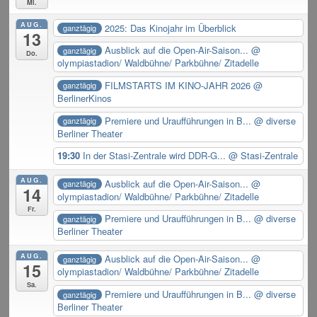
Mi.
AUG.
2025: Das Kinojahr im Überblick
ganztägig
13
Ausblick auf die Open-Air-Saison...
@
ganztägig
Do.
olympiastadion/ Waldbühne/ Parkbühne/ Zitadelle
FILMSTARTS IM KINO-JAHR 2026
@
ganztägig
BerlinerKinos
Premiere und Uraufführungen in B...
@ diverse
ganztägig
Berliner Theater
19:30
In der Stasi-Zentrale wird DDR-G...
@ Stasi-Zentrale
AUG.
Ausblick auf die Open-Air-Saison...
@
ganztägig
14
olympiastadion/ Waldbühne/ Parkbühne/ Zitadelle
Fr.
Premiere und Uraufführungen in B...
@ diverse
ganztägig
Berliner Theater
AUG.
Ausblick auf die Open-Air-Saison...
@
ganztägig
15
olympiastadion/ Waldbühne/ Parkbühne/ Zitadelle
Sa.
Premiere und Uraufführungen in B...
@ diverse
ganztägig
Berliner Theater