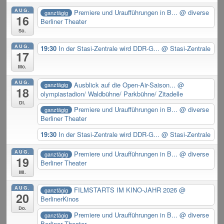
AUG.
Premiere und Uraufführungen in B...
@ diverse
ganztägig
16
Berliner Theater
So.
AUG.
19:30
In der Stasi-Zentrale wird DDR-G...
@ Stasi-Zentrale
17
Mo.
AUG.
Ausblick auf die Open-Air-Saison...
@
ganztägig
18
olympiastadion/ Waldbühne/ Parkbühne/ Zitadelle
Di.
Premiere und Uraufführungen in B...
@ diverse
ganztägig
Berliner Theater
19:30
In der Stasi-Zentrale wird DDR-G...
@ Stasi-Zentrale
AUG.
Premiere und Uraufführungen in B...
@ diverse
ganztägig
19
Berliner Theater
Mi.
AUG.
FILMSTARTS IM KINO-JAHR 2026
@
ganztägig
20
BerlinerKinos
Do.
Premiere und Uraufführungen in B...
@ diverse
ganztägig
Berliner Theater