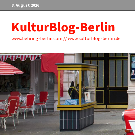
Zum
8. August 2026
Inhalt
springen
KulturBlog-Berlin
www.behring-berlin.com // www.kulturblog-berlin.de