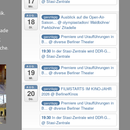
17
@ Stasi-Zentrale
Mo.
ik.
AUG.
Ausblick auf die Open-Air-
ganztägig
18
Saison...
@ olympiastadion/ Waldbühne/
Parkbühne/ Zitadelle
Di.
rade
Premiere und Uraufführungen in
ganztägig
g
B...
@ diverse Berliner Theater
oche.
19:30
In der Stasi-Zentrale wird DDR-G...
@ Stasi-Zentrale
AUG.
Premiere und Uraufführungen in
ganztägig
19
B...
@ diverse Berliner Theater
Mi.
AUG.
FILMSTARTS IM KINO-JAHR
ganztägig
20
2026
@ BerlinerKinos
Do.
Premiere und Uraufführungen in
ganztägig
B...
@ diverse Berliner Theater
19:30
In der Stasi-Zentrale wird DDR-G...
@ Stasi-Zentrale