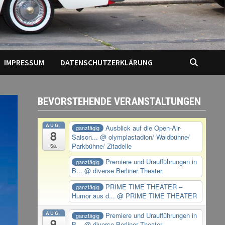
IMPRESSUM
DATENSCHUTZERKLÄRUNG
BEVORSTEHENDE VERANSTALTUNGEN
AUG.
Ausblick auf die Open-Air-
ganztägig
8
Saison...
@ olympiastadion/ Waldbühne/
Parkbühne/ Zitadelle
Sa.
Premiere und Uraufführungen in
ganztägig
B...
@ diverse Berliner Theater
PRIME TIME THEATER –
ganztägig
Humor aus d...
@ PRIME TIME THEATER
AUG.
Premiere und Uraufführungen in
ganztägig
9
B...
@ diverse Berliner Theater