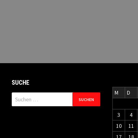
SUCHE
M
D
Suchen
nach:
3
4
10
11
17
18