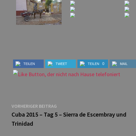
0
TEILEN
TWEET
TEILEN
MAIL
Beitragsnavigation
Vorheriger
VORHERIGER BEITRAG
Beitrag:
Cuba 2015 – Tag 5 – Sierra de Escembray und
Trinidad