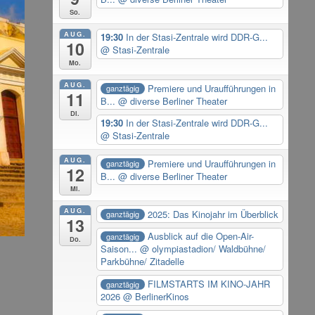
So.
AUG.
19:30
In der Stasi-Zentrale wird DDR-G...
10
@ Stasi-Zentrale
Mo.
AUG.
Premiere und Uraufführungen in
ganztägig
11
B...
@ diverse Berliner Theater
Di.
19:30
In der Stasi-Zentrale wird DDR-G...
@ Stasi-Zentrale
AUG.
Premiere und Uraufführungen in
ganztägig
12
B...
@ diverse Berliner Theater
Mi.
AUG.
2025: Das Kinojahr im Überblick
ganztägig
13
Ausblick auf die Open-Air-
ganztägig
Do.
Saison...
@ olympiastadion/ Waldbühne/
Parkbühne/ Zitadelle
FILMSTARTS IM KINO-JAHR
ganztägig
2026
@ BerlinerKinos