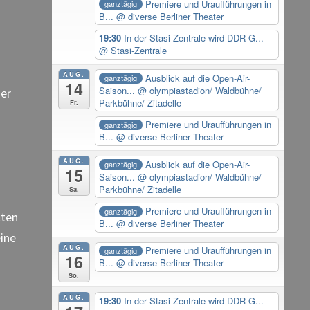
Premiere und Uraufführungen in
ganztägig
B...
@ diverse Berliner Theater
19:30
In der Stasi-Zentrale wird DDR-G...
@ Stasi-Zentrale
AUG.
Ausblick auf die Open-Air-
ganztägig
14
Saison...
@ olympiastadion/ Waldbühne/
ner
Parkbühne/ Zitadelle
Fr.
Premiere und Uraufführungen in
ganztägig
B...
@ diverse Berliner Theater
AUG.
Ausblick auf die Open-Air-
ganztägig
15
Saison...
@ olympiastadion/ Waldbühne/
Parkbühne/ Zitadelle
Sa.
Premiere und Uraufführungen in
ganztägig
lten
B...
@ diverse Berliner Theater
eine
AUG.
Premiere und Uraufführungen in
ganztägig
16
B...
@ diverse Berliner Theater
So.
AUG.
19:30
In der Stasi-Zentrale wird DDR-G...