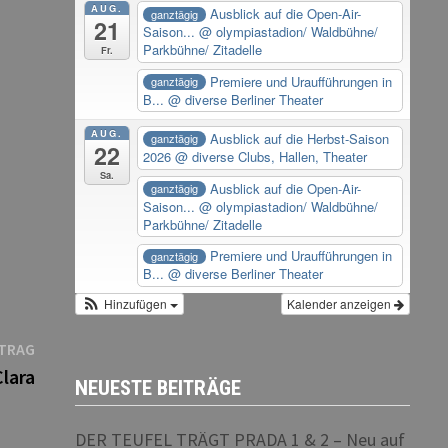
AUG.
Ausblick auf die Open-Air-
ganztägig
21
Saison...
@ olympiastadion/ Waldbühne/
Parkbühne/ Zitadelle
Fr.
Premiere und Uraufführungen in
ganztägig
B...
@ diverse Berliner Theater
AUG.
Ausblick auf die Herbst-Saison
ganztägig
22
2026
@ diverse Clubs, Hallen, Theater
Sa.
Ausblick auf die Open-Air-
ganztägig
Saison...
@ olympiastadion/ Waldbühne/
Parkbühne/ Zitadelle
Premiere und Uraufführungen in
ganztägig
B...
@ diverse Berliner Theater
Hinzufügen
Kalender anzeigen
Nächster
ITRAG
Beitrag:
Clara
NEUESTE BEITRÄGE
DER TEUFEL TRÄGT PRADA 1 & 2 – Neu auf