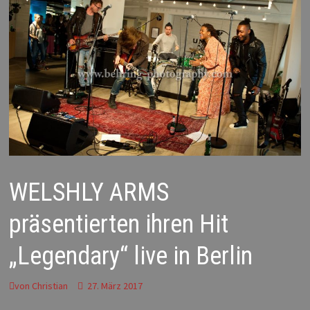
WELSHLY ARMS
präsentierten ihren Hit
„Legendary“ live in Berlin
von
Christian
27. März 2017