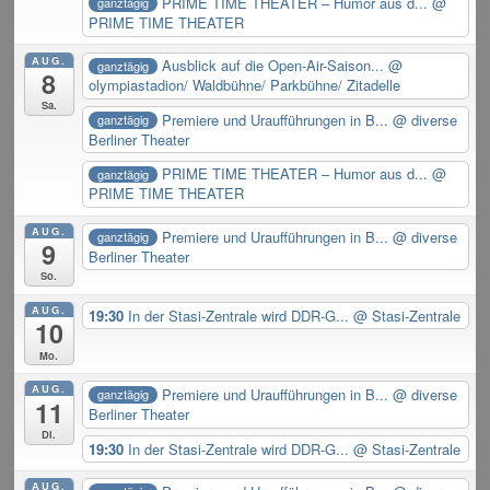
PRIME TIME THEATER – Humor aus d...
@
ganztägig
PRIME TIME THEATER
AUG.
Ausblick auf die Open-Air-Saison...
@
ganztägig
8
olympiastadion/ Waldbühne/ Parkbühne/ Zitadelle
Sa.
Premiere und Uraufführungen in B...
@ diverse
ganztägig
Berliner Theater
PRIME TIME THEATER – Humor aus d...
@
ganztägig
PRIME TIME THEATER
AUG.
Premiere und Uraufführungen in B...
@ diverse
ganztägig
9
Berliner Theater
So.
AUG.
19:30
In der Stasi-Zentrale wird DDR-G...
@ Stasi-Zentrale
10
Mo.
AUG.
Premiere und Uraufführungen in B...
@ diverse
ganztägig
11
Berliner Theater
Di.
19:30
In der Stasi-Zentrale wird DDR-G...
@ Stasi-Zentrale
AUG.