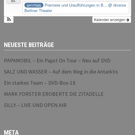
Do.
Premiere und Uraufführungen in B...
@ diverse
ganztägig
Berliner Theater
Kalender anzeigen
NEUESTE BEITRÄGE
PAPAMOBIL – Ein Papst On Tour – Neu auf DVD
SALZ UND WASSER – Auf dem Weg in die Antarktis
Ein starkes Team – DVD-Box-18
MARK FORSTER EROBERTE DIE ZITADELLE
SILLY – LIVE UND OPEN AIR
META