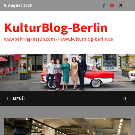
Zum
6. August 2026
Inhalt
springen
KulturBlog-Berlin
www.behring-berlin.com // www.kulturblog-berlin.de
MENÜ