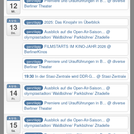
Premiere und Uraufführungen in B...
@ diverse
ganztägig
12
Berliner Theater
Mi.
AUG.
2025: Das Kinojahr im Überblick
ganztägig
13
Ausblick auf die Open-Air-Saison...
@
ganztägig
Do.
olympiastadion/ Waldbühne/ Parkbühne/ Zitadelle
FILMSTARTS IM KINO-JAHR 2026
@
ganztägig
BerlinerKinos
Premiere und Uraufführungen in B...
@ diverse
ganztägig
Berliner Theater
19:30
In der Stasi-Zentrale wird DDR-G...
@ Stasi-Zentrale
AUG.
Ausblick auf die Open-Air-Saison...
@
ganztägig
14
olympiastadion/ Waldbühne/ Parkbühne/ Zitadelle
Fr.
Premiere und Uraufführungen in B...
@ diverse
ganztägig
Berliner Theater
AUG.
Ausblick auf die Open-Air-Saison...
@
ganztägig
15
olympiastadion/ Waldbühne/ Parkbühne/ Zitadelle
Sa.