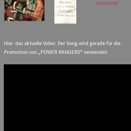
SLIDESHOW]
Hier das aktuelle Video. Der Song wird gerade für die
Promotion von „POWER RANGERS“ verwendet: