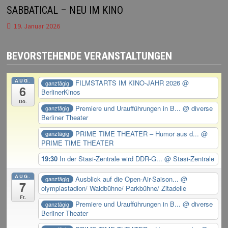
SABBATICAL – NEU IM KINO
19. Januar 2026
BEVORSTEHENDE VERANSTALTUNGEN
AUG.
FILMSTARTS IM KINO-JAHR 2026
@
ganztägig
6
BerlinerKinos
Do.
Premiere und Uraufführungen in B...
@ diverse
ganztägig
Berliner Theater
PRIME TIME THEATER – Humor aus d...
@
ganztägig
PRIME TIME THEATER
19:30
In der Stasi-Zentrale wird DDR-G...
@ Stasi-Zentrale
AUG.
Ausblick auf die Open-Air-Saison...
@
ganztägig
7
olympiastadion/ Waldbühne/ Parkbühne/ Zitadelle
Fr.
Premiere und Uraufführungen in B...
@ diverse
ganztägig
Berliner Theater