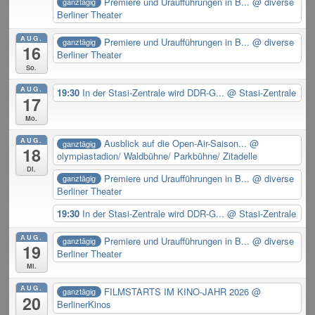
Premiere und Uraufführungen in B...
@ diverse
ganztägig
Berliner Theater
AUG.
Premiere und Uraufführungen in B...
@ diverse
ganztägig
16
Berliner Theater
So.
AUG.
19:30
In der Stasi-Zentrale wird DDR-G...
@ Stasi-Zentrale
17
Mo.
AUG.
Ausblick auf die Open-Air-Saison...
@
ganztägig
18
olympiastadion/ Waldbühne/ Parkbühne/ Zitadelle
Di.
Premiere und Uraufführungen in B...
@ diverse
ganztägig
Berliner Theater
19:30
In der Stasi-Zentrale wird DDR-G...
@ Stasi-Zentrale
AUG.
Premiere und Uraufführungen in B...
@ diverse
ganztägig
19
Berliner Theater
Mi.
AUG.
FILMSTARTS IM KINO-JAHR 2026
@
ganztägig
20
BerlinerKinos