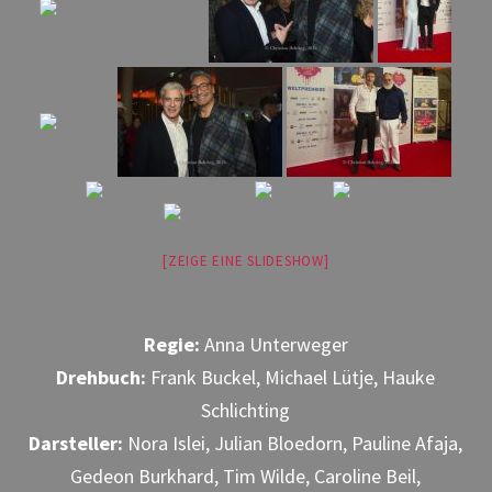
[ZEIGE EINE SLIDESHOW]
Regie:
Anna Unterweger
Drehbuch:
Frank Buckel, Michael Lütje, Hauke
Schlichting
Darsteller:
Nora Islei, Julian Bloedorn, Pauline Afaja,
Gedeon Burkhard, Tim Wilde, Caroline Beil,