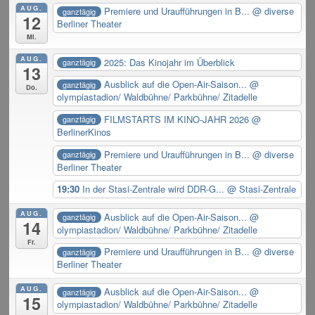
AUG.
Premiere und Uraufführungen in B...
@ diverse
ganztägig
12
Berliner Theater
Mi.
AUG.
2025: Das Kinojahr im Überblick
ganztägig
13
Ausblick auf die Open-Air-Saison...
@
ganztägig
Do.
olympiastadion/ Waldbühne/ Parkbühne/ Zitadelle
FILMSTARTS IM KINO-JAHR 2026
@
ganztägig
BerlinerKinos
Premiere und Uraufführungen in B...
@ diverse
ganztägig
Berliner Theater
19:30
In der Stasi-Zentrale wird DDR-G...
@ Stasi-Zentrale
AUG.
Ausblick auf die Open-Air-Saison...
@
ganztägig
14
olympiastadion/ Waldbühne/ Parkbühne/ Zitadelle
Fr.
Premiere und Uraufführungen in B...
@ diverse
ganztägig
Berliner Theater
AUG.
Ausblick auf die Open-Air-Saison...
@
ganztägig
15
olympiastadion/ Waldbühne/ Parkbühne/ Zitadelle