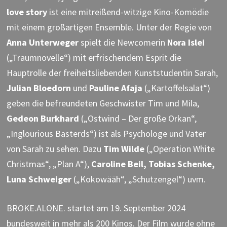
love story
ist eine mitreißend-witzige Kino-Komödie
mit einem großartigen Ensemble. Unter der Regie von
Anna Unterweger
spielt die Newcomerin
Nora Islei
(„Traumnovelle“) mit erfrischendem Esprit die
Hauptrolle der freiheitsliebenden Kunststudentin Sarah,
Julian Bloedorn
und
Pauline Afaja
(„Kartoffelsalat“)
geben die befreundeten Geschwister Tim und Mila,
Gedeon Burkhard
(„Ostwind – Der große Orkan“,
„Inglourious Basterds“) ist als Psychologe und Vater
von Sarah zu sehen. Dazu
Tim Wilde
(„Operation White
Christmas“, „Plan A“),
Caroline Beil, Tobias Schenke,
Luna Schweiger
(„Kokowääh“, „Schutzengel“) uvm.
BROKE.ALONE. startet am 19. September 2024
bundesweit in mehr als 200 Kinos. Der Film wurde ohne