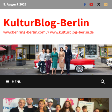
Zum
8. August 2026
Inhalt
springen
KulturBlog-Berlin
www.behring-berlin.com // www.kulturblog-berlin.de
MENÜ