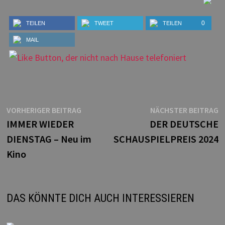
0
TEILEN
TWEET
TEILEN
MAIL
Beitragsnavigation
Vorheriger
N
VORHERIGER BEITRAG
NÄCHSTER BEITRAG
Beitrag:
B
IMMER WIEDER
DER DEUTSCHE
DIENSTAG – Neu im
SCHAUSPIELPREIS 2024
Kino
DAS KÖNNTE DICH AUCH INTERESSIEREN