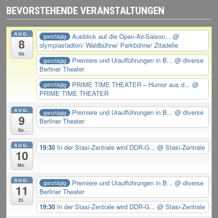
BEVORSTEHENDE VERANSTALTUNGEN
AUG.
Ausblick auf die Open-Air-Saison...
@
ganztägig
8
olympiastadion/ Waldbühne/ Parkbühne/ Zitadelle
Sa.
Premiere und Uraufführungen in B...
@ diverse
ganztägig
Berliner Theater
PRIME TIME THEATER – Humor aus d...
@
ganztägig
PRIME TIME THEATER
AUG.
Premiere und Uraufführungen in B...
@ diverse
ganztägig
9
Berliner Theater
So.
AUG.
19:30
In der Stasi-Zentrale wird DDR-G...
@ Stasi-Zentrale
10
Mo.
AUG.
Premiere und Uraufführungen in B...
@ diverse
ganztägig
11
Berliner Theater
Di.
19:30
In der Stasi-Zentrale wird DDR-G...
@ Stasi-Zentrale