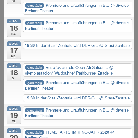
Sa.
Premiere und Uraufführungen in B...
@ diverse
ganztägig
Berliner Theater
AUG.
Premiere und Uraufführungen in B...
@ diverse
ganztägig
16
Berliner Theater
So.
AUG.
19:30
In der Stasi-Zentrale wird DDR-G...
@ Stasi-Zentrale
17
Mo.
AUG.
Ausblick auf die Open-Air-Saison...
@
ganztägig
18
olympiastadion/ Waldbühne/ Parkbühne/ Zitadelle
Di.
Premiere und Uraufführungen in B...
@ diverse
ganztägig
Berliner Theater
19:30
In der Stasi-Zentrale wird DDR-G...
@ Stasi-Zentrale
AUG.
Premiere und Uraufführungen in B...
@ diverse
ganztägig
19
Berliner Theater
Mi.
AUG.
FILMSTARTS IM KINO-JAHR 2026
@
ganztägig
20
BerlinerKinos