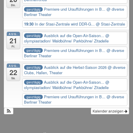
Do.
Premiere und Uraufführungen in B...
@ diverse
ganztägig
Berliner Theater
19:30
In der Stasi-Zentrale wird DDR-G...
@ Stasi-Zentrale
AUG.
Ausblick auf die Open-Air-Saison...
@
ganztägig
21
olympiastadion/ Waldbühne/ Parkbühne/ Zitadelle
Fr.
Premiere und Uraufführungen in B...
@ diverse
ganztägig
Berliner Theater
AUG.
Ausblick auf die Herbst-Saison 2026
@ diverse
ganztägig
22
Clubs, Hallen, Theater
Sa.
Ausblick auf die Open-Air-Saison...
@
ganztägig
olympiastadion/ Waldbühne/ Parkbühne/ Zitadelle
Premiere und Uraufführungen in B...
@ diverse
ganztägig
Berliner Theater
Kalender anzeigen