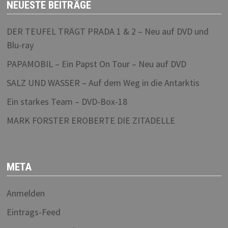
NEUESTE BEITRÄGE
DER TEUFEL TRÄGT PRADA 1 & 2 – Neu auf DVD und
Blu-ray
PAPAMOBIL – Ein Papst On Tour – Neu auf DVD
SALZ UND WASSER – Auf dem Weg in die Antarktis
Ein starkes Team – DVD-Box-18
MARK FORSTER EROBERTE DIE ZITADELLE
META
Anmelden
Eintrags-Feed