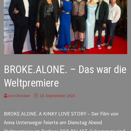
BROKE.ALONE. – Das war die
Weltpremiere
von
Christian
18. September 2024
BROKE.ALONE. A KINKY LOVE STORY – Der Film von
Anna Unterweger feierte am Dienstag Abend