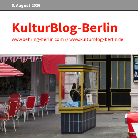
Zum
8. August 2026
Inhalt
springen
KulturBlog-Berlin
www.behring-berlin.com // www.kulturblog-berlin.de