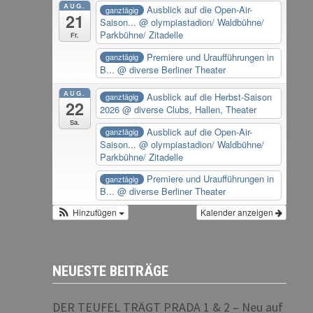
AUG.
Ausblick auf die Open-Air-
ganztägig
21
Saison...
@ olympiastadion/ Waldbühne/
Parkbühne/ Zitadelle
Fr.
Premiere und Uraufführungen in
ganztägig
B...
@ diverse Berliner Theater
AUG.
Ausblick auf die Herbst-Saison
ganztägig
22
2026
@ diverse Clubs, Hallen, Theater
Sa.
Ausblick auf die Open-Air-
ganztägig
Saison...
@ olympiastadion/ Waldbühne/
Parkbühne/ Zitadelle
Premiere und Uraufführungen in
ganztägig
B...
@ diverse Berliner Theater
Hinzufügen
Kalender anzeigen
NEUESTE BEITRÄGE
DER TEUFEL TRÄGT PRADA 1 & 2 – Neu auf