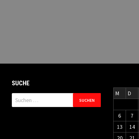
SUCHE
M
D
Suchen
nach:
6
7
13
14
20
21