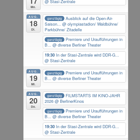
17
@ Stasi-Zentrale
Mo.
AUG.
Ausblick auf die Open-Air-
ganztägig
18
Saison...
@ olympiastadion/ Waldbühne/
Parkbühne/ Zitadelle
Di.
Premiere und Uraufführungen in
ganztägig
B...
@ diverse Berliner Theater
19:30
In der Stasi-Zentrale wird DDR-G...
@ Stasi-Zentrale
AUG.
Premiere und Uraufführungen in
ganztägig
19
B...
@ diverse Berliner Theater
Mi.
AUG.
FILMSTARTS IM KINO-JAHR
ganztägig
20
2026
@ BerlinerKinos
Do.
Premiere und Uraufführungen in
ganztägig
B...
@ diverse Berliner Theater
19:30
In der Stasi-Zentrale wird DDR-G...
@ Stasi-Zentrale