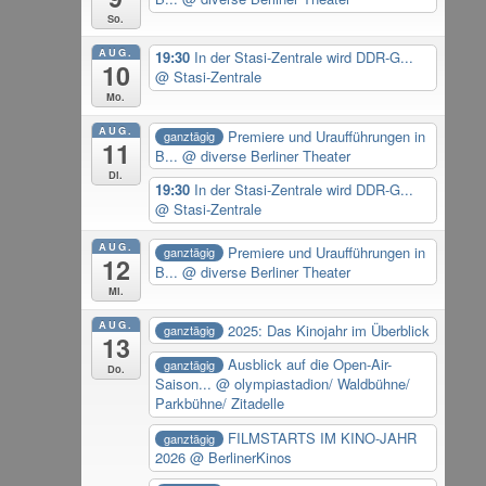
So.
AUG.
19:30
In der Stasi-Zentrale wird DDR-G...
10
@ Stasi-Zentrale
Mo.
AUG.
Premiere und Uraufführungen in
ganztägig
11
B...
@ diverse Berliner Theater
Di.
19:30
In der Stasi-Zentrale wird DDR-G...
@ Stasi-Zentrale
AUG.
Premiere und Uraufführungen in
ganztägig
12
B...
@ diverse Berliner Theater
Mi.
AUG.
2025: Das Kinojahr im Überblick
ganztägig
13
Ausblick auf die Open-Air-
ganztägig
Do.
Saison...
@ olympiastadion/ Waldbühne/
Parkbühne/ Zitadelle
FILMSTARTS IM KINO-JAHR
ganztägig
2026
@ BerlinerKinos