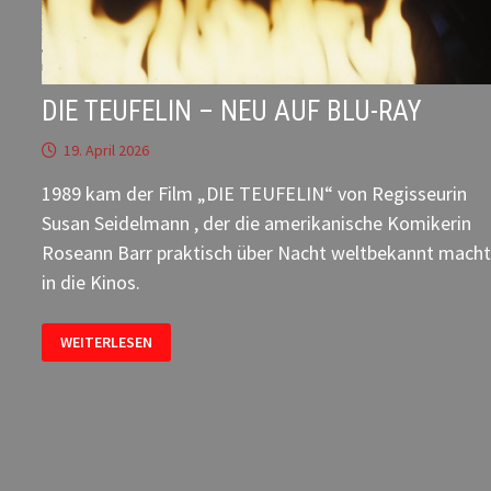
DIE TEUFELIN – NEU AUF BLU-RAY
19. April 2026
1989 kam der Film „DIE TEUFELIN“ von Regisseurin
Susan Seidelmann , der die amerikanische Komikerin
Roseann Barr praktisch über Nacht weltbekannt macht
in die Kinos.
DIE
WEITERLESEN
TEUFELIN
–
NEU
AUF
BLU-
RAY