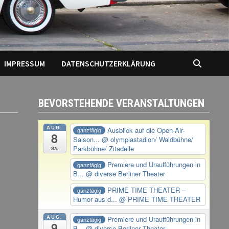
IMPRESSUM
DATENSCHUTZERKLÄRUNG
BEVORSTEHENDE VERANSTALTUNGEN
AUG.
Ausblick auf die Open-Air-
ganztägig
8
Saison...
@ olympiastadion/ Waldbühne/
Parkbühne/ Zitadelle
Sa.
Premiere und Uraufführungen in
ganztägig
B...
@ diverse Berliner Theater
PRIME TIME THEATER –
ganztägig
Humor aus d...
@ PRIME TIME THEATER
AUG.
Premiere und Uraufführungen in
ganztägig
9
B...
@ diverse Berliner Theater