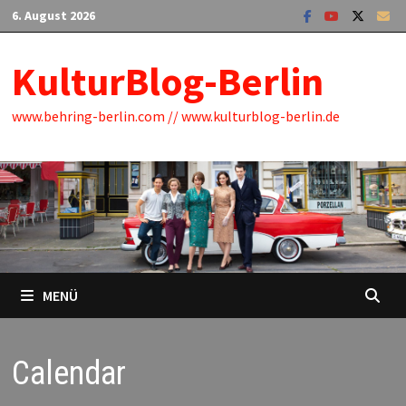
Zum
6. August 2026
Inhalt
springen
KulturBlog-Berlin
www.behring-berlin.com // www.kulturblog-berlin.de
MENÜ
Calendar