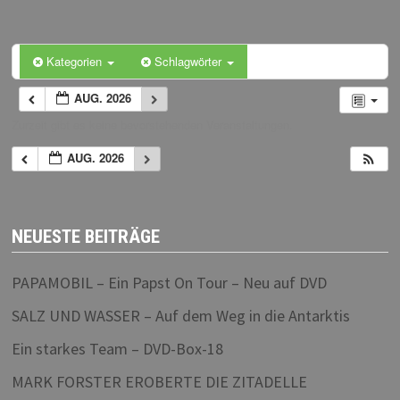
Kategorien
Schlagwörter
AUG. 2026
Zurzeit gibt es keine bevorstehenden Veranstaltungen.
AUG. 2026
NEUESTE BEITRÄGE
PAPAMOBIL – Ein Papst On Tour – Neu auf DVD
SALZ UND WASSER – Auf dem Weg in die Antarktis
Ein starkes Team – DVD-Box-18
MARK FORSTER EROBERTE DIE ZITADELLE