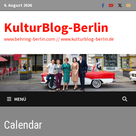
Zum
6. August 2026
Inhalt
springen
KulturBlog-Berlin
www.behring-berlin.com // www.kulturblog-berlin.de
MENÜ
Calendar