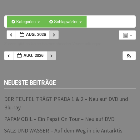
Kategorien
Schlagwörter
AUG. 2026
Zurzeit gibt es keine bevorstehenden Veranstaltungen.
AUG. 2026
NEUESTE BEITRÄGE
DER TEUFEL TRÄGT PRADA 1 & 2 – Neu auf DVD und
Blu-ray
PAPAMOBIL – Ein Papst On Tour – Neu auf DVD
SALZ UND WASSER – Auf dem Weg in die Antarktis