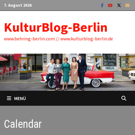
Zum
7. August 2026
Inhalt
springen
KulturBlog-Berlin
www.behring-berlin.com // www.kulturblog-berlin.de
MENÜ
Calendar