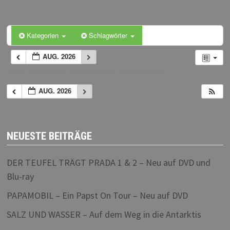
Kategorien
Schlagwörter
AUG. 2026
Zurzeit gibt es keine bevorstehenden Veranstaltungen.
AUG. 2026
NEUESTE BEITRÄGE
DER TEUFEL TRÄGT PRADA 1 & 2 – Neu auf DVD und
Blu-ray
PAPAMOBIL – Ein Papst On Tour – Neu auf DVD
SALZ UND WASSER – Auf dem Weg in die Antarktis